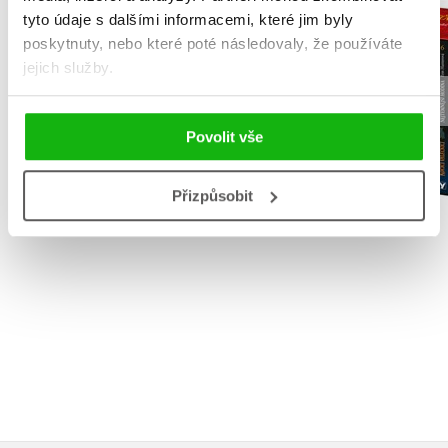
tyto údaje s dalšími informacemi, které jim byly
NARNIE – komplet
Kočičí váleč
1.-7.díl – box
poskytnuty, nebo které poté následovaly, že používáte
1-6
jejich služby.
C. S. Lewis
Erin Hunt
Povolit vše
Přizpůsobit
Do košík
Do košíku
1 272 Kč
1 832 Kč
2 290 Kč