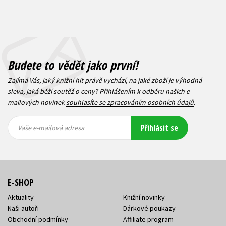
Budete to vědět jako první!
Zajímá Vás, jaký knižní hit právě vychází, na jaké zboží je výhodná
sleva, jaká běží soutěž o ceny? Přihlášením k odběru našich e-
mailových novinek
souhlasíte se zpracováním osobních údajů
.
Vaše e-
Vaše e-
Přihlásit se
mailová
mailová
Vaše e-mailová adresa
adresa
adresa
E-SHOP
Aktuality
Knižní novinky
Naši autoři
Dárkové poukazy
Obchodní podmínky
Affiliate program