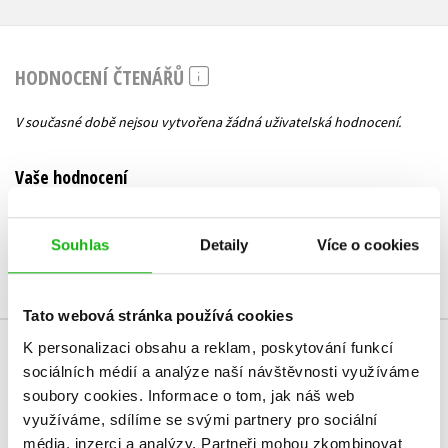
HODNOCENÍ ČTENÁŘŮ
V současné době nejsou vytvořena žádná uživatelská hodnocení.
Vaše hodnocení
Uživatelskou recenzi mohou vkládat pouze registrovaní uživatelé
Souhlas
Detaily
Více o cookies
Přihlásit
Tato webová stránka používá cookies
K personalizaci obsahu a reklam, poskytování funkcí
MOHLO BY VÁS TAKÉ ZAJÍMAT
sociálních médií a analýze naší návštěvnosti využíváme
soubory cookies.
Informace o tom, jak náš web
využíváme, sdílíme se svými partnery pro sociální
média, inzerci a analýzy.
Partneři mohou zkombinovat