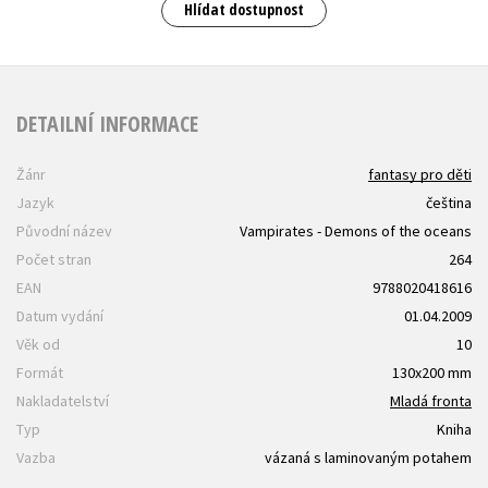
Hlídat dostupnost
DETAILNÍ INFORMACE
Žánr
fantasy pro děti
Jazyk
čeština
Původní název
Vampirates - Demons of the oceans
Počet stran
264
EAN
9788020418616
Datum vydání
01.04.2009
Věk od
10
Formát
130x200 mm
Nakladatelství
Mladá fronta
Typ
Kniha
Vazba
vázaná s laminovaným potahem