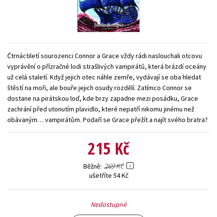
Young adult (SK)
Zahraniční literatura
Zdraví a životní styl
Všechny tituly
Čtrnáctiletí sourozenci Connor a Grace vždy rádi naslouchali otcovu
vyprávění o přízračné lodi strašlivých vampirátů, která brázdí oceány
už celá staletí. Když jejich otec náhle zemře, vydávají se oba hledat
štěstí na moři, ale bouře jejich osudy rozdělí. Zatímco Connor se
dostane na pirátskou loď, kde brzy zapadne mezi posádku, Grace
zachrání před utonutím plavidlo, které nepatří nikomu jinému než
obávaným… vampirátům. Podaří se Grace přežít a najít svého bratra?
215 Kč
269 Kč
Běžně
ušetříte 54 Kč
Nedostupné