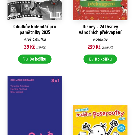
Cibulkův kalendář pro
Disney - 24 Disney
pamětníky 2025
vánočních překvapení
Aleš Cibulka
Kolektiv
39 Kč
239 Kč
49 Kč
299 Kč
Do košíku
Do košíku