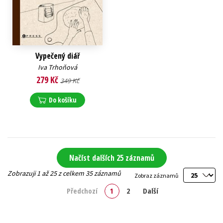
Vypečený diář
Iva Trhoňová
279 Kč
349 Kč
Do košíku
Načíst dalších 25 záznamů
Zobrazuji 1 až 25 z celkem 35 záznamů
Zobraz záznamů
Předchozí
1
2
Další