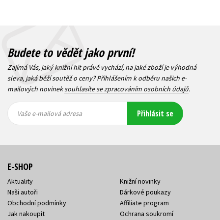
Budete to vědět jako první!
Zajímá Vás, jaký knižní hit právě vychází, na jaké zboží je výhodná
sleva, jaká běží soutěž o ceny? Přihlášením k odběru našich e-
mailových novinek
souhlasíte se zpracováním osobních údajů
.
Vaše e-
Vaše e-
Přihlásit se
mailová
mailová
Vaše e-mailová adresa
adresa
adresa
E-SHOP
Aktuality
Knižní novinky
Naši autoři
Dárkové poukazy
Obchodní podmínky
Affiliate program
Jak nakoupit
Ochrana soukromí