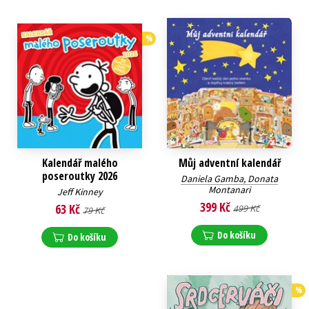
%
Kalendář malého
Můj adventní kalendář
poseroutky 2026
Daniela Gamba, Donata
Montanari
Jeff Kinney
399 Kč
63 Kč
499 Kč
79 Kč
Do košíku
Do košíku
%