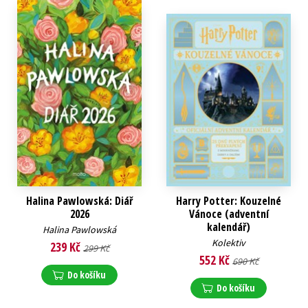
Halina Pawlowská: Diář
Harry Potter: Kouzelné
2026
Vánoce (adventní
kalendář)
Halina Pawlowská
Kolektiv
239 Kč
299 Kč
552 Kč
690 Kč
Do košíku
Do košíku