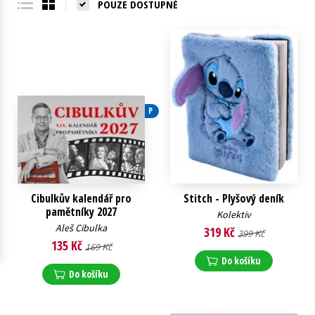
POUZE DOSTUPNÉ
Young adult (SK)
Zahraniční literatura
Zdraví a životní styl
Všechny tituly
P
Cibulkův kalendář pro
Stitch - Plyšový deník
pamětníky 2027
Kolektiv
Aleš Cibulka
319 Kč
399 Kč
135 Kč
169 Kč
Do košíku
Do košíku