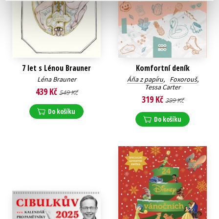
7 let s Lénou Brauner
Komfortní deník
Léna Brauner
Áňa z papíru
,
Foxorouš
,
Tessa Carter
439 Kč
549 Kč
319 Kč
399 Kč
Do košíku
Do košíku