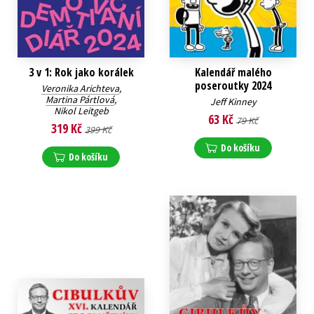
3 v 1: Rok jako korálek
Kalendář malého
poseroutky 2024
Veronika Arichteva
,
Martina Pártlová
,
Jeff Kinney
Nikol Leitgeb
63 Kč
79 Kč
319 Kč
399 Kč
Do košíku
Do košíku