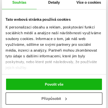
Souhlas
Detaily
Více o cookies
Tato webová stránka používá cookies
Tvořivá adventní knížka
Kouzelná Beruška a Černý
K personalizaci obsahu a reklam, poskytování funkcí
plná příběhů
Kocour - Adventní škrabací
sociálních médií a analýze naší návštěvnosti využíváme
knížka
Giada Francia
soubory cookies.
Informace o tom, jak náš web
Kolektiv
239 Kč
299 Kč
využíváme, sdílíme se svými partnery pro sociální
239 Kč
299 Kč
média, inzerci a analýzy.
Partneři mohou zkombinovat
Do košíku
Do košíku
tyto údaje s dalšími informacemi, které jim byly
poskytnuty, nebo které poté následovaly, že používáte
jejich služby.
Povolit vše
Přizpůsobit