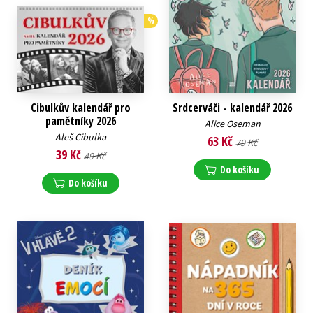
%
Cibulkův kalendář pro
Srdcerváči - kalendář 2026
pamětníky 2026
Alice Oseman
Aleš Cibulka
63 Kč
79 Kč
39 Kč
49 Kč
Do košíku
Do košíku