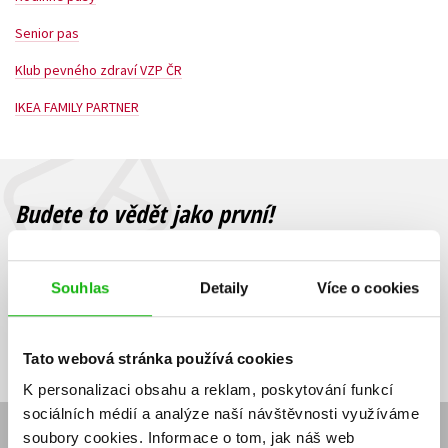
Young adult (SK)
Zahraniční literatura
Zdraví a životní styl
Senior pas
Klub pevného zdraví VZP ČR
Všechny tituly
IKEA FAMILY PARTNER
Budete to vědět jako první!
Zajímá Vás, jaký knižní hit právě vychází, na jaké zboží je výhodná
sleva, jaká běží soutěž o ceny? Přihlášením k odběru našich e-
mailových novinek
souhlasíte se zpracováním osobních údajů
.
Souhlas
Detaily
Více o cookies
Vaše e-
Vaše e-
Přihlásit se
mailová
mailová
Vaše e-mailová adresa
adresa
adresa
Tato webová stránka používá cookies
K personalizaci obsahu a reklam, poskytování funkcí
sociálních médií a analýze naší návštěvnosti využíváme
soubory cookies.
Informace o tom, jak náš web
E-SHOP