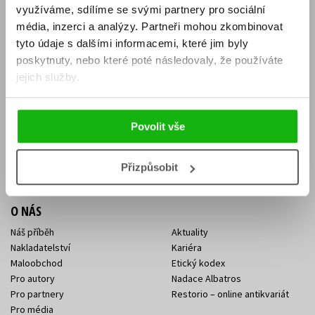
využíváme, sdílíme se svými partnery pro sociální
Aktuality
Knižní novinky
média, inzerci a analýzy.
Partneři mohou zkombinovat
Naši autoři
Dárkové poukazy
tyto údaje s dalšími informacemi, které jim byly
Obchodní podmínky
Affiliate program
poskytnuty, nebo které poté následovaly, že používáte
Jak nakoupit
Ochrana soukromí
jejich služby.
Doprava a platba
Zpětný odběr elektroodpadu
Benefitní a slevové programy
Povolit vše
KONTAKTY
Kontakt na e-shop
Kontakty Albatros Media
Přizpůsobit
Sídlo společnosti
O NÁS
Náš příběh
Aktuality
Nakladatelství
Kariéra
Maloobchod
Etický kodex
Pro autory
Nadace Albatros
Pro partnery
Restorio – online antikvariát
Pro média