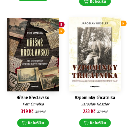
Do košíku
N
B
N
Hříšné Břeclavsko
Vzpomínky třicátníka
Petr Omelka
Jaroslav Röszler
319 Kč
223 Kč
399 Kč
279 Kč
Do košíku
Do košíku