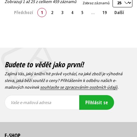
Zobrazuji 1 až 25 z celkem 459 záznamů
Zobraz záznamů
Předchozí
1
2
3
4
5
…
19
Další
Budete to vědět jako první!
Zajímá Vás, jaký knižní hit právě vychází, na jaké zboží je výhodná
sleva, jaká běží soutěž o ceny? Přihlášením k odběru našich e-
mailových novinek
souhlasíte se zpracováním osobních údajů
.
Vaše e-
Vaše e-
Přihlásit se
mailová
mailová
Vaše e-mailová adresa
adresa
adresa
E-SHOP