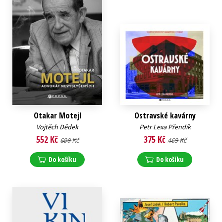
Otakar Motejl
Ostravské kavárny
Vojtěch Dědek
Petr Lexa Přendík
552 Kč
375 Kč
690 Kč
469 Kč
Do košíku
Do košíku