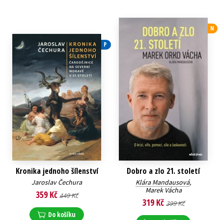
N
P
Kronika jednoho šílenství
Dobro a zlo 21. století
Jaroslav Čechura
Klára Mandausová
,
Marek Vácha
359 Kč
449 Kč
319 Kč
399 Kč
Do košíku