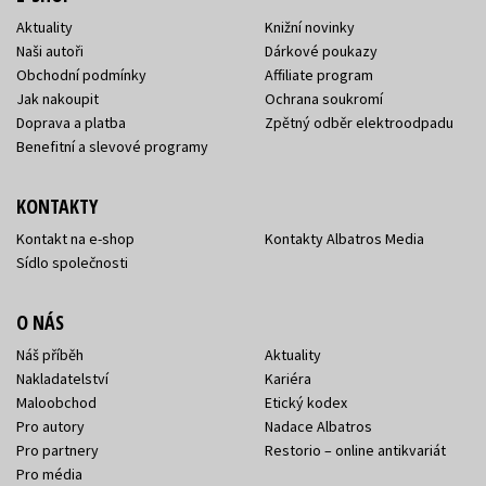
Aktuality
Knižní novinky
Naši autoři
Dárkové poukazy
Obchodní podmínky
Affiliate program
Jak nakoupit
Ochrana soukromí
Doprava a platba
Zpětný odběr elektroodpadu
Benefitní a slevové programy
KONTAKTY
Kontakt na e-shop
Kontakty Albatros Media
Sídlo společnosti
O NÁS
Náš příběh
Aktuality
Nakladatelství
Kariéra
Maloobchod
Etický kodex
Pro autory
Nadace Albatros
Pro partnery
Restorio – online antikvariát
Pro média