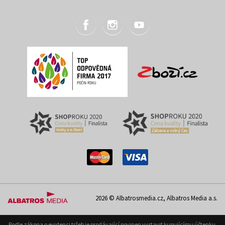
2026 © Albatrosmedia.cz, Albatros Media a.s.
Podle zákona o evidenci tržeb je prodávající povinen vystavit kupujícímu účtenku.