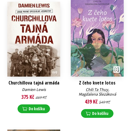
Churchillova tajná armáda
Z čeho kvete lotos
Damien Lewis
Chili Ta Thuy
,
Magdalena Slezáková
375 Kč
469 Kč
439 Kč
549 Kč
Do košíku
Do košíku