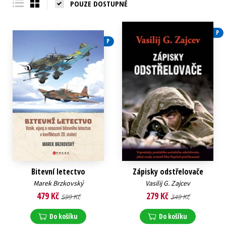
POUZE DOSTUPNÉ
P
P
Bitevní letectvo
Zápisky odstřelovače
Marek Brzkovský
Vasilij G. Zajcev
479 Kč
279 Kč
599 Kč
349 Kč
Do košíku
Do košíku