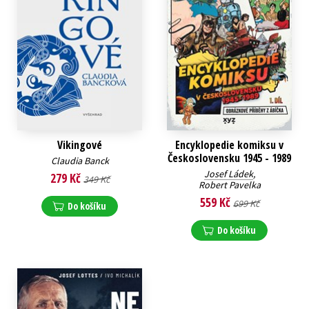
Vikingové
Encyklopedie komiksu v
Československu 1945 - 1989
Claudia Banck
Josef Ládek
,
279 Kč
349 Kč
Robert Pavelka
559 Kč
699 Kč
Do košíku
Do košíku