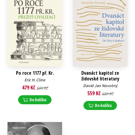
Po roce 1177 př. Kr.
Dvanáct kapitol ze
židovské literatury
Eric H. Cline
David Jan Novotný
479 Kč
599 Kč
559 Kč
699 Kč
Do košíku
Do košíku