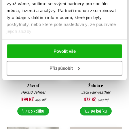
využíváme, sdílíme se svými partnery pro sociální
média, inzerci a analýzy.
Partneři mohou zkombinovat
tyto údaje s dalšími informacemi, které jim byly
poskytnuty, nebo které poté následovaly, že používáte
jejich služby.
Povolit vše
Přizpůsobit
Závrať
Žalobce
Harald Jähner
Jack Fairweather
399 Kč
472 Kč
499 Kč
590 Kč
Do košíku
Do košíku