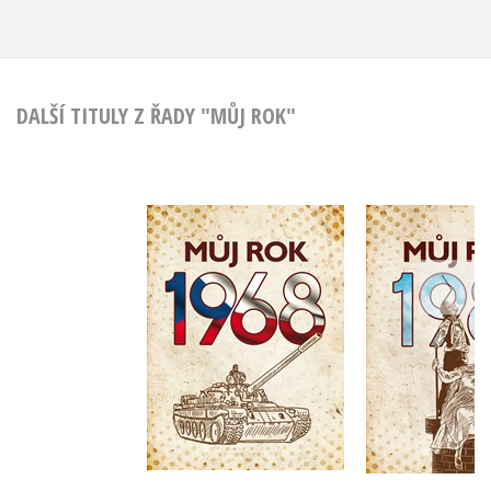
DALŠÍ TITULY Z ŘADY "MŮJ ROK"
Můj rok 1968
Můj rok
,
Alena Breuerová
Kateřina K
Jarmila Frejtichová
Do košíku
Do košík
319 Kč
319 Kč
399 Kč
3