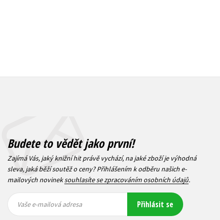
Budete to vědět jako první!
Zajímá Vás, jaký knižní hit právě vychází, na jaké zboží je výhodná
sleva, jaká běží soutěž o ceny? Přihlášením k odběru našich e-
mailových novinek
souhlasíte se zpracováním osobních údajů
.
Vaše e-
Vaše e-
Přihlásit se
mailová
mailová
Vaše e-mailová adresa
adresa
adresa