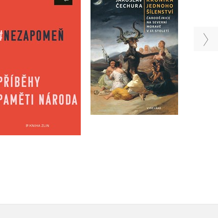
Kronika jednoho
Nezapomeň
Hří
šílenství
,
Irena Tatíčková
Post Bellum
Jaroslav Čechura
Do košíku
Do košíku
319 Kč
359 Kč
399 Kč
449 Kč