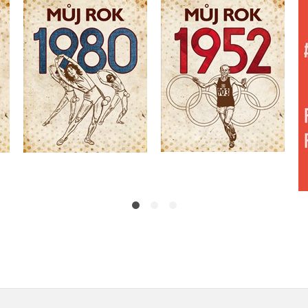
Můj rok 1980
Můj rok 1952
Irena Tatíčková
Irena Tatíčková
Do košíku
Do košíku
319 Kč
399 Kč
319 Kč
399 Kč