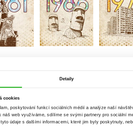
Do košíku
Do košíku
Do košík
19 Kč
319 Kč
319 Kč
399 Kč
399 Kč
3
Detaily
á cookies
klam, poskytování funkcí sociálních médií a analýze naší návšt
k náš web využíváme, sdílíme se svými partnery pro sociální méd
yto údaje s dalšími informacemi, které jim byly poskytnuty, neb