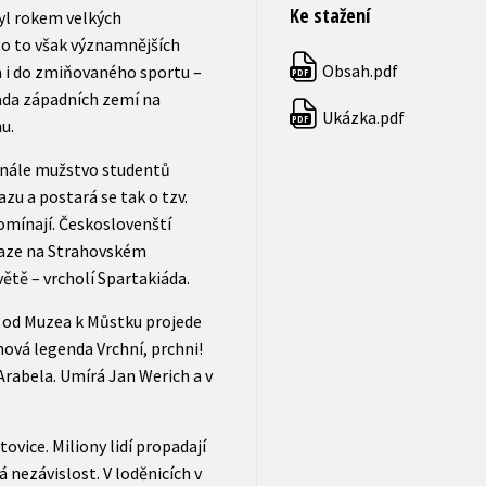
Ke stažení
yl rokem velkých
 o to však významnějších
Obsah.pdf
a i do zmiňovaného sportu –
PDF
ada západních zemí na
Ukázka.pdf
PDF
u.
finále mužstvo studentů
u a postará se tak o tzv.
pomínají. Českoslovenští
Praze na Strahovském
ětě – vrcholí Spartakiáda.
a od Muzea k Můstku projede
mová legenda Vrchní, prchni!
Arabela. Umírá Jan Werich a v
ovice. Miliony lidí propadají
 nezávislost. V loděnicích v