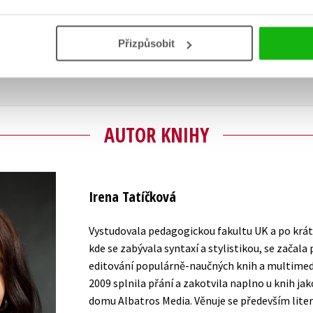
Vaše hodnocení
Uživatelskou recenzi mohou vkládat pouze registrovaní uživat
Přizpůsobit
Přihlásit
AUTOR KNIHY
Irena Tatíčková
Vystudovala pedagogickou fakultu UK a po krá
kde se zabývala syntaxí a stylistikou, se začala
editování populárně-naučných knih a multimedi
2009 splnila přání a zakotvila naplno u knih j
domu Albatros Media. Věnuje se především liter