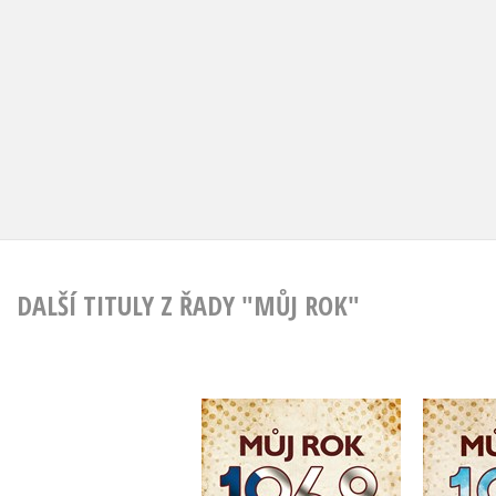
DALŠÍ TITULY Z ŘADY "MŮJ ROK"
Můj rok 1968
M
,
Alena Breuerová
Kate
Jarmila Frejtichová