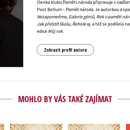
členka klubu Paměti národa připravuje s nadšen
Post Bellum – Paměť národa. Je autorkou a sp
Nezapomeňme
,
Galerie géniů
,
Rok v paměti ná
Jak přelstít školu
,
Řehole
aj. a též se podílela 
edice
Můj rok
.
Zobrazit profil autora
MOHLO BY VÁS TAKÉ ZAJÍMAT