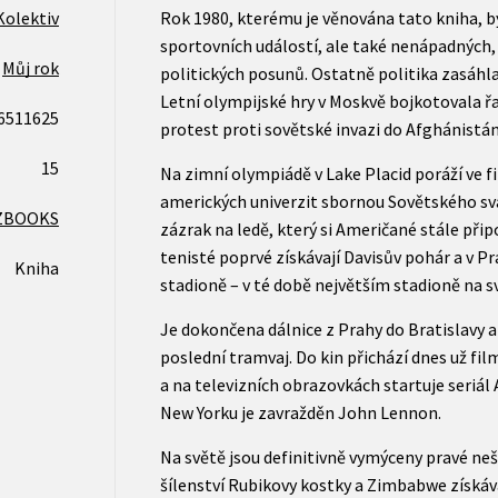
Kolektiv
Rok 1980, kterému je věnována tato kniha, b
sportovních událostí, ale také nenápadných,
Můj rok
politických posunů. Ostatně politika zasáhl
Letní olympijské hry v Moskvě bojkotovala ř
6511625
protest proti sovětské invazi do Afghánistán
15
Na zimní olympiádě v Lake Placid poráží ve 
amerických univerzit sbornou Sovětského svaz
ZBOOKS
zázrak na ledě, který si Američané stále při
tenisté poprvé získávají Davisův pohár a v 
Kniha
stadioně – v té době největším stadioně na sv
Je dokončena dálnice z Prahy do Bratislavy 
poslední tramvaj. Do kin přichází dnes už fil
a na televizních obrazovkách startuje seriál 
New Yorku je zavražděn John Lennon.
Na světě jsou definitivně vymýceny pravé nešt
šílenství Rubikovy kostky a Zimbabwe získává