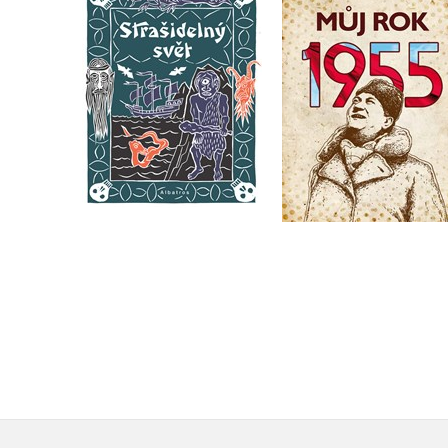
Můj rok 1955
Strašidelný svět
Irena Tatíčková
Jan Kafka
,
Irena Tatíčková
Do košíku
Do košíku
239 Kč
299 Kč
319 Kč
399 Kč