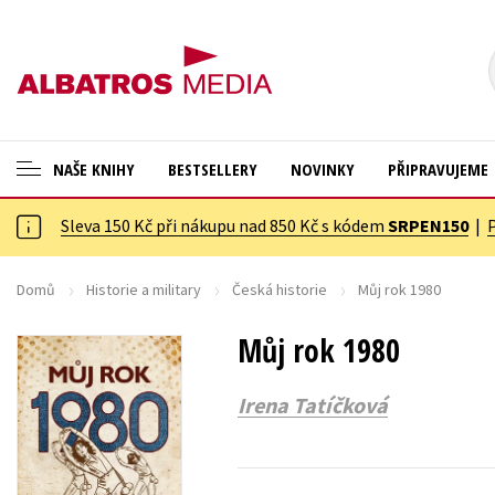
NAŠE KNIHY
BESTSELLERY
NOVINKY
PŘIPRAVUJEME
Sleva 150 Kč při nákupu nad 850 Kč s kódem
SRPEN150
|
ANGLICKÉ KNIHY -20 %
Cestování
VÝPRODEJ -70 %
Dárkové publikace
Domů
Historie a military
Česká historie
Můj rok 1980
KNIHY S DÁRKEM
Dárkové zboží
Můj rok 1980
ASTERIX S DÁRKEM
Digitální fotografie
Irena Tatíčková
🎁DÁRKOVÉ PUBLIKACE
Esoterika a duchovní svět
✉️ DÁRKOVÉ POUKAZY
Historie a military
Hobby