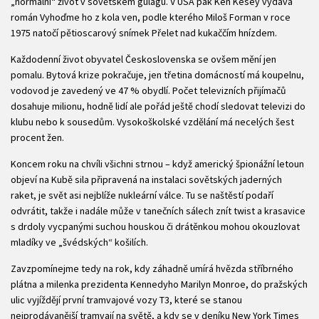
„normální“ život v sovětském gulagu. V USA pak Ken Kesey vydává
román Vyhoďme ho z kola ven, podle kterého Miloš Forman v roce
1975 natočí pětioscarový snímek Přelet nad kukaččím hnízdem.
Každodenní život obyvatel Československa se ovšem mění jen
pomalu. Bytová krize pokračuje, jen třetina domácností má koupelnu,
vodovod je zavedený ve 47 % obydlí. Počet televizních přijímačů
dosahuje milionu, hodně lidí ale pořád ještě chodí sledovat televizi do
klubu nebo k sousedům. Vysokoškolské vzdělání má necelých šest
procent žen.
Koncem roku na chvíli všichni strnou – když americký špionážní letoun
objeví na Kubě sila připravená na instalaci sovětských jaderných
raket, je svět asi nejblíže nukleární válce. Tu se naštěstí podaří
odvrátit, takže i nadále může v tanečních sálech znít twist a krasavice
s drdoly vycpanými suchou houskou či drátěnkou mohou okouzlovat
mladíky ve „švédských“ košilích.
Zavzpomínejme tedy na rok, kdy záhadně umírá hvězda stříbrného
plátna a milenka prezidenta Kennedyho Marilyn Monroe, do pražských
ulic vyjíždějí první tramvajové vozy T3, které se stanou
nejprodávanější tramvají na světě, a kdy se v deníku New York Times