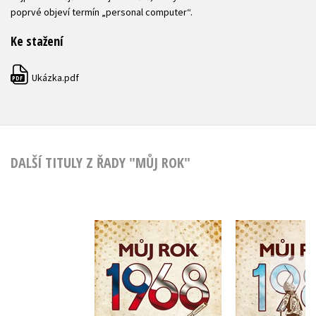
poprvé objeví termín „personal computer“.
Ke stažení
Ukázka.pdf
PDF
DALŠÍ TITULY Z ŘADY "MŮJ ROK"
Můj rok 1968
Můj rok
,
Alena Breuerová
Kateřina K
Jarmila Frejtichová