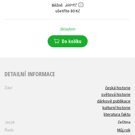
399 Kč
Běžně
ušetříte 80 Kč
Skladem
Do košíku
DETAILNÍ INFORMACE
Žánr
česká historie
světová historie
dárkové publikace
kulturní historie
literatura faktu
Jazyk
čeština
Řada
Můj rok