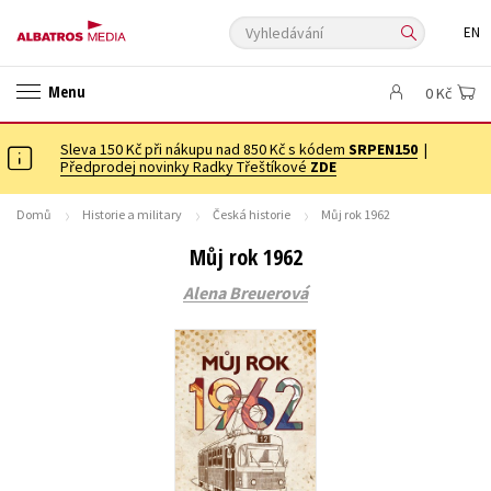
Vyhledávání
EN
ANGLICKÉ KNIHY -20 %
NOVÝ VÝPRODEJ -70 %
Menu
0 Kč
KNIHY S DÁRKEM
ASTERIX S DÁRKEM
🎁DÁRKOVÉ PUBLIKACE
✉️ DÁRKOVÉ POUKAZY
Sleva 150 Kč při nákupu nad 850 Kč s kódem
Auto - moto
Beletrie pro děti
SRPEN150
|
Předprodej novinky Radky Třeštíkové
ZDE
Beletrie pro dospělé
Byznys a ekonomie
Cestování
Domů
Historie a military
Česká historie
Můj rok 1962
Dárkové publikace
Dárkové zboží
Digitální fotografie
Můj rok 1962
Esoterika a duchovní svět
Historie a military
Hobby
Jazyky
Alena Breuerová
Kalendáře
Kariéra a osobní rozvoj
Komiks
Křížovky
Kuchařky
New Adult
Ostatní
Počítače
Poezie
Populárně - naučná pro dospělé
Populárně - naučné pro děti
Předškoláci
Příroda a zahrada
Přírodní vědy
Společnost, politika
Technika a věda
Učebnice
Umění a kultura
Výchova a pedagogika
Young adult