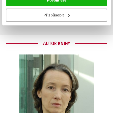
Povolit vše
Uživatelskou recenzi mohou vkládat pouze registrovaní uživatelé
Přizpůsobit
Přihlásit
AUTOR KNIHY