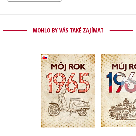
MOHLO BY VÁS TAKÉ ZAJÍMAT
Môj rok 1965
(slovensky)
Můj rok
,
Silvia Vnenková
,
Alena Bre
,
Alena Breuerová
Jarmila Fre
Dagmar Palovičová
Do košík
319 Kč
3
Do košíku