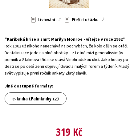
Young adult (SK)
Zahraniční literatura
Zdraví a životní styl
Listování
Přečíst ukázku
Všechny tituly
Karibská krize a smrt Marilyn Monroe - vítejte v roce 1962
Rok 1962 už nikoho nenechává na pochybách, že kolo dějin se otáčí.
Destalinizace jede na plné obrátky – z Letné mizí generalissimův
pomník a Stalinova třída se stává Vinohradskou ulicí. Jako houby po
dešti se po celé zemi objevují divadla malých forem a týdeník Mladý
svět vypisuje první ročník ankety Zlatý slavík.
Jiné dostupné formáty:
e-kniha (Palmknihy.cz)
319 Kč