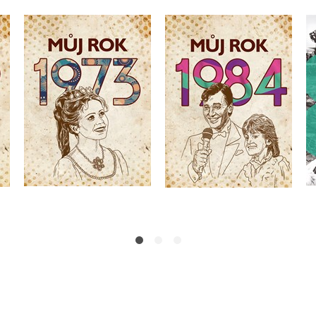
Můj rok 1984
Můj rok 1973
Martin Ježek
Martin Ježek
Do košíku
Do košíku
319 Kč
399 Kč
319 Kč
399 Kč