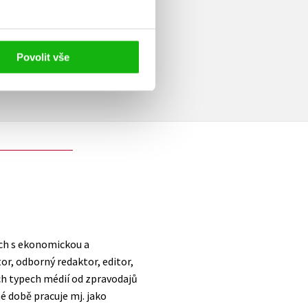
elé
Povolit vše
ích s ekonomickou a
r, odborný redaktor, editor,
ech typech médií od zpravodajů
né době pracuje mj. jako