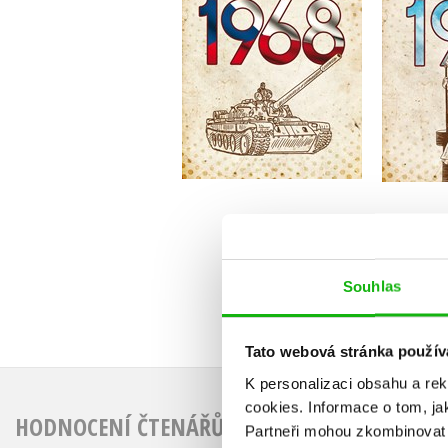
Jarmila Frejtichová
Do košíku
319 Kč
3
399 Kč
Souhlas
Tato webová stránka použív
K personalizaci obsahu a re
cookies.
Informace o tom, ja
HODNOCENÍ ČTENÁŘŮ
Partneři mohou zkombinovat t