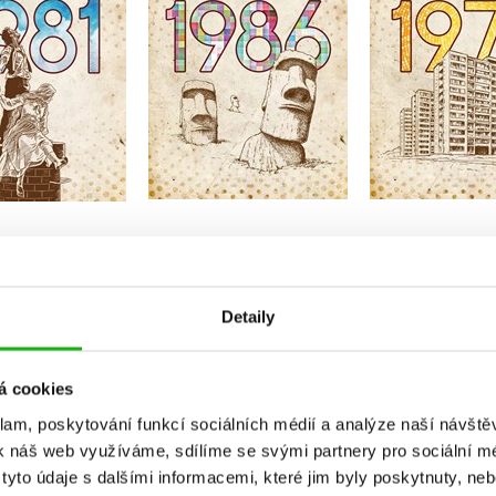
Do košíku
Do košíku
Do košík
19 Kč
319 Kč
319 Kč
399 Kč
399 Kč
3
Detaily
á cookies
klam, poskytování funkcí sociálních médií a analýze naší návšt
k náš web využíváme, sdílíme se svými partnery pro sociální méd
yto údaje s dalšími informacemi, které jim byly poskytnuty, neb