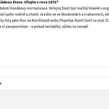
ádnou éteru. Vítejte v roce 1973.
Populárně - naučná pro dospělé
bdobí Husákovy normalizace. Veřejný život byl možný hlavně v or
Young adult (SK)
Populárně - naučné pro děti
ali spíše rodině a chatě. Jezdilo se ve škodovkách a trabantech, kd
Zahraniční literatura
ily hity jako Noc na Karlštejně nebo Popelka. Karel Gott se stal 
Předškoláci
te si zavzpomínat – a pokud nesladíte, vůbec to nevadí.
Zdraví a životní styl
Příroda a zahrada
šechny tituly
r