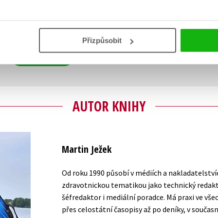
Vaše hodnocení
Uživatelskou recenzi mohou vkládat pouze registrovaní uživat
Přizpůsobit
Přihlásit
AUTOR KNIHY
Martin Ježek
Od roku 1990 působí v médiích a nakladatelstv
zdravotnickou tematikou jako technický redakto
šéfredaktor i mediální poradce. Má praxi ve vš
přes celostátní časopisy až po deníky, v součas