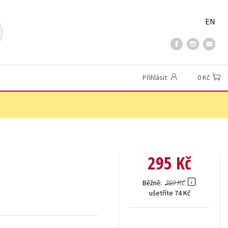
EN
Přihlásit
0 Kč
295 Kč
369 Kč
Běžně
ušetříte 74 Kč