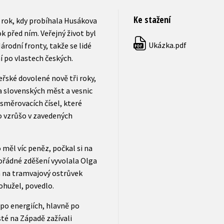
Ke stažení
 rok, kdy probíhala Husákova
ok před ním. Veřejný život byl
Ukázka.pdf
rodní fronty, takže se lidé
PDF
í po vlastech českých.
řské dovolené nově tři roky,
a slovenských měst a vesnic
směrovacích čísel, které
o vzrůšo v zavedených
 měl víc peněz, počkal si na
Pořádné zděšení vyvolala Olga
 na tramvajový ostrůvek
 bohužel, povedlo.
po energiích, hlavně po
té na Západě zažívali