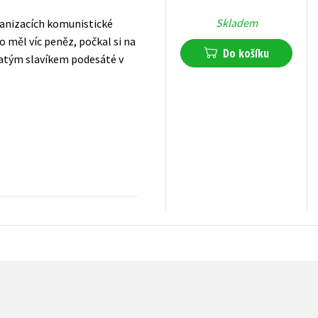
Skladem
ganizacích komunistické
o měl víc peněz, počkal si na
Do košíku
Zlatým slavíkem podesáté v
295
Kč
s DPH