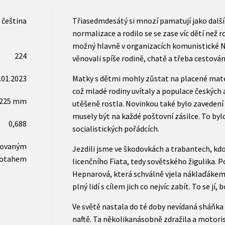
čeština
Třiasedmdesátý si mnozí pamatují jako další
normalizace a rodilo se se zase víc dětí než r
možný hlavně v organizacích komunistické Ná
224
věnovali spíše rodině, chatě a třeba cestován
.01.2023
Matky s dětmi mohly zůstat na placené mate
což mladé rodiny uvítaly a populace českých 
x225 mm
utěšeně rostla. Novinkou také bylo zavedení 
musely být na každé poštovní zásilce. To byl
0,688
socialistických pořádcích.
novaným
Jezdili jsme ve škodovkách a trabantech, kdo
otahem
licenčního Fiata, tedy sovětského žigulika. 
Hepnarová, která schválně vjela náklaďákem
plný lidí s cílem jich co nejvíc zabít. To se jí,
Ve světě nastala do té doby nevídaná sháňka 
naftě. Ta několikanásobně zdražila a motoris