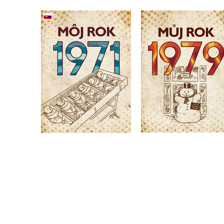
Môj rok 1971
(slovensky)
Můj rok 1979
,
Silvia Vnenková
Martin Ježek
,
Martin Ježek
Miloslava Podmajerská
Do košíku
Do košíku
319 Kč
399 Kč
319 Kč
399 Kč