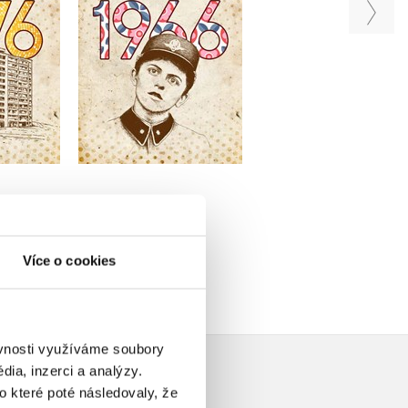
Markéta Kyzlinková
Do košíku
u
Do košíku
319 Kč
399 Kč
319 Kč
99 Kč
399 Kč
Více o cookies
ěvnosti využíváme soubory
ia, inzerci a analýzy.
o které poté následovaly, že