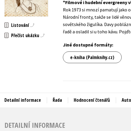
Filmové i hudební evergreeny vl
Auto - moto
Rok 1973 si mnozí pamatují jako o
Jazyky
Beletrie pro děti
Národní fronty, takže se lidé věnov
Kalendáře
sovětského žigulíka. Davy poblázn
Listování
Beletrie pro dospělé
řadě a osladil si u toho kávu. Pojď
Kariéra a osobní rozvoj
Přečíst ukázku
Byznys a ekonomie
Komiks
Jiné dostupné formáty:
e-kniha (Palmknihy.cz)
V
Detailní informace
Řada
Hodnocení čtenářů
Auto
DETAILNÍ INFORMACE