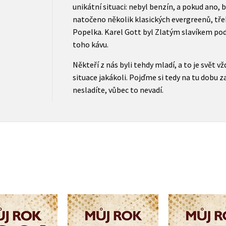
unikátní situaci: nebyl benzín, a pokud ano, b
natočeno několik klasických evergreenů, tř
Popelka. Karel Gott byl Zlatým slavíkem podes
toho kávu.
Někteří z nás byli tehdy mladí, a to je svět vž
situace jakákoli. Pojďme si tedy na tu dobu
nesladíte, vůbec to nevadí.
ůj rok 1981
Můj rok 1986
Můj rok
řina Komárková
Martina Coufalová
Alena Bre