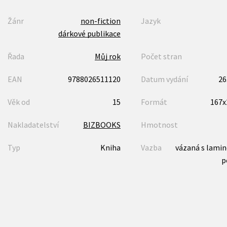
Žánr
non-fiction
Jazyk
dárkové publikace
Řada
Můj rok
Počet stran
EAN
9788026511120
Datum vydání
26
Věk od
15
Formát
167
Nakladatelství
BIZBOOKS
Hmotnost
Typ
Kniha
Vazba
vázaná s lami
p