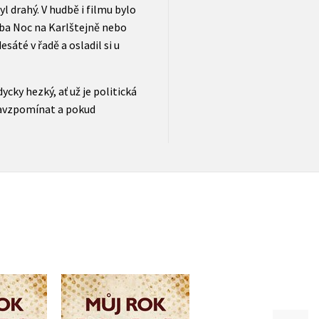
yl drahý. V hudbě i filmu bylo
eba Noc na Karlštejně nebo
áté v řadě a osladil si u
dycky hezký, ať už je politická
 zavzpomínat a pokud
 1976
Můj rok 1956
Můj rok 1966
uerová
Jarmila Frejtichová