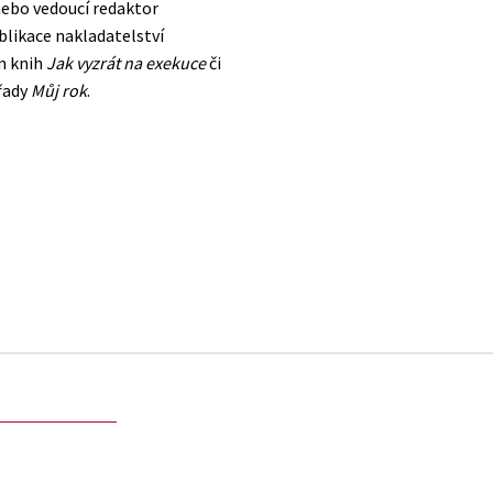
nebo vedoucí redaktor
blikace nakladatelství
m knih
Jak vyzrát na exekuce
či
 řady
Můj rok
.