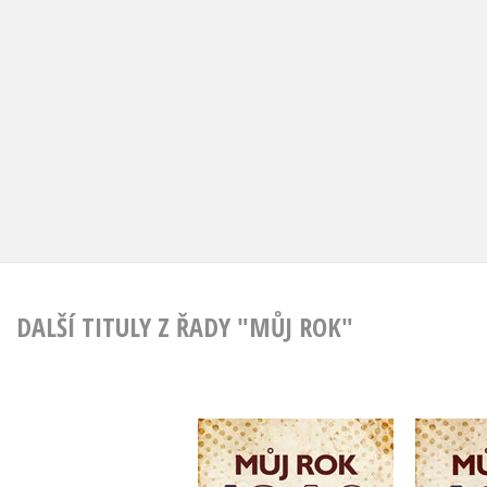
DALŠÍ TITULY Z ŘADY "MŮJ ROK"
Můj rok 1968
M
,
Alena Breuerová
Kate