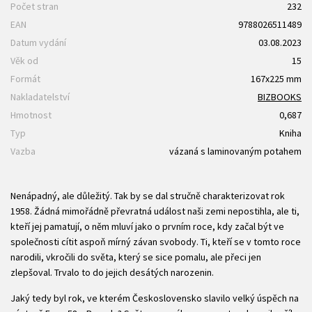
Počet stran
232
EAN
9788026511489
Datum vydání
03.08.2023
Věk od
15
Formát
167x225 mm
Nakladatelství
BIZBOOKS
Hmotnost
0,687
Typ
Kniha
Vazba
vázaná s laminovaným potahem
Nenápadný, ale důležitý. Tak by se dal stručně charakterizovat rok
1958. Žádná mimořádně převratná událost naši zemi nepostihla, ale ti,
kteří jej pamatují, o něm mluví jako o prvním roce, kdy začal být ve
společnosti cítit aspoň mírný závan svobody. Ti, kteří se v tomto roce
narodili, vkročili do světa, který se sice pomalu, ale přeci jen
zlepšoval. Trvalo to do jejich desátých narozenin.
Jaký tedy byl rok, ve kterém Československo slavilo velký úspěch na