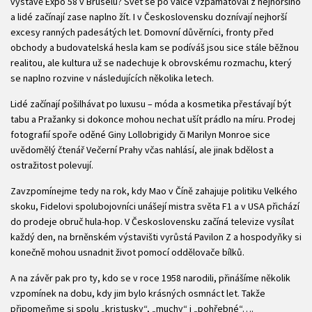
výstavě Expo 58 v Bruselu? Svět se po válce vzpamatoval z nejhoršího
a lidé začínají zase naplno žít. I v Československu doznívají nejhorší
excesy ranných padesátých let. Domovní důvěrníci, fronty před
obchody a budovatelská hesla kam se podíváš jsou sice stále běžnou
realitou, ale kultura už se nadechuje k obrovskému rozmachu, který
se naplno rozvine v následujících několika letech.
Lidé začínají pošilhávat po luxusu – móda a kosmetika přestávají být
tabu a Pražanky si dokonce mohou nechat ušít prádlo na míru. Prodej
fotografií spoře oděné Giny Lollobrigidy či Marilyn Monroe sice
uvědomělý čtenář Večerní Prahy včas nahlásí, ale jinak bdělost a
ostražitost polevují.
Zavzpomínejme tedy na rok, kdy Mao v Číně zahajuje politiku Velkého
skoku, Fidelovi spolubojovníci unášejí mistra světa F1 a v USA přichází
do prodeje obruč hula-hop. V Československu začíná televize vysílat
každý den, na brněnském výstavišti vyrůstá Pavilon Z a hospodyňky si
konečně mohou usnadnit život pomocí oddělovače bílků.
A na závěr pak pro ty, kdo se v roce 1958 narodili, přinášíme několik
vzpomínek na dobu, kdy jim bylo krásných osmnáct let. Takže
připomeňme si spolu „kristusky“, „muchy“ i „pohřebné“….