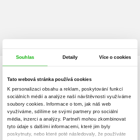
Souhlas
Detaily
Více o cookies
HODNOCENÍ ČTENÁŘŮ
Tato webová stránka používá cookies
V současné době nejsou vytvořena žádná uživatelská hodnocení.
K personalizaci obsahu a reklam, poskytování funkcí
sociálních médií a analýze naší návštěvnosti využíváme
Vaše hodnocení
soubory cookies.
Informace o tom, jak náš web
využíváme, sdílíme se svými partnery pro sociální
Uživatelskou recenzi mohou vkládat pouze registrovaní uživatelé
média, inzerci a analýzy.
Partneři mohou zkombinovat
tyto údaje s dalšími informacemi, které jim byly
Přihlásit
poskytnuty, nebo které poté následovaly, že používáte