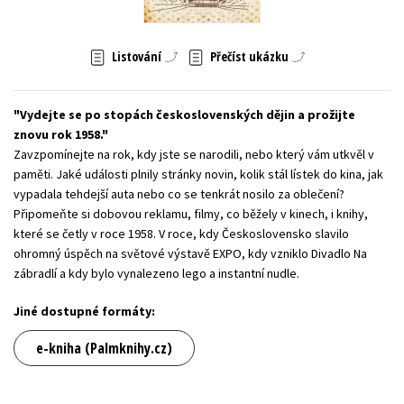
Young adult (SK)
Zahraniční literatura
Zdraví a životní styl
Listování
Přečíst ukázku
Všechny tituly
Vydejte se po stopách československých dějin a prožijte
znovu rok 1958.
Zavzpomínejte na rok, kdy jste se narodili, nebo který vám utkvěl v
paměti. Jaké události plnily stránky novin, kolik stál lístek do kina, jak
vypadala tehdejší auta nebo co se tenkrát nosilo za oblečení?
Připomeňte si dobovou reklamu, filmy, co běžely v kinech, i knihy,
které se četly v roce 1958. V roce, kdy Československo slavilo
ohromný úspěch na světové výstavě EXPO, kdy vzniklo Divadlo Na
zábradlí a kdy bylo vynalezeno lego a instantní nudle.
Jiné dostupné formáty:
e-kniha (Palmknihy.cz)