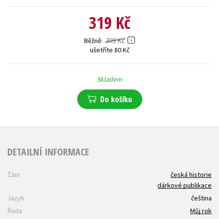
319 Kč
399 Kč
Běžně
ušetříte 80 Kč
Skladem
Do košíku
DETAILNÍ INFORMACE
Žánr
česká historie
dárkové publikace
Jazyk
čeština
Řada
Můj rok