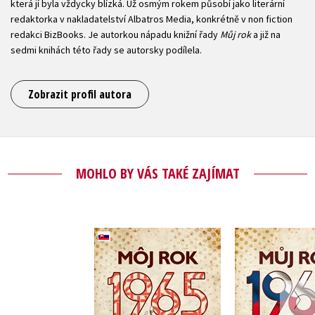
která jí byla vždycky blízká. Už osmým rokem působí jako literární
redaktorka v nakladatelství Albatros Media, konkrétně v non fiction
redakci BizBooks. Je autorkou nápadu knižní řady
Můj rok
a již na
sedmi knihách této řady se autorsky podílela.
Zobrazit profil autora
MOHLO BY VÁS TAKÉ ZAJÍMAT
Môj rok 1965
(slovensky)
Můj rok
,
Silvia Vnenková
,
Alena Bre
,
Alena Breuerová
Jarmila Fre
Dagmar Palovičová