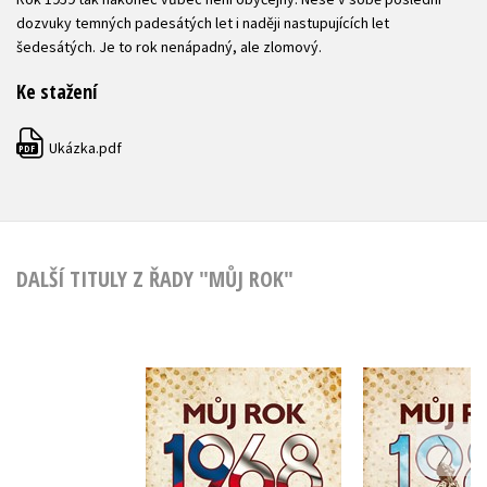
dozvuky temných padesátých let i naději nastupujících let
šedesátých. Je to rok nenápadný, ale zlomový.
Ke stažení
Ukázka.pdf
PDF
DALŠÍ TITULY Z ŘADY "MŮJ ROK"
Můj rok 1968
Můj rok
,
Alena Breuerová
Kateřina K
Jarmila Frejtichová