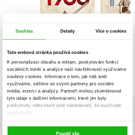
Do košíku
Do košík
Souhlas
Detaily
Více o cookies
319 Kč
319 Kč
399 Kč
3
Tato webová stránka používá cookies
K personalizaci obsahu a reklam, poskytování funkcí
sociálních médií a analýze naší návštěvnosti využíváme
soubory cookies.
Informace o tom, jak náš web
využíváme, sdílíme se svými partnery pro sociální
média, inzerci a analýzy.
Partneři mohou zkombinovat
tyto údaje s dalšími informacemi, které jim byly
poskytnuty, nebo které poté následovaly, že používáte
HODNOCENÍ ČTENÁŘŮ
jejich služby.
V současné době nejsou vytvořena žádná uživatelská hodnocení.
Povolit vše