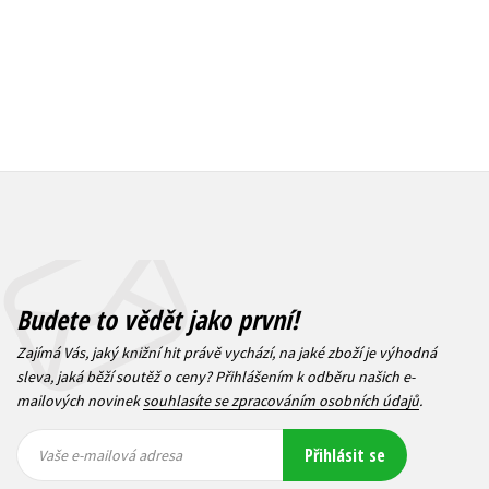
Budete to vědět jako první!
Zajímá Vás, jaký knižní hit právě vychází, na jaké zboží je výhodná
sleva, jaká běží soutěž o ceny? Přihlášením k odběru našich e-
mailových novinek
souhlasíte se zpracováním osobních údajů
.
Vaše e-
Vaše e-
Přihlásit se
mailová
mailová
Vaše e-mailová adresa
adresa
adresa