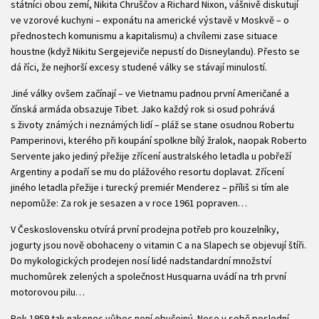
státníci obou zemí, Nikita Chruščov a Richard Nixon, vášnivě diskutují
ve vzorové kuchyni – exponátu na americké výstavě v Moskvě – o
přednostech komunismu a kapitalismu) a chvílemi zase situace
houstne (když Nikitu Sergejeviče nepustí do Disneylandu). Přesto se
dá říci, že nejhorší excesy studené války se stávají minulostí.
Jiné války ovšem začínají – ve Vietnamu padnou první Američané a
čínská armáda obsazuje Tibet. Jako každý rok si osud pohrává
s životy známých i neznámých lidí – pláž se stane osudnou Robertu
Pamperinovi, kterého při koupání spolkne bílý žralok, naopak Roberto
Servente jako jediný přežije zřícení australského letadla u pobřeží
Argentiny a podaří se mu do plážového resortu doplavat. Zřícení
jiného letadla přežije i turecký premiér Menderez – příliš si tím ale
nepomůže: Za rok je sesazen a v roce 1961 popraven…
V Československu otvírá první prodejna potřeb pro kouzelníky,
jogurty jsou nově obohaceny o vitamin C a na Slapech se objevují štíři.
Do mykologických prodejen nosí lidé nadstandardní množství
muchomůrek zelených a společnost Husquarna uvádí na trh první
motorovou pilu…
Rok 1959 tak nakonec vůbec není obyčejný. Nese v sobě poslední