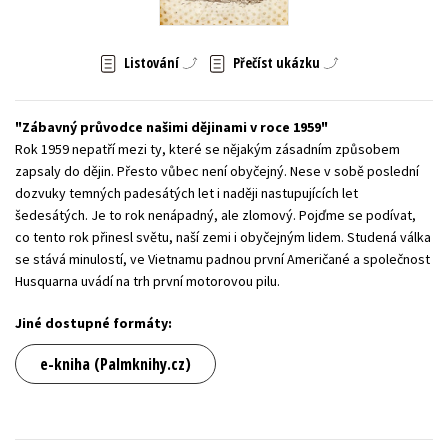
Young adult (SK)
Zahraniční literatura
Zdraví a životní styl
Listování
Přečíst ukázku
Všechny tituly
Zábavný průvodce našimi dějinami v roce 1959
Rok 1959 nepatří mezi ty, které se nějakým zásadním způsobem
zapsaly do dějin. Přesto vůbec není obyčejný. Nese v sobě poslední
dozvuky temných padesátých let i naději nastupujících let
šedesátých. Je to rok nenápadný, ale zlomový. Pojďme se podívat,
co tento rok přinesl světu, naší zemi i obyčejným lidem. Studená válka
se stává minulostí, ve Vietnamu padnou první Američané a společnost
Husquarna uvádí na trh první motorovou pilu.
Jiné dostupné formáty:
e-kniha (Palmknihy.cz)