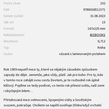
Počet stran
232
EAN
9788026511571
Datum vydání
31.08.2023
Věk od
15
Formát
167x225 mm
Nakladatelství
BIZBOOKS
Hmotnost
0,712
Typ
Kniha
Vazba
vázaná s laminovaným potahem
Rok 1959 nepatří mezi ty, které se nějakým zásadním způsobem
zapsaly do dějin. Jenomže, jako vždy, platí: Jak pro koho. Pro ty, kdo
v tomto roce zahájili svou cestu životem, je to rozhodně rok úplně
klíčový. Pojďme se tedy podívat, co tento rok přinesl světu, naší zemi
i obyčejným lidem…
Přetahovaná mezi velmocemi, Spojenými státy a Sovětským
svazem, ­pokračuje. Chvílemi se napětí uvolňuje (třeba když vrcholní