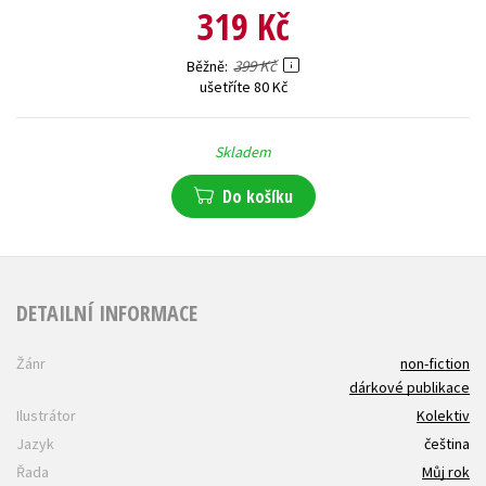
319 Kč
399 Kč
Běžně
ušetříte 80 Kč
Skladem
Do košíku
DETAILNÍ INFORMACE
Žánr
non-fiction
dárkové publikace
Ilustrátor
Kolektiv
Jazyk
čeština
Řada
Můj rok