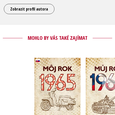
Zobrazit profil autora
MOHLO BY VÁS TAKÉ ZAJÍMAT
Môj rok 1965
(slovensky)
Můj rok
,
Silvia Vnenková
,
Alena Bre
,
Alena Breuerová
Jarmila Fre
Dagmar Palovičová
Do košík