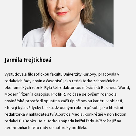
Jarmila Frejtichová
Vystudovala filosofickou fakultu Univerzity Karlovy, pracovala v
redakcích řady novin a časopisů jako redaktorka zahraničních a
ekonomických rubrik. Byla šéfredaktorkou měsíčníků Business World,
Moderní řízení a časopisu ProfiHR. Po čase se ovšem rozhodla
novinářské prostředí opustit a začít úplně novou kariéru v oblasti,
která jí byla vždycky blízká. Už osmým rokem působí jako literární
redaktorka v nakladatelství Albatros Media, konkrétně v non fiction
redakci BizBooks. Je autorkou nápadu knižní řady
Můj rok
a již na
sedmi knihách této řady se autorsky podílela.