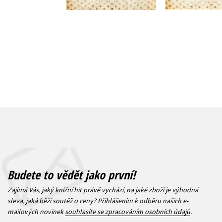
319 Kč
3
Do košíku
319 Kč
399 Kč
Budete to vědět jako první!
Zajímá Vás, jaký knižní hit právě vychází, na jaké zboží je výhodná
sleva, jaká běží soutěž o ceny? Přihlášením k odběru našich e-
mailových novinek
souhlasíte se zpracováním osobních údajů
.