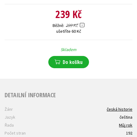
239 Kč
299 Kč
Běžně
ušetříte 60 Kč
Skladem
Do košíku
DETAILNÍ INFORMACE
Žánr
česká historie
Jazyk
čeština
Řada
Můj rok
Počet stran
192