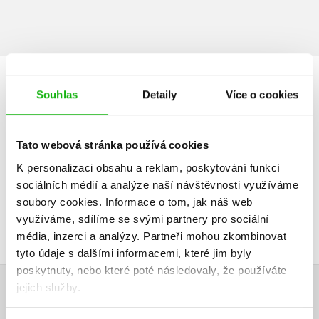
HODNOCENÍ ČTENÁŘŮ
Souhlas
Detaily
Více o cookies
V současné době nejsou vytvořena žádná uživatelská hodnocení.
Tato webová stránka používá cookies
Vaše hodnocení
K personalizaci obsahu a reklam, poskytování funkcí
sociálních médií a analýze naší návštěvnosti využíváme
Uživatelskou recenzi mohou vkládat pouze registrovaní uživatelé
soubory cookies.
Informace o tom, jak náš web
využíváme, sdílíme se svými partnery pro sociální
Přihlásit
média, inzerci a analýzy.
Partneři mohou zkombinovat
tyto údaje s dalšími informacemi, které jim byly
poskytnuty, nebo které poté následovaly, že používáte
AUTOR KNIHY
jejich služby.