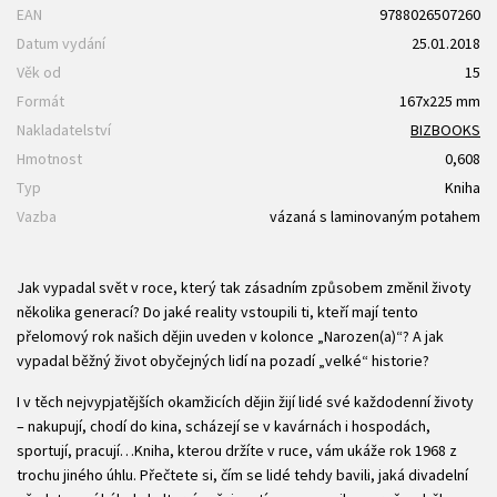
EAN
9788026507260
Datum vydání
25.01.2018
Věk od
15
Formát
167x225 mm
Nakladatelství
BIZBOOKS
Hmotnost
0,608
Typ
Kniha
Vazba
vázaná s laminovaným potahem
Jak vypadal svět v roce, který tak zásadním způsobem změnil životy
několika generací? Do jaké reality vstoupili ti, kteří mají tento
přelomový rok našich dějin uveden v kolonce „Narozen(a)“? A jak
vypadal běžný život obyčejných lidí na pozadí „velké“ historie?
I v těch nejvypjatějších okamžicích dějin žijí lidé své každodenní životy
– nakupují, chodí do kina, scházejí se v kavárnách i hospodách,
sportují, pracují…Kniha, kterou držíte v ruce, vám ukáže rok 1968 z
trochu jiného úhlu. Přečtete si, čím se lidé tehdy bavili, jaká divadelní