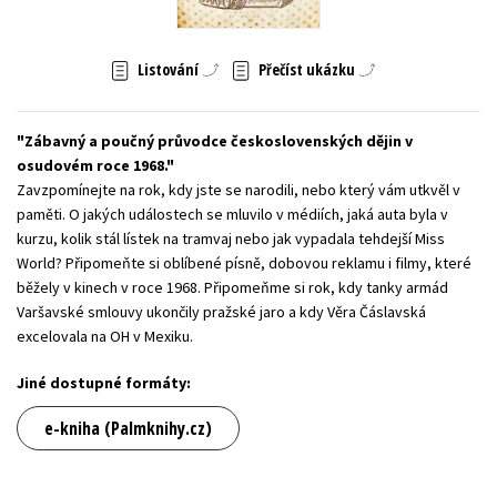
Young adult (SK)
Zahraniční literatura
Zdraví a životní styl
Listování
Přečíst ukázku
Všechny tituly
Zábavný a poučný průvodce československých dějin v
osudovém roce 1968.
Zavzpomínejte na rok, kdy jste se narodili, nebo který vám utkvěl v
paměti. O jakých událostech se mluvilo v médiích, jaká auta byla v
kurzu, kolik stál lístek na tramvaj nebo jak vypadala tehdejší Miss
World? Připomeňte si oblíbené písně, dobovou reklamu i filmy, které
běžely v kinech v roce 1968. Připomeňme si rok, kdy tanky armád
Varšavské smlouvy ukončily pražské jaro a kdy Věra Čáslavská
excelovala na OH v Mexiku.
Jiné dostupné formáty:
e-kniha (Palmknihy.cz)