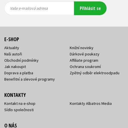
Vaše e-
Vaše e-
Přihlásit se
mailová
mailová
Vaše e-mailová adresa
adresa
adresa
E-SHOP
Aktuality
Knižní novinky
Naši autoři
Dárkové poukazy
Obchodní podmínky
Affiliate program
Jak nakoupit
Ochrana soukromí
Doprava a platba
Zpětný odběr elektroodpadu
Benefitní a slevové programy
KONTAKTY
Kontakt na e-shop
Kontakty Albatros Media
Sídlo společnosti
O NÁS