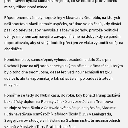
představení hýbala kulturní veřejností, co se nosilo a proč z oběhu
mizely tříkorunové mince.
Připomeneme vám olympijské hry v Mexiku a v Grenoblu, na kterých
naši sportovci slavili nemalé úspěchy, vrátíme se do časů, kdy diváci
psali do televize, aby nevysílala zábavné pořady, protože politické
dění je mnohem zajímavější a zavzpomínáme na doby, kdy se pánům
doporučovalo, aby si silný doutník přeci jen ve vlaku vykouřili raději na
chodbičce.
Nemůžeme se, samozřejmě, vyhnout osudnému datu 21. srpna.
Rozhodli jsme na něj podívat netypickýma očima – očima těch, kterým
bylo toho dne sedm, osm, deset let. Většinou nechápali tragiku
událostí, ale ta vzpomínka je tak silná, že ani po padesáti letech
nevymizí.
Ponořme se tedy do hlubin času, do roku, kdy Donald Trump získává
bakalářský diplom na Pennsylvánské univerzitě, Ivana Trumpová
studuje střední školu v Gottwaldově a věnuje se lyžování, Vladimír
Putin navštěvuje osmý ročník základní školy č. 193 v Leningradu,
Sergej Lavrov studuje sinhálštinu na Státním institutu mezinárodních
vztahů v Moskvě a Terry Pratchett se žení.