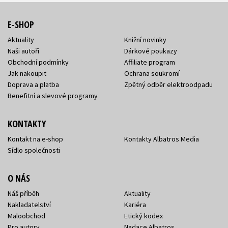
E-SHOP
Aktuality
Knižní novinky
Naši autoři
Dárkové poukazy
Obchodní podmínky
Affiliate program
Jak nakoupit
Ochrana soukromí
Doprava a platba
Zpětný odběr elektroodpadu
Benefitní a slevové programy
KONTAKTY
Kontakt na e-shop
Kontakty Albatros Media
Sídlo společnosti
O NÁS
Náš příběh
Aktuality
Nakladatelství
Kariéra
Maloobchod
Etický kodex
Pro autory
Nadace Albatros