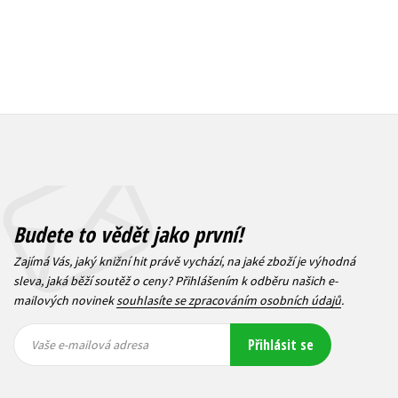
Budete to vědět jako první!
Zajímá Vás, jaký knižní hit právě vychází, na jaké zboží je výhodná
sleva, jaká běží soutěž o ceny? Přihlášením k odběru našich e-
mailových novinek
souhlasíte se zpracováním osobních údajů
.
Vaše e-
Vaše e-
Přihlásit se
mailová
mailová
Vaše e-mailová adresa
adresa
adresa