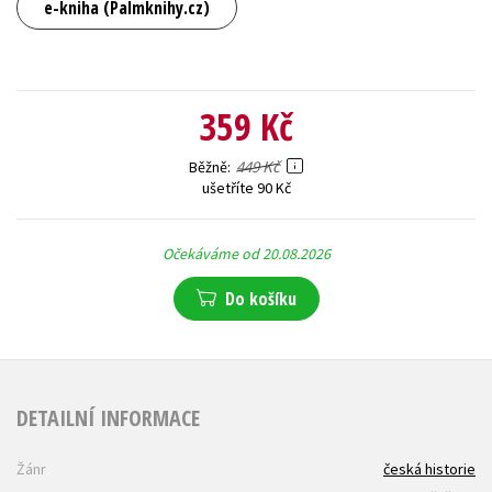
e-kniha (Palmknihy.cz)
359 Kč
449 Kč
Běžně
ušetříte 90 Kč
Očekáváme od 20.08.2026
Do košíku
DETAILNÍ INFORMACE
Žánr
česká historie