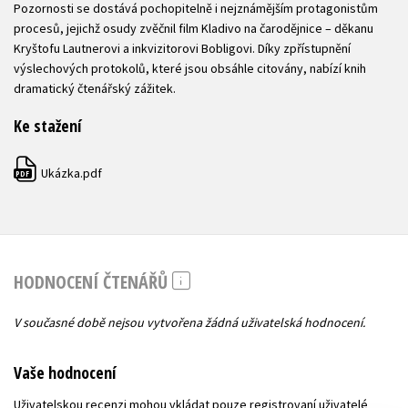
Pozornosti se dostává pochopitelně i nejznámějším protagonistům
procesů, jejichž osudy zvěčnil film Kladivo na čarodějnice – děkanu
Kryštofu Lautnerovi a inkvizitorovi Bobligovi. Díky zpřístupnění
výslechových protokolů, které jsou obsáhle citovány, nabízí knih
dramatický čtenářský zážitek.
Ke stažení
Ukázka.pdf
PDF
HODNOCENÍ ČTENÁŘŮ
V současné době nejsou vytvořena žádná uživatelská hodnocení.
Vaše hodnocení
Uživatelskou recenzi mohou vkládat pouze registrovaní uživatelé