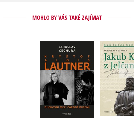
MOHLO BY VÁS TAKÉ ZAJÍMAT
Kryštof Alois
Jakub Krčín
Lautner
Jaroslav Č
Jaroslav Čechura
Do košík
Do košíku
319 Kč
3
359 Kč
449 Kč