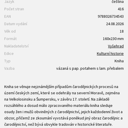
Jazyk
čeština
Počet stran
416
EAN
9788026734543
Datum vydání
24.08.2026
Věk od
18
Formát
160x230 mm
Nakladatelství
Vyšehrad
Edice
Kulturní historie
Typ
Kniha
Vazba
vázaná s pap. potahem s lam. přebalem
Kniha se věnuje nejznámějším případům čarodějnických procesů na
území českých zemí, které se odehrály na severní Moravě, zejména
na Velkolosinsku a Šumpersku, v závěru 17. století. Na základě
rozsáhlého a dosud málo zpracovaného materiálu kniha sleduje
osudy žen i mužů obviněných z čarodějnictví, jejich každodenní život a
obzor, přičemž ze zkoumání vyvstává poněkud jiný obraz čarodějnic a
čarodějnictví, než bývá obvykle tradován v historické literatuře.