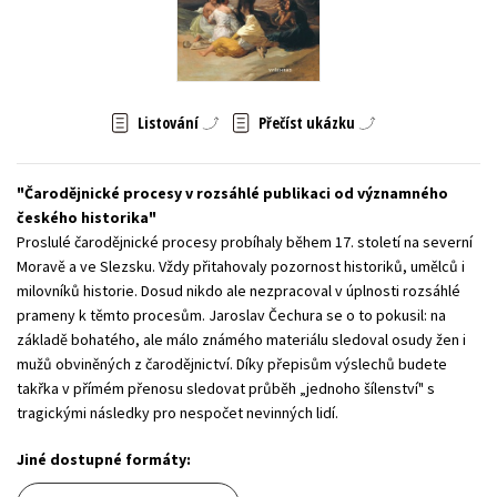
Young adult (SK)
Zahraniční literatura
Zdraví a životní styl
Všechny tituly
Listování
Přečíst ukázku
Čarodějnické procesy v rozsáhlé publikaci od významného
českého historika
Proslulé čarodějnické procesy probíhaly během 17. století na severní
Moravě a ve Slezsku. Vždy přitahovaly pozornost historiků, umělců i
milovníků historie. Dosud nikdo ale nezpracoval v úplnosti rozsáhlé
prameny k těmto procesům. Jaroslav Čechura se o to pokusil: na
základě bohatého, ale málo známého materiálu sledoval osudy žen i
mužů obviněných z čarodějnictví. Díky přepisům výslechů budete
takřka v přímém přenosu sledovat průběh „jednoho šílenství" s
tragickými následky pro nespočet nevinných lidí.
Jiné dostupné formáty: