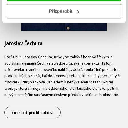
Přizpůsobit
Jaroslav Čechura
Prof. PhDr. Jaroslav Čechura, DrSc., se zabývá hospodářskými a
sociálními dějinami Čech ve středoevropském kontextu. Historii
středověku a raného novověku nahlíží „zdola“, konkrétně prizmatem
poddanských vztahů, každodennosti, rebelií, kriminality, sexuality či
tradiční kultury venkova. Vzhledem k nebývalému rozsahu knižní
tvorby, která cílí nejen na odborného, ale i laického čtenáře, patří k
nejvýznamnějším současným českým představitelům mikrohistorie.
Zobrazit profil autora