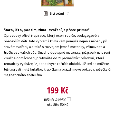
Young adult (SK)
Zahraniční literatura
Zdraví a životní styl
Listování
Všechny tituly
Jaro, léto, podzim, zima - tvoření je přece prima!
Opravdový příval inspirace, který ocení rodiče, pedagogové a
především děti. Tato výtvarná kniha vám pomůže nejen s nápady při
hravém tvoření, ale také s rozvojem jemné motoriky, všímavosti a
trpělivosti vašich dětí. Snadno dostupné materiály, jež jsou k nalezení
v každé domácnosti, přetvoříte do 28 jedinečných výrobků, které
tematicky vycházejí z jednotlivých ročních období. Již teď se můžete
těšit na vylíhnuté kuřátko, krabičku na prázdninové poklady, ježečka či
magnetického sněhuláka.
199 Kč
249 Kč
Běžně
ušetříte 50 Kč