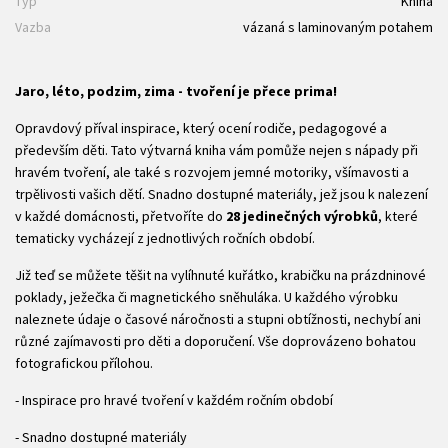
Typ
Kniha
Vazba
vázaná s laminovaným potahem
Jaro, léto, podzim, zima - tvoření je přece prima!
Opravdový příval inspirace, který ocení rodiče, pedagogové a
především děti. Tato výtvarná kniha vám pomůže nejen s nápady při
hravém tvoření, ale také s rozvojem jemné motoriky, všímavosti a
trpělivosti vašich dětí. Snadno dostupné materiály, jež jsou k nalezení
v každé domácnosti, přetvoříte do
28 jedinečných výrobků
, které
tematicky vycházejí z jednotlivých ročních období.
Již teď se můžete těšit na vylíhnuté kuřátko, krabičku na prázdninové
poklady, ježečka či magnetického sněhuláka. U každého výrobku
naleznete údaje o časové náročnosti a stupni obtížnosti, nechybí ani
různé zajímavosti pro děti a doporučení. Vše doprovázeno bohatou
fotografickou přílohou.
- Inspirace pro hravé tvoření v každém ročním období
- Snadno dostupné materiály