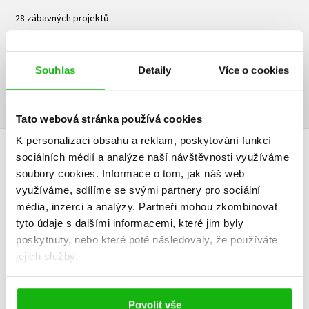
- 28 zábavných projektů
Ke stažení
Souhlas
Detaily
Více o cookies
Obsah.pdf
Příloha.pdf
Ukázka.pdf
PDF
PDF
PDF
Tato webová stránka používá cookies
K personalizaci obsahu a reklam, poskytování funkcí
sociálních médií a analýze naší návštěvnosti využíváme
HODNOCENÍ ČTENÁŘŮ
soubory cookies.
Informace o tom, jak náš web
využíváme, sdílíme se svými partnery pro sociální
V současné době nejsou vytvořena žádná uživatelská hodnocení.
média, inzerci a analýzy.
Partneři mohou zkombinovat
tyto údaje s dalšími informacemi, které jim byly
Vaše hodnocení
poskytnuty, nebo které poté následovaly, že používáte
jejich služby.
Uživatelskou recenzi mohou vkládat pouze registrovaní uživatelé
Přihlásit
Povolit vše