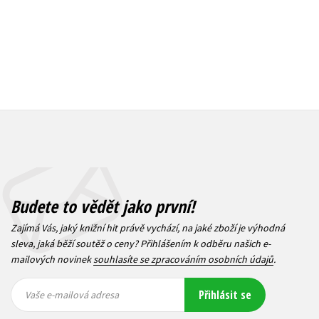
Budete to vědět jako první!
Zajímá Vás, jaký knižní hit právě vychází, na jaké zboží je výhodná
sleva, jaká běží soutěž o ceny? Přihlášením k odběru našich e-
mailových novinek
souhlasíte se zpracováním osobních údajů
.
Vaše e-
Vaše e-
Přihlásit se
mailová
mailová
Vaše e-mailová adresa
adresa
adresa