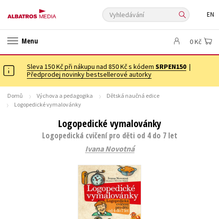
Vyhledávání
EN
ANGLICKÉ KNIHY -20 %
VÝPRODEJ -70 %
KNIHY S DÁRKEM
Menu
0 Kč
ASTERIX S DÁRKEM
🎁DÁRKOVÉ PUBLIKACE
✉️ DÁRKOVÉ POUKAZY
Sleva 150 Kč při nákupu nad 850 Kč s kódem
Auto - moto
Beletrie pro děti
SRPEN150
|
Předprodej novinky bestsellerové autorky
Beletrie pro dospělé
Byznys a ekonomie
Cestování
Domů
Výchova a pedagogika
Dětská naučná edice
Dárkové publikace
Dárkové zboží
Digitální fotografie
Logopedické vymalovánky
Esoterika a duchovní svět
Historie a military
Hobby
Jazyky
Logopedické vymalovánky
Kalendáře
Kariéra a osobní rozvoj
Komiks
Křížovky
Logopedická cvičení pro děti od 4 do 7 let
Ivana Novotná
Kuchařky
New Adult
Ostatní
Počítače
Poezie
Populárně - naučná pro dospělé
Populárně - naučné pro děti
Předškoláci
Příroda a zahrada
Přírodní vědy
Společnost, politika
Technika a věda
Učebnice
Umění a kultura
Výchova a pedagogika
Young adult