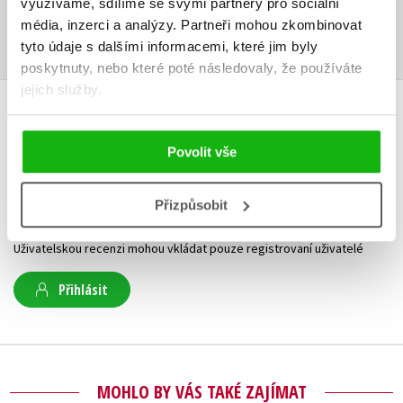
využíváme, sdílíme se svými partnery pro sociální
Obsah.pdf
Ukázka.pdf
PDF
PDF
média, inzerci a analýzy.
Partneři mohou zkombinovat
tyto údaje s dalšími informacemi, které jim byly
poskytnuty, nebo které poté následovaly, že používáte
jejich služby.
HODNOCENÍ ČTENÁŘŮ
Povolit vše
V současné době nejsou vytvořena žádná uživatelská hodnocení.
Přizpůsobit
Vaše hodnocení
Uživatelskou recenzi mohou vkládat pouze registrovaní uživatelé
Přihlásit
MOHLO BY VÁS TAKÉ ZAJÍMAT