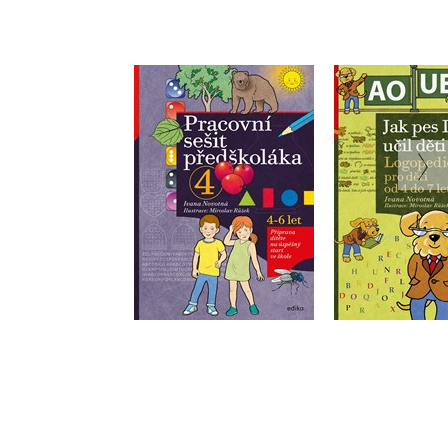
Pracovní sešit
Jak pes Log
předškoláka 4
děti ml
Ivana Novotná
Ivana No
Do košíku
Do košík
159 Kč
183 Kč
199 Kč
2