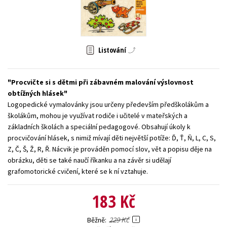
Young adult (SK)
Zahraniční literatura
Zdraví a životní styl
Všechny tituly
Listování
Procvičte si s dětmi při zábavném malování výslovnost
obtížných hlásek
Logopedické vymalovánky jsou určeny především předškolákům a
školákům, mohou je využívat rodiče i učitelé v mateřských a
základních školách a speciální pedagogové. Obsahují úkoly k
procvičování hlásek, s nimiž mívají děti největší potíže: Ď, Ť, Ň, L, C, S,
Z, Č, Š, Ž, R, Ř. Nácvik je prováděn pomocí slov, vět a popisu děje na
obrázku, děti se také naučí říkanku a na závěr si udělají
grafomotorické cvičení, které se k ní vztahuje.
183 Kč
229 Kč
Běžně