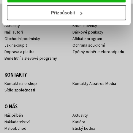
Přizpůsobit
E-SHOP
Aktuality
Knižní novinky
Naši autoři
Dárkové poukazy
Obchodní podmínky
Affiliate program
Jak nakoupit
Ochrana soukromí
Doprava a platba
Zpětný odběr elektroodpadu
Benefitní a slevové programy
KONTAKTY
Kontakt na e-shop
Kontakty Albatros Media
Sídlo společnosti
O NÁS
Náš příběh
Aktuality
Nakladatelství
Kariéra
Maloobchod
Etický kodex