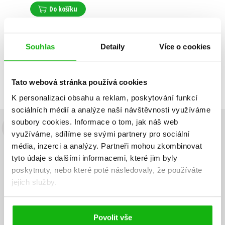
Do košíku
Souhlas
Detaily
Více o cookies
Zobrazuji 1 až 1 z celkem 1 záznamů
Zobraz záznamů
Předchozí
1
Další
Tato webová stránka používá cookies
K personalizaci obsahu a reklam, poskytování funkcí
sociálních médií a analýze naší návštěvnosti využíváme
soubory cookies.
Informace o tom, jak náš web
Budete to vědět jako první!
využíváme, sdílíme se svými partnery pro sociální
média, inzerci a analýzy.
Partneři mohou zkombinovat
Zajímá Vás, jaký knižní hit právě vychází, na jaké zboží je výhodná
tyto údaje s dalšími informacemi, které jim byly
sleva, jaká běží soutěž o ceny? Přihlášením k odběru našich e-
poskytnuty, nebo které poté následovaly, že používáte
mailových novinek
souhlasíte se zpracováním osobních údajů
.
jejich služby.
Vaše e-
Vaše e-
Přihlásit se
mailová
mailová
Vaše e-mailová adresa
adresa
adresa
Povolit vše