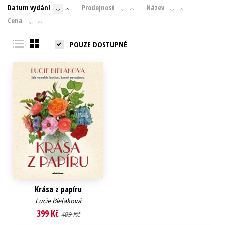
Datum vydání
Prodejnost
Název
Young adult (SK)
Zahraniční literatura
Zdraví a životní styl
Cena
Všechny tituly
POUZE DOSTUPNÉ
Krása z papíru
Lucie Bielaková
399 Kč
499 Kč