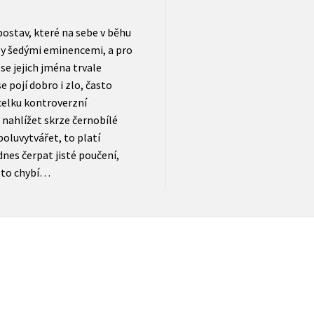
postav, které na sebe v běhu
aly šedými eminencemi, a pro
se jejich jména trvale
e pojí dobro i zlo, často
celku kontroverzní
e nahlížet skrze černobílé
poluvytvářet, to platí
nes čerpat jisté poučení,
asto chybí…