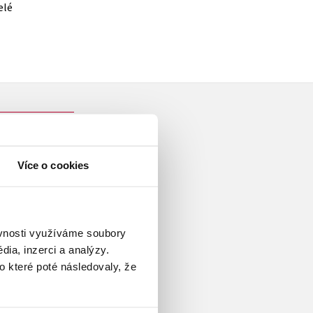
elé
Více o cookies
ista a spisovatel. Vystudoval
vadesátých letech minulého
ěvnosti využíváme soubory
archeoastronautické asociace,
ia, inzerci a analýzy.
utiky, ufologie,
o které poté následovaly, že
ických otazníků a záhad. Od
 autorem více než třiceti