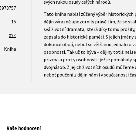
svých rukou osudy celých národů.
5973757
Tato kniha nabízí zúžený výběr historických 
15
dějin výrazně upozornily právě tím, že se st
svá životní dramata, která díky tomu prožily, 
XYZ
zapsala do historické paměti. S jejich jmény s
dokonce obojí, neboť se většinou jednalo o v
Kniha
osobnosti. Tak už to bývá – dějiny totiž nelz
prizma a pro ty osobnosti, jež je pomáhaly s
dvojnásob. Z jejich životních osudů můžeme d
neboť poučení z dějin nám i v současnosti č
Vaše hodnocení