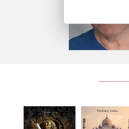
Relikviář svatého
Historické monumen
Maura
Vladimír Liška
Vladimír Liška