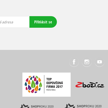
Přihlásit se
á adresa