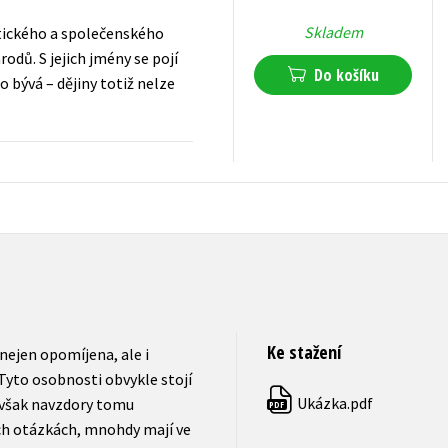
Skladem
itického a společenského
dů. S jejich jmény se pojí
Do košíku
o bývá – dějiny totiž nelze
199
Kč
s DPH
Ke stažení
 nejen opomíjena, ale i
 Tyto osobnosti obvykle stojí
Ukázka.pdf
avšak navzdory tomu
PDF
ch otázkách, mnohdy mají ve