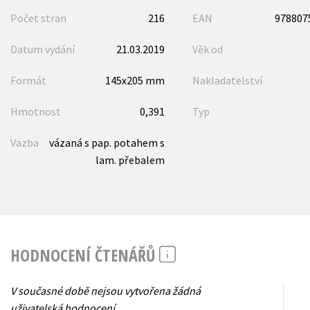
Počet stran
216
EAN
978807
Datum vydání
21.03.2019
Věk od
Formát
145x205 mm
Nakladatelství
Hmotnost
0,391
Typ
Vazba
vázaná s pap. potahem s
lam. přebalem
HODNOCENÍ ČTENÁŘŮ
V současné době nejsou vytvořena žádná
uživatelská hodnocení.