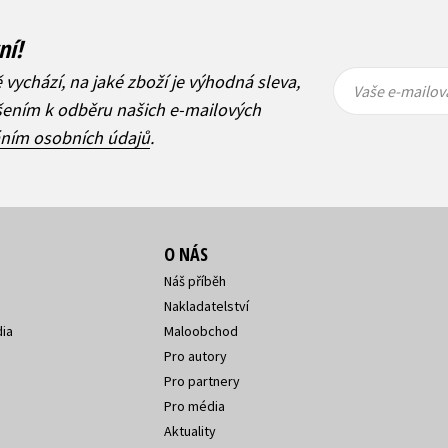
ní!
Vaše e-
Vaše e-
ě vychází, na jaké zboží je výhodná sleva,
mailová
mailová
Vaše e-mailov
adresa
adresa
ášením k odběru našich e-mailových
áním osobních údajů
.
O NÁS
Náš příběh
Nakladatelství
ia
Maloobchod
Pro autory
Pro partnery
Pro média
Aktuality