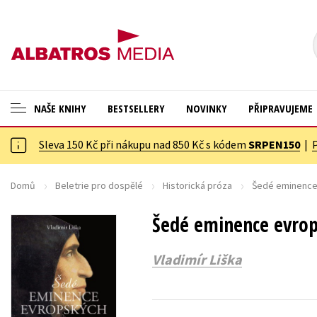
NAŠE KNIHY
BESTSELLERY
NOVINKY
PŘIPRAVUJEME
Sleva 150 Kč při nákupu nad 850 Kč s kódem
SRPEN150
|
ANGLICKÉ KNIHY -20 %
Cestování
VÝPRODEJ -70 %
Dárkové publikace
Domů
Beletrie pro dospělé
Historická próza
Šedé eminence
KNIHY S DÁRKEM
Dárkové zboží
Šedé eminence evrop
ASTERIX S DÁRKEM
Digitální fotografie
Vladimír Liška
🎁DÁRKOVÉ PUBLIKACE
Esoterika a duchovní svět
✉️ DÁRKOVÉ POUKAZY
Historie a military
Hobby