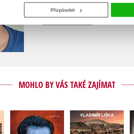
Přizpůsobit
Zobrazit profil autora
MOHLO BY VÁS TAKÉ ZAJÍMAT
Kdo otevřel bránu
ty
Jan Palach
pekel?
Vladimír Liška