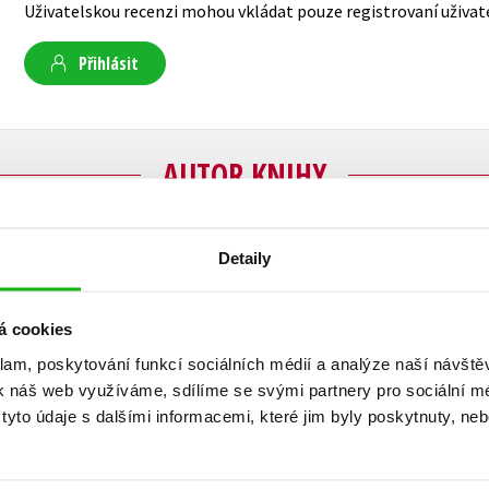
Uživatelskou recenzi mohou vkládat pouze registrovaní uživat
Přihlásit
AUTOR KNIHY
Detaily
Vladimír Liška
Vladimír Liška je přední český záhadolog, public
á cookies
Pedagogickou fakultu Univerzity Karlovy. V de
klam, poskytování funkcí sociálních médií a analýze naší návšt
století patřil k zakladatelům Československé 
k náš web využíváme, sdílíme se svými partnery pro sociální méd
která se zaměřovala na propagaci paleoastrona
yto údaje s dalšími informacemi, které jim byly poskytnuty, neb
parapsychologie, psychotroniky a řešení histor
roku 2001 se plně věnuje publicistické dráze. Je
knížek.