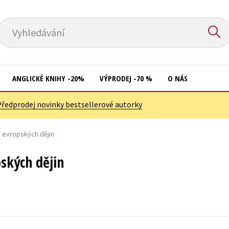
Vyhledávání
ANGLICKÉ KNIHY -20%
VÝPRODEJ -70 %
O NÁS
Předprodej novinky bestsellerové autorky
Přírodní vědy
Křížovky
Společnost, politika
 evropských dějin
Kuchařky
Technika a věda
New Adult
ských dějin
Učebnice
Ostatní
Umění a kultura
Počítače
Výchova a pedagogika
Poezie
Young adult