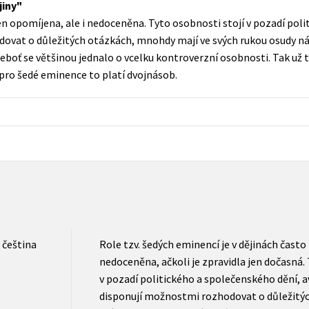
jiny
Populárně - naučná pro dospělé
en opomíjena, ale i nedoceněna. Tyto osobnosti stojí v pozadí pol
Young adult (SK)
Populárně - naučné pro děti
ovat o důležitých otázkách, mnohdy mají ve svých rukou osudy náro
Zahraniční literatura
neboť se většinou jednalo o vcelku kontroverzní osobnosti. Tak už t
Předškoláci
 pro šedé eminence to platí dvojnásob.
Zdraví a životní styl
Příroda a zahrada
šechny tituly
čeština
Role tzv. šedých eminencí je v dějinách často
nedoceněna, ačkoli je zpravidla jen dočasná.
v pozadí politického a společenského dění, 
disponují možnostmi rozhodovat o důležitý