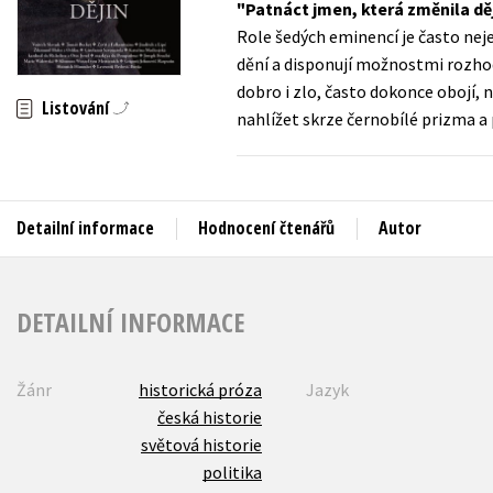
Patnáct jmen, která změnila dě
Auto - moto
Role šedých eminencí je často nej
Jazyky
Beletrie pro děti
dění a disponují možnostmi rozhod
Kalendáře
dobro i zlo, často dokonce obojí, 
Beletrie pro dospělé
Listování
nahlížet skrze černobílé prizma a
Kariéra a osobní rozvoj
Byznys a ekonomie
Komiks
Detailní informace
Hodnocení čtenářů
Autor
V
DETAILNÍ INFORMACE
Žánr
historická próza
Jazyk
česká historie
světová historie
politika