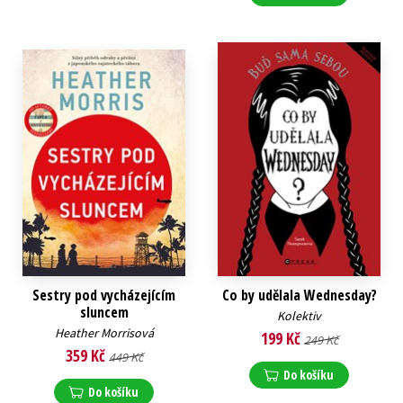
Sestry pod vycházejícím
Co by udělala Wednesday?
sluncem
Kolektiv
Heather Morrisová
199 Kč
249 Kč
359 Kč
449 Kč
Do košíku
Do košíku