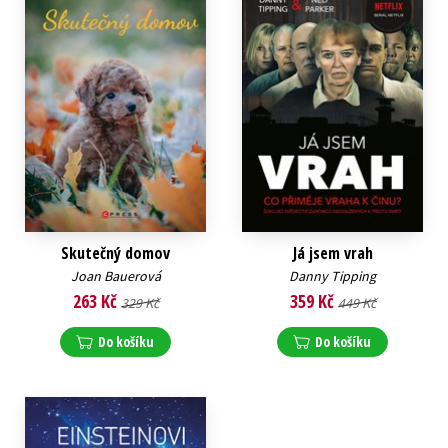
Skutečný domov
Já jsem vrah
Joan Bauerová
Danny Tipping
263 Kč
359 Kč
329 Kč
449 Kč
Do košíku
Do košíku