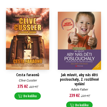
Cesta faraonů
Jak mluvit, aby nás děti
poslouchaly, 2. rozšířené
Clive Cussler
vydání
375 Kč
469 Kč
Adele Faber
239 Kč
Do košíku
299 Kč
Do košíku