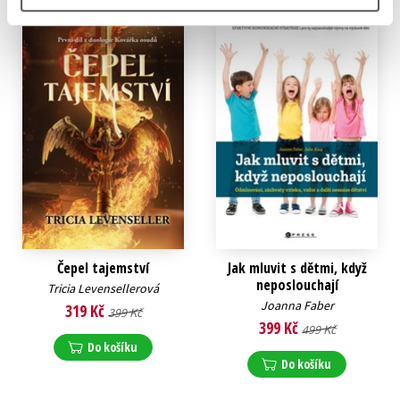
Čepel tajemství
Jak mluvit s dětmi, když
neposlouchají
Tricia Levensellerová
Joanna Faber
319 Kč
399 Kč
399 Kč
499 Kč
Do košíku
Do košíku