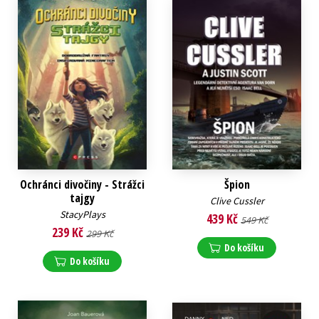
Ochránci divočiny - Strážci
Špion
tajgy
Clive Cussler
StacyPlays
439 Kč
549 Kč
239 Kč
299 Kč
Do košíku
Do košíku