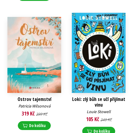
Ostrov tajemství
Loki: zlý bůh se učí přijímat
vinu
Patricia Wilsonová
Louie Stowell
319 Kč
399 Kč
105 Kč
349 Kč
Do košíku
Do košíku