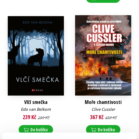
Vlčí smečka
Moře chamtivosti
Edo van Belkom
Clive Cussler
239 Kč
367 Kč
299 Kč
459 Kč
Do košíku
Do košíku