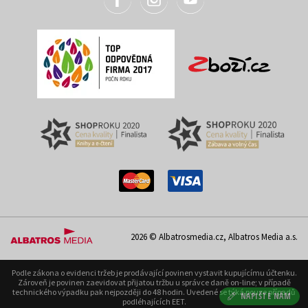
2026 © Albatrosmedia.cz, Albatros Media a.s.
Podle zákona o evidenci tržeb je prodávající povinen vystavit kupujícímu účtenku.
Zároveň je povinen zaevidovat přijatou tržbu u správce daně on-line; v případě
technického výpadku pak nejpozději do 48 hodin. Uvedené se týká pouze případů
NAPIŠTE NÁM
podléhajících EET.