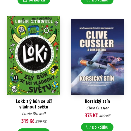
Loki: zlý bůh se učí
Korsický stín
vládnout světu
Clive Cussler
Louie Stowell
375 Kč
469 Kč
319 Kč
399 Kč
Do košíku