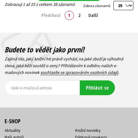
Zobrazuji 1 až 25 z celkem 38 záznamů
Zobraz záznamů
Předchozí
1
2
Další
Budete to vědět jako první!
Zajímá Vás, jaký knižní hit právě vychází, na jaké zboží je výhodná
sleva, jaká běží soutěž o ceny? Přihlášením k odběru našich e-
mailových novinek
souhlasíte se zpracováním osobních údajů
.
Vaše e-
Vaše e-
Přihlásit se
mailová
mailová
Vaše e-mailová adresa
adresa
adresa
E-SHOP
Aktuality
Knižní novinky
Naši autoři
Dárkové poukazy