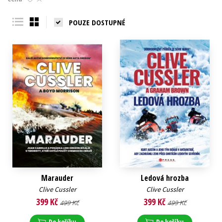
Young adult (SK)
Zahraniční literatura
Zdraví a životní styl
POUZE DOSTUPNÉ
Všechny tituly
Marauder
Ledová hrozba
Clive Cussler
Clive Cussler
399 Kč
399 Kč
499 Kč
499 Kč
Do košíku
Do košíku