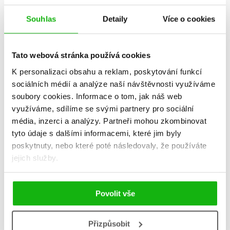
Souhlas
Detaily
Více o cookies
Tato webová stránka používá cookies
K personalizaci obsahu a reklam, poskytování funkcí
sociálních médií a analýze naší návštěvnosti využíváme
soubory cookies.
Informace o tom, jak náš web
využíváme, sdílíme se svými partnery pro sociální
média, inzerci a analýzy.
Partneři mohou zkombinovat
tyto údaje s dalšími informacemi, které jim byly
poskytnuty, nebo které poté následovaly, že používáte
Loki: zlý bůh se snaží
Ochránci divočiny – Útěk
jejich služby.
polepšit
do mesy
Louie Stowell
StacyPlays
90 Kč
239 Kč
299 Kč
299 Kč
Povolit vše
Do košíku
Do košíku
Přizpůsobit