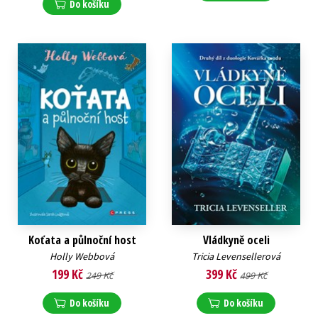
Do košíku
Koťata a půlnoční host
Vládkyně oceli
Holly Webbová
Tricia Levensellerová
199 Kč
399 Kč
249 Kč
499 Kč
Do košíku
Do košíku