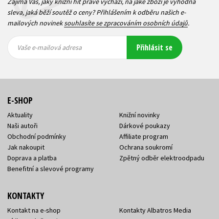
Zajímá Vás, jaký knižní hit právě vychází, na jaké zboží je výhodná
sleva, jaká běží soutěž o ceny? Přihlášením k odběru našich e-
mailových novinek
souhlasíte se zpracováním osobních údajů
.
Vaše e-
Vaše e-
Přihlásit se
mailová
mailová
Vaše e-mailová adresa
adresa
adresa
E-SHOP
Aktuality
Knižní novinky
Naši autoři
Dárkové poukazy
Obchodní podmínky
Affiliate program
Jak nakoupit
Ochrana soukromí
Doprava a platba
Zpětný odběr elektroodpadu
Benefitní a slevové programy
KONTAKTY
Kontakt na e-shop
Kontakty Albatros Media