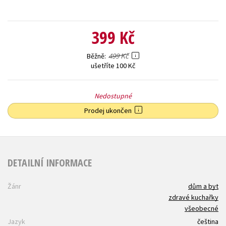
399 Kč
499 Kč
Běžně
ušetříte 100 Kč
Nedostupné
Prodej ukončen
DETAILNÍ INFORMACE
Žánr
dům a byt
zdravé kuchařky
všeobecné
Jazyk
čeština