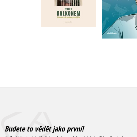
Do košíku
Do košík
319 Kč
399 Kč
279 Kč
3
Budete to vědět jako první!