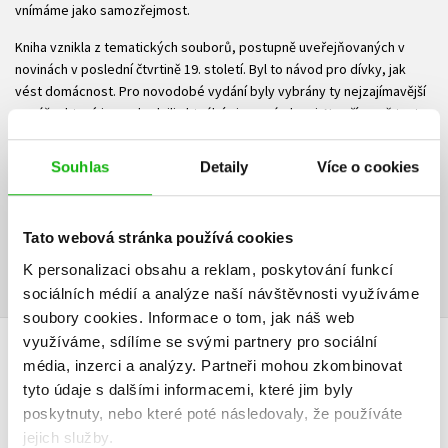
vnímáme jako samozřejmost.
Kniha vznikla z tematických souborů, postupně uveřejňovaných v
novinách v poslední čtvrtině 19. století. Byl to návod pro dívky, jak
vést domácnost. Pro novodobé vydání byly vybrány ty nejzajímavější
pasáže, které jsme doplnili aktuálními poznámkami. Na přípravě textu
se podílela také paní Nina Provaan Smetanová, zakladatelka Muzea
gastronomie.
Souhlas
Detaily
Více o cookies
Ke stažení
Tato webová stránka používá cookies
Ukázka.pdf
PDF
K personalizaci obsahu a reklam, poskytování funkcí
sociálních médií a analýze naší návštěvnosti využíváme
soubory cookies.
Informace o tom, jak náš web
využíváme, sdílíme se svými partnery pro sociální
HODNOCENÍ ČTENÁŘŮ
média, inzerci a analýzy.
Partneři mohou zkombinovat
tyto údaje s dalšími informacemi, které jim byly
poskytnuty, nebo které poté následovaly, že používáte
V současné době nejsou vytvořena žádná uživatelská hodnocení.
jejich služby.