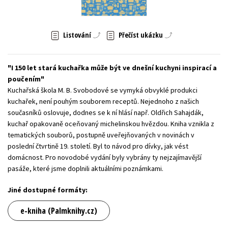
Young adult (SK)
Zahraniční literatura
Zdraví a životní styl
Listování
Přečíst ukázku
Všechny tituly
I 150 let stará kuchařka může být ve dnešní kuchyni inspirací a
poučením
Kuchařská škola M. B. Svobodové se vymyká obvyklé produkci
kuchařek, není pouhým souborem receptů. Nejednoho z našich
současníků oslovuje, dodnes se k ní hlásí např. Oldřich Sahajdák,
kuchař opakovaně oceňovaný michelinskou hvězdou. Kniha vznikla z
tematických souborů, postupně uveřejňovaných v novinách v
poslední čtvrtině 19. století. Byl to návod pro dívky, jak vést
domácnost. Pro novodobé vydání byly vybrány ty nejzajímavější
pasáže, které jsme doplnili aktuálními poznámkami.
Jiné dostupné formáty:
e-kniha (Palmknihy.cz)