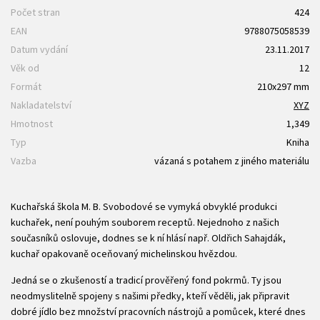
Počet stran
424
EAN
9788075058539
Datum vydání
23.11.2017
Věk od
12
Formát
210x297 mm
Nakladatelství
XYZ
Hmotnost
1,349
Typ
Kniha
Vazba
vázaná s potahem z jiného materiálu
Kuchařská škola M. B. Svobodové se vymyká obvyklé produkci
kuchařek, není pouhým souborem receptů. Nejednoho z našich
současníků oslovuje, dodnes se k ní hlásí např. Oldřich Sahajdák,
kuchař opakovaně oceňovaný michelinskou hvězdou.
Jedná se o zkušeností a tradicí prověřený fond pokrmů. Ty jsou
neodmyslitelně spojeny s našimi předky, kteří věděli, jak připravit
dobré jídlo bez množství pracovních nástrojů a pomůcek, které dnes