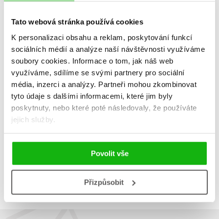
Tato webová stránka používá cookies
K personalizaci obsahu a reklam, poskytování funkcí
sociálních médií a analýze naší návštěvnosti využíváme
Sapíkův svět
soubory cookies.
Informace o tom, jak náš web
Martin Jaroš
,
využíváme, sdílíme se svými partnery pro sociální
Jaroslav Sapík
média, inzerci a analýzy.
Partneři mohou zkombinovat
399 Kč
499 Kč
tyto údaje s dalšími informacemi, které jim byly
poskytnuty, nebo které poté následovaly, že používáte
Do košíku
jejich služby.
Povolit vše
Zobrazuji 1 až 1 z celkem 1 záznamů
Zobraz záznamů
Předchozí
1
Další
Přizpůsobit