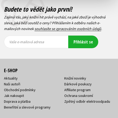
Budete to vědět jako první!
Zajímá Vás, jaký knižní hit právě vychází, na jaké zboží je výhodná
sleva, jaká běží soutěž o ceny? Přihlášením k odběru našich e-
mailových novinek
souhlasíte se zpracováním osobních údajů
.
Vaše e-
Vaše e-
Přihlásit se
mailová
mailová
Vaše e-mailová adresa
adresa
adresa
E-SHOP
Aktuality
Knižní novinky
Naši autoři
Dárkové poukazy
Obchodní podmínky
Affiliate program
Jak nakoupit
Ochrana soukromí
Doprava a platba
Zpětný odběr elektroodpadu
Benefitní a slevové programy