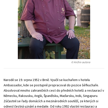
Young adult (SK)
Zahraniční literatura
Zdraví a životní styl
Všechny tituly
© Archiv autora
Narodil se 19. srpna 1952 v Brně. Vyučil se kuchařem v hotelu
Ambassador, kde se postupně propracoval do pozice šéfkuchaře.
Absolvoval mnoho zahraničních cest do předních hotelů a restaurací v
Německu, Rakousku, Anglii, Španělsku, Maďarsku, Indii, Singapuru.
Zúčastnil se řady domácích a mezinárodních soutěží, ze kterých si
odnesl čestná uznání a medaile. Od roku 1992 vlastní restauraci a