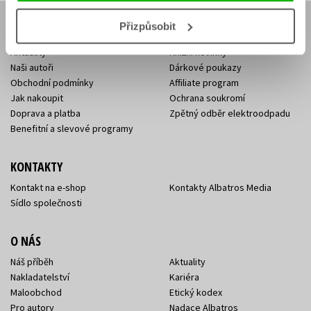
Přizpůsobit
E-SHOP
Aktuality
Knižní novinky
Naši autoři
Dárkové poukazy
Obchodní podmínky
Affiliate program
Jak nakoupit
Ochrana soukromí
Doprava a platba
Zpětný odběr elektroodpadu
Benefitní a slevové programy
KONTAKTY
Kontakt na e-shop
Kontakty Albatros Media
Sídlo společnosti
O NÁS
Náš příběh
Aktuality
Nakladatelství
Kariéra
Maloobchod
Etický kodex
Pro autory
Nadace Albatros