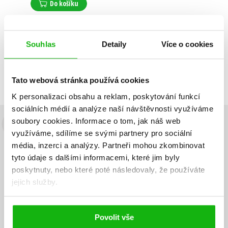
Nela Steffková
,
Do košíku
Klára Karlíková
,
Lucie Hubíková
,
Alena Přichystalová
,
Soňa Kusová
,
Veronika Králíková
,
Souhlas
Detaily
Více o cookies
Kateřina Jašková
,
Zobrazuji 1 až 1 z celkem 1 záznamů
Romana Böhmová
,
Zobraz záznamů
Václav Šumpich
Předchozí
1
Další
Tato webová stránka používá cookies
K personalizaci obsahu a reklam, poskytování funkcí
sociálních médií a analýze naší návštěvnosti využíváme
soubory cookies.
Informace o tom, jak náš web
Budete to vědět jako první!
využíváme, sdílíme se svými partnery pro sociální
média, inzerci a analýzy.
Partneři mohou zkombinovat
Zajímá Vás, jaký knižní hit právě vychází, na jaké zboží je výhodná
tyto údaje s dalšími informacemi, které jim byly
sleva, jaká běží soutěž o ceny? Přihlášením k odběru našich e-
poskytnuty, nebo které poté následovaly, že používáte
mailových novinek
souhlasíte se zpracováním osobních údajů
.
jejich služby.
Vaše e-
Vaše e-
Přihlásit se
mailová
mailová
Vaše e-mailová adresa
adresa
adresa
Povolit vše