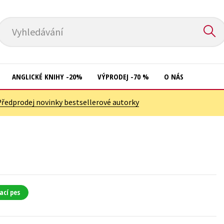
Vyhledávání
ANGLICKÉ KNIHY -20%
VÝPRODEJ -70 %
O NÁS
Předprodej novinky bestsellerové autorky
Přírodní vědy
Křížovky
Společnost, politika
Kuchařky
Technika a věda
New Adult
Učebnice
Ostatní
Umění a kultura
Počítače
ací pes
Výchova a pedagogika
Poezie
Young adult