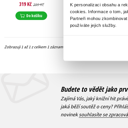
Lucie Baštová
,
319 Kč
399 Kč
K personalizaci obsahu a re
Monika Menky
,
Kristina Lund
,
cookies.
Informace o tom, ja
Barbora Gorecká
,
Do košíku
Partneři mohou zkombinovat t
Monika Chmelařová
,
Michaela Hronová
,
používáte jejich služby.
Marcela Černohorská
,
Jana Vašáková
,
Tereza Veselá
,
Lucie Velíšková
,
at home Jane
,
Iva Baltaretu
,
Zobrazuji 1 až 1 z celkem 1 záznamů
Kateřina Humlová
Předchozí
Budete to vědět jako prv
Zajímá Vás, jaký knižní hit práv
jaká běží soutěž o ceny? Přihl
novinek
souhlasíte se zpracov