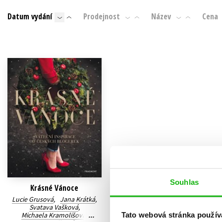
Auto - moto
Datum vydání
Prodejnost
Název
Cena
Jazyky
Beletrie pro děti
Kalendáře
Beletrie pro dospělé
Kariéra a osobní rozvoj
Byznys a ekonomie
Komiks
V
Souhlas
Krásné Vánoce
Lucie Grusová
,
Jana Krátká
,
Svatava Vašková
,
Tato webová stránka použív
Michaela Kramolišová
,