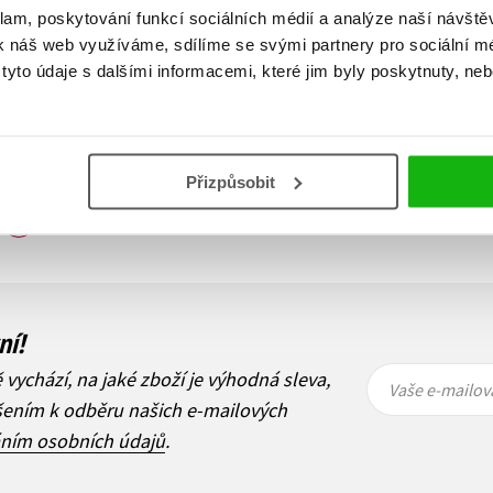
klam, poskytování funkcí sociálních médií a analýze naší návšt
k náš web využíváme, sdílíme se svými partnery pro sociální méd
yto údaje s dalšími informacemi, které jim byly poskytnuty, neb
Přizpůsobit
Zobraz záznamů
1
Další
ní!
Vaše e-
Vaše e-
ě vychází, na jaké zboží je výhodná sleva,
mailová
mailová
Vaše e-mailov
adresa
adresa
ášením k odběru našich e-mailových
áním osobních údajů
.