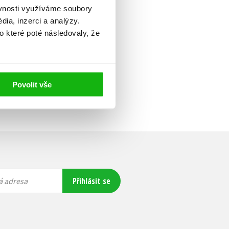
ěvnosti využíváme soubory
ia, inzerci a analýzy.
o které poté následovaly, že
Povolit vše
Přihlásit se
á adresa