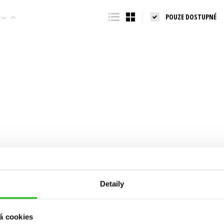
Populárně - naučná pro dospělé
POUZE DOSTUPNÉ
Young adult (SK)
Populárně - naučné pro děti
Zahraniční literatura
Předškoláci
Zdraví a životní styl
Příroda a zahrada
šechny tituly
Detaily
á cookies