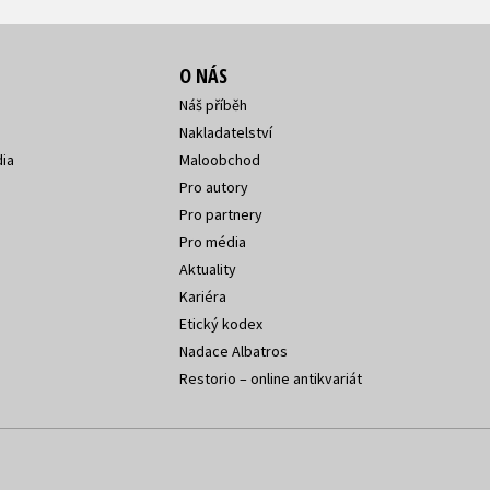
O NÁS
Náš příběh
Nakladatelství
ia
Maloobchod
Pro autory
Pro partnery
Pro média
Aktuality
Kariéra
Etický kodex
Nadace Albatros
Restorio – online antikvariát