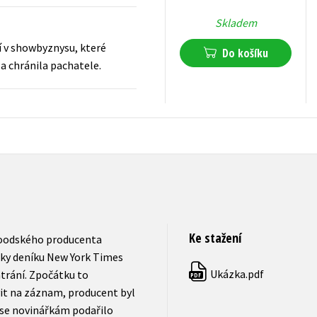
Skladem
ní v showbyznysu, které
Do košíku
a chránila pachatele.
159
Kč
s DPH
Ke stažení
woodského producenta
rky deníku New York Times
Ukázka.pdf
trání. Zpočátku to
PDF
it na záznam, producent byl
se novinářkám podařilo