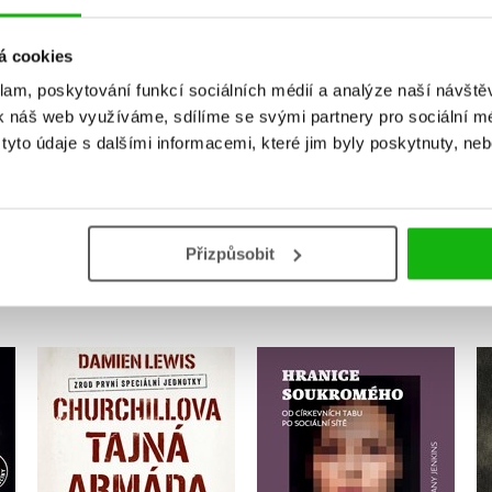
Vaše hodnocení
á cookies
Uživatelskou recenzi mohou vkládat pouze registrovaní uživat
klam, poskytování funkcí sociálních médií a analýze naší návšt
Přihlásit
k náš web využíváme, sdílíme se svými partnery pro sociální méd
yto údaje s dalšími informacemi, které jim byly poskytnuty, neb
MOHLO BY VÁS TAKÉ ZAJÍMAT
Přizpůsobit
Churchillova tajná
Hranice soukromého
armáda
Tiffany Jenkins
Damien Lewis