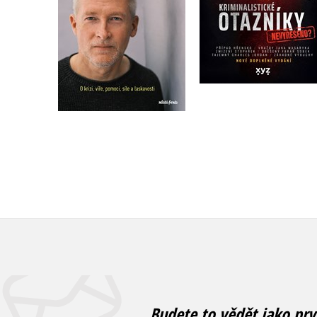
Do košíku
Do košíku
319 Kč
279 Kč
399 Kč
349 Kč
Budete to vědět jako prv