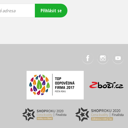
Přihlásit se
á adresa