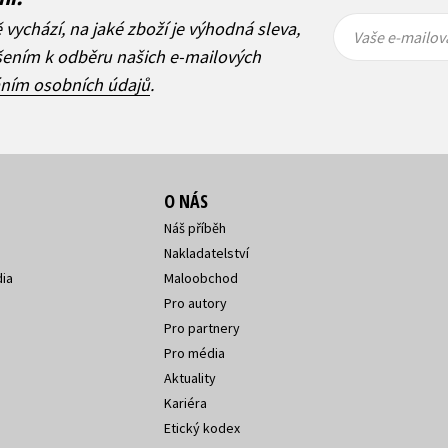
Vaše e-
Vaše e-
ě vychází, na jaké zboží je výhodná sleva,
mailová
mailová
Vaše e-mailov
adresa
adresa
ášením k odběru našich e-mailových
áním osobních údajů
.
O NÁS
Náš příběh
Nakladatelství
ia
Maloobchod
Pro autory
Pro partnery
Pro média
Aktuality
Kariéra
Etický kodex