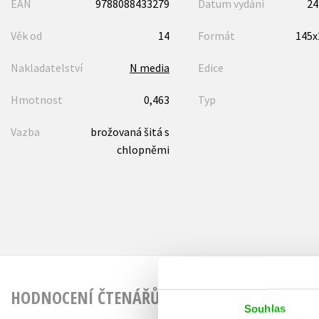
EAN
9788088433279
Datum vydání
24
Věk od
14
Formát
145
Nakladatelství
N media
Edice
Hmotnost
0,463
Typ
Vazba
brožovaná šitá s
chlopněmi
HODNOCENÍ ČTENÁŘŮ
Souhlas