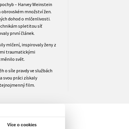
pochyb – Harvey Weinstein
na obrovském množství žen.
ných dohod o mlčenlivosti.
chnikám spletitou síť
ovaly první článek.
ily mlčení, inspirovaly ženy z
ními traumatickými
měnilo svět.
ěh o síle pravdy ve službách
a svou práci získaly
stejnojmenný film.
Více o cookies