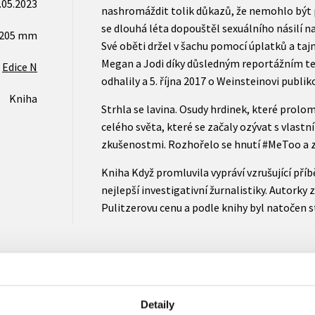
.05.2023
nashromáždit tolik důkazů, že nemohlo být 
se dlouhá léta dopouštěl sexuálního násilí 
x205 mm
Své oběti držel v šachu pomocí úplatků a taj
Megan a Jodi díky důsledným reportážním te
Edice N
odhalily a 5. října 2017 o Weinsteinovi publik
Kniha
Strhla se lavina. Osudy hrdinek, které prolom
celého světa, které se začaly ozývat s vlast
zkušenostmi. Rozhořelo se hnutí #MeToo a z
Kniha Když promluvila vypráví vzrušující příb
nejlepší investigativní žurnalistiky. Autorky z
Pulitzerovu cenu a podle knihy byl natočen 
Detaily