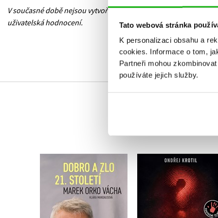
V současné době nejsou vytvořena žádná
uživatelská hodnocení.
Tato webová stránka použív
K personalizaci obsahu a re
cookies.
Informace o tom, ja
Partneři mohou zkombinovat t
používáte jejich služby.
Kriminalistické
Dobro a zlo 21. století
otazníky
,
Klára Mandausová
Marek Vácha
Ondřej Krotil