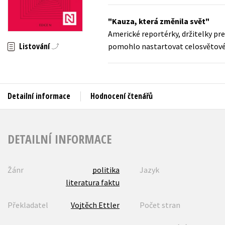
Auto - moto
Jazyky
Kauza, která změnila svět
Beletrie pro děti
Americké reportérky, držitelky pre
Kalendáře
Beletrie pro dospělé
Listování
pomohlo nastartovat celosvětové h
Kariéra a osobní rozvoj
Byznys a ekonomie
Komiks
Detailní informace
Hodnocení čtenářů
V
DETAILNÍ INFORMACE
Žánr
politika
Jazyk
literatura faktu
Překladatel
Vojtěch Ettler
Počet stran