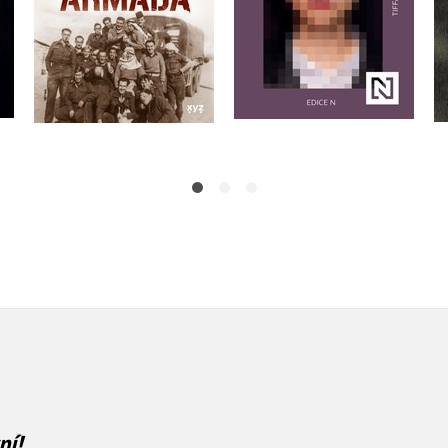
Do košíku
Do košíku
359 Kč
449 Kč
375 Kč
469 Kč
ní!