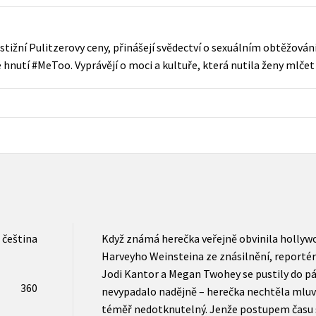
Populárně - naučná pro dospělé
Young adult (SK)
Populárně - naučné pro děti
stižní Pulitzerovy ceny, přinášejí svědectví o sexuálním obtěžová
Zahraniční literatura
Předškoláci
nutí #MeToo. Vyprávějí o moci a kultuře, která nutila ženy mlčet 
Zdraví a životní styl
Příroda a zahrada
šechny tituly
čeština
Když známá herečka veřejně obvinila holly
Harveyho Weinsteina ze znásilnění, reporté
Jodi Kantor a Megan Twohey se pustily do pá
360
nevypadalo nadějně – herečka nechtěla mluv
téměř nedotknutelný. Jenže postupem času 