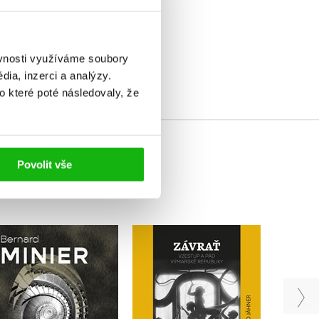
elé
ěvnosti využíváme soubory
ia, inzerci a analýzy.
o které poté následovaly, že
Povolit vše
Závrať
Oko
O
Harald Jähner
Bernard Minier