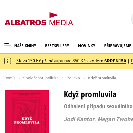
NAŠE KNIHY
BESTSELLERY
NOVINKY
PŘIPRAVUJEME
Sleva 150 Kč při nákupu nad 850 Kč s kódem
SRPEN150
|
ANGLICKÉ KNIHY -20 %
Cestování
NOVÝ VÝPRODEJ -70 %
Dárkové publikace
Domů
Společnost, politika
Politika
Když promluvila
KNIHY S DÁRKEM
Dárkové zboží
Když promluvila
ASTERIX S DÁRKEM
Digitální fotografie
Odhalení případu sexuálního
🎁DÁRKOVÉ PUBLIKACE
Esoterika a duchovní svět
,
Jodi Kantor
Megan Twoh
✉️ DÁRKOVÉ POUKAZY
Historie a military
Hobby