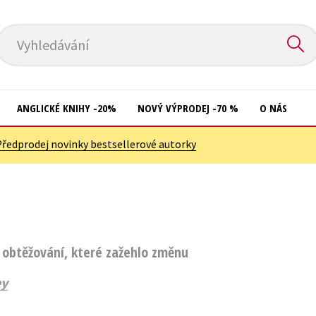
Vyhledávání
ANGLICKÉ KNIHY -20%
NOVÝ VÝPRODEJ -70 %
O NÁS
Předprodej novinky bestsellerové autorky
Přírodní vědy
Křížovky
Společnost, politika
Kuchařky
Technika a věda
New Adult
Učebnice
Ostatní
 obtěžování, které zažehlo změnu
Umění a kultura
Počítače
ey
Výchova a pedagogika
Poezie
Young adult