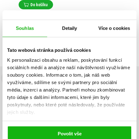
Do košíku
Souhlas
Detaily
Více o cookies
Zobrazuji 1 až 1 z celkem 1 záznamů
Zobraz záznamů
Předchozí
1
Další
Tato webová stránka používá cookies
K personalizaci obsahu a reklam, poskytování funkcí
sociálních médií a analýze naší návštěvnosti využíváme
soubory cookies.
Informace o tom, jak náš web
Budete to vědět jako první!
využíváme, sdílíme se svými partnery pro sociální
média, inzerci a analýzy.
Partneři mohou zkombinovat
Zajímá Vás, jaký knižní hit právě vychází, na jaké zboží je výhodná
tyto údaje s dalšími informacemi, které jim byly
sleva, jaká běží soutěž o ceny? Přihlášením k odběru našich e-
poskytnuty, nebo které poté následovaly, že používáte
mailových novinek
souhlasíte se zpracováním osobních údajů
.
jejich služby.
Vaše e-
Vaše e-
Přihlásit se
mailová
mailová
Vaše e-mailová adresa
adresa
adresa
Povolit vše