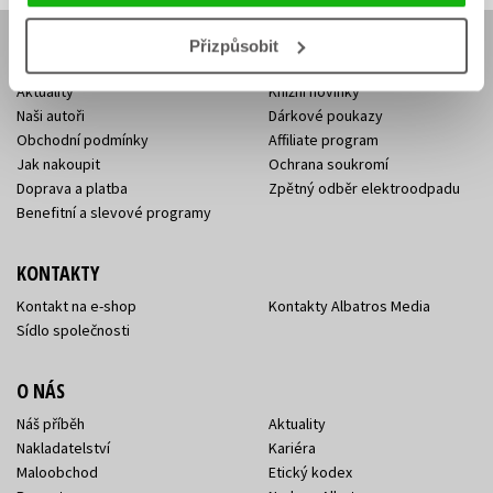
Přizpůsobit
E-SHOP
Aktuality
Knižní novinky
Naši autoři
Dárkové poukazy
Obchodní podmínky
Affiliate program
Jak nakoupit
Ochrana soukromí
Doprava a platba
Zpětný odběr elektroodpadu
Benefitní a slevové programy
KONTAKTY
Kontakt na e-shop
Kontakty Albatros Media
Sídlo společnosti
O NÁS
Náš příběh
Aktuality
Nakladatelství
Kariéra
Maloobchod
Etický kodex