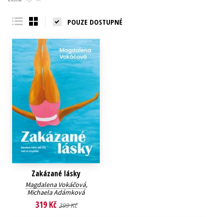
Young adult (SK)
Zahraniční literatura
Zdraví a životní styl
POUZE DOSTUPNÉ
Všechny tituly
Zakázané lásky
Magdalena Vokáčová
,
Michaela Adámková
319 Kč
399 Kč