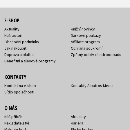
E-SHOP
Aktuality
Knižní novinky
Naši autoři
Dárkové poukazy
Obchodní podmínky
Affiliate program
Jak nakoupit
Ochrana soukromí
Doprava a platba
Zpětný odběr elektroodpadu
Benefitní a slevové programy
KONTAKTY
Kontakt na e-shop
Kontakty Albatros Media
Sídlo společnosti
O NÁS
Náš příběh
Aktuality
Nakladatelství
Kariéra
Maloobchod
Etický kodex