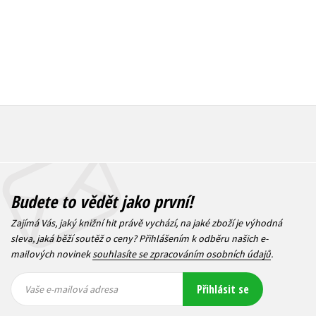
Budete to vědět jako první!
Zajímá Vás, jaký knižní hit právě vychází, na jaké zboží je výhodná
sleva, jaká běží soutěž o ceny? Přihlášením k odběru našich e-
mailových novinek
souhlasíte se zpracováním osobních údajů
.
Vaše e-
Vaše e-
Přihlásit se
mailová
mailová
Vaše e-mailová adresa
adresa
adresa