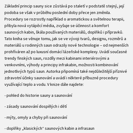
Základní princip sauny sice zůstává po staletí v podstatě stejný, její
podoba se však v průběhu poslední doby přece jen změnila.
Procedury se rozrostly například o aromatickou a světelnou terapii,
přibyla nová vytápěcí média, zvyšuje se účinnost a komfort
saunových kabin, škála používaných materiálů, doplňků i přípravků.
Tato kniha se věnuje tomu, jak se ve vývoji tvarů, designu, rozměrů a
materiálů u rodinných saun odrazily nové technologie – od nejmenších
prohříváren až po luxusní domácí lázeňské komplexy. Uvádí současné
trendy finských saun, rozdíly mezi kabinami interiérovými a
venkovními, výhody a principy infrakabin, možnosti kombinování
jednotlivých typů saun. Autorka připomíná také nejdůležitější příznivé
zdravotní účinky saunování a uvádí i některé příbuzné procedury
využívající teplo a vodu. V knize dále najdete:
- pohled do historie sauny a saunování
- zásady saunování dospělých i dětí
- mýty, omyly a chyby při saunování
- doplňky „klasických“ saunových kabin a infrasaun