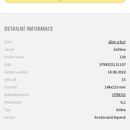
DETAILNÍ INFORMACE
Žánr
dům a byt
Jazyk
čeština
Počet stran
120
EAN
9788025131107
Datum vydání
18.08.2010
Věk od
15
Formát
148x210 mm
Nakladatelství
CPRESS
Hmotnost
0,2
Typ
Kniha
Vazba
brožovaná lepená