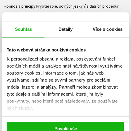
- přínos a principy kryoterapie, solných jeskyní a dalších procedur
Ke stažení
Souhlas
Detaily
Více o cookies
Obsah.pdf
Ukázka.pdf
PDF
PDF
Tato webová stránka používá cookies
K personalizaci obsahu a reklam, poskytování funkcí
sociálních médií a analýze naší návštěvnosti využíváme
HODNOCENÍ ČTENÁŘŮ
soubory cookies.
Informace o tom, jak náš web
využíváme, sdílíme se svými partnery pro sociální
V současné době nejsou vytvořena žádná uživatelská hodnocení.
média, inzerci a analýzy.
Partneři mohou zkombinovat
tyto údaje s dalšími informacemi, které jim byly
Vaše hodnocení
poskytnuty, nebo které poté následovaly, že používáte
Uživatelskou recenzi mohou vkládat pouze registrovaní uživatelé
jejich služby.
Přihlásit
Povolit vše