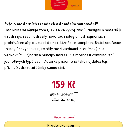
Young adult (SK)
Zahraniční literatura
Zdraví a životní styl
Všechny tituly
Vše o moderních trendech v domácím saunování
Tato kniha se věnuje tomu, jak se ve vývoji tvarů, designu a materiálů
u rodinných saun odrazily nové technologie - od nejmenších
prohříváren až po luxusní domácí lázeňské komplexy. Uvádí současné
trendy finských saun, rozdíly mezi kabinami interiérovými a
venkovními, výhody a principy infrasaun a možnosti kombinování
jednotlivých typů saun. Autorka připomene také nejdůležitější
příznivé zdravotní účinky saunování.
159 Kč
199 Kč
Běžně
ušetříte 40 Kč
Nedostupné
Prodej ukončen