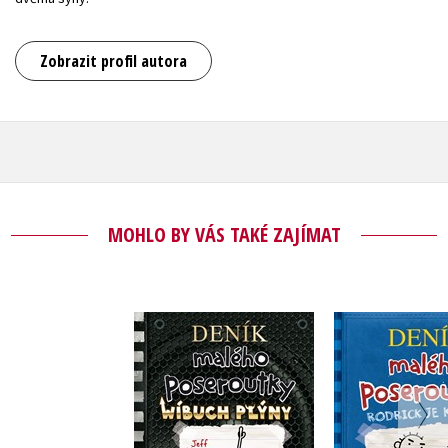
Zobrazit profil autora
MOHLO BY VÁS TAKÉ ZAJÍMAT
Deník malého
Deník m
poseroutky 17 -
poserout
Wíbuch Plýny
Rodrick j
Jeff Kinney
Jeff Ki