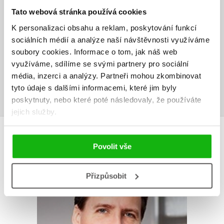
Tato webová stránka používá cookies
V současné době nejsou vytvořena žádná uživatelská hodnocení.
K personalizaci obsahu a reklam, poskytování funkcí
sociálních médií a analýze naší návštěvnosti využíváme
Vaše hodnocení
soubory cookies.
Informace o tom, jak náš web
Uživatelskou recenzi mohou vkládat pouze registrovaní uživatelé
využíváme, sdílíme se svými partnery pro sociální
média, inzerci a analýzy.
Partneři mohou zkombinovat
Přihlásit
tyto údaje s dalšími informacemi, které jim byly
poskytnuty, nebo které poté následovaly, že používáte
jejich služby.
AUTOR KNIHY
Povolit vše
Přizpůsobit