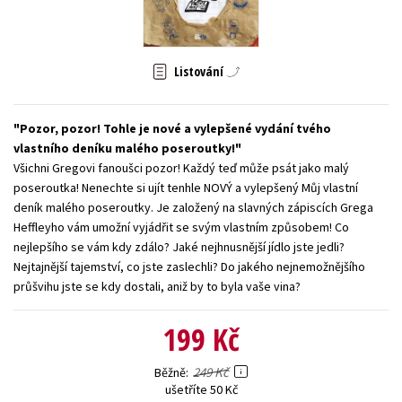
Young adult (SK)
Zahraniční literatura
Zdraví a životní styl
Všechny tituly
Listování
Pozor, pozor! Tohle je nové a vylepšené vydání tvého
vlastního deníku malého poseroutky!
Všichni Gregovi fanoušci pozor! Každý teď může psát jako malý
poseroutka! Nenechte si ujít tenhle NOVÝ a vylepšený Můj vlastní
deník malého poseroutky. Je založený na slavných zápiscích Grega
Heffleyho vám umožní vyjádřit se svým vlastním způsobem! Co
nejlepšího se vám kdy zdálo? Jaké nejhnusnější jídlo jste jedli?
Nejtajnější tajemství, co jste zaslechli? Do jakého nejnemožnějšího
průšvihu jste se kdy dostali, aniž by to byla vaše vina?
199 Kč
249 Kč
Běžně
ušetříte 50 Kč