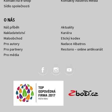
Kontakt na e-shop
Kontakty Albatros Media
Sídlo společnosti
O NÁS
Náš příběh
Aktuality
Nakladatelství
Kariéra
Maloobchod
Etický kodex
Pro autory
Nadace Albatros
Pro partnery
Restorio – online antikvariát
Pro média