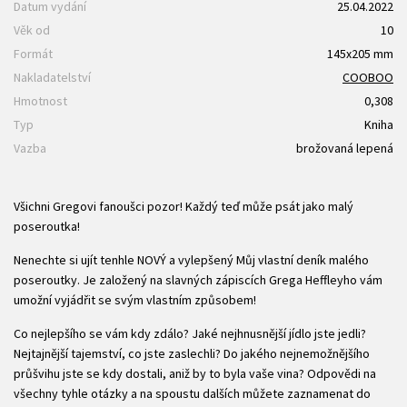
Datum vydání
25.04.2022
Věk od
10
Formát
145x205 mm
Nakladatelství
COOBOO
Hmotnost
0,308
Typ
Kniha
Vazba
brožovaná lepená
Všichni Gregovi fanoušci pozor! Každý teď může psát jako malý
poseroutka!
Nenechte si ujít tenhle NOVÝ a vylepšený Můj vlastní deník malého
poseroutky. Je založený na slavných zápiscích Grega Heffleyho vám
umožní vyjádřit se svým vlastním způsobem!
Co nejlepšího se vám kdy zdálo? Jaké nejhnusnější jídlo jste jedli?
Nejtajnější tajemství, co jste zaslechli? Do jakého nejnemožnějšího
průšvihu jste se kdy dostali, aniž by to byla vaše vina? Odpovědi na
všechny tyhle otázky a na spoustu dalších můžete zaznamenat do