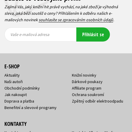
Zajímá Vás, jaký knižní hit právě vychází, na jaké zboží je výhodná
sleva, jaká běží soutěž o ceny? Přihlášením k odběru našich e-
mailových novinek
souhlasíte se zpracováním osobních údajů
.
Vaše e-
Vaše e-
Přihlásit se
mailová
mailová
Vaše e-mailová adresa
adresa
adresa
E-SHOP
Aktuality
Knižní novinky
Naši autoři
Dárkové poukazy
Obchodní podmínky
Affiliate program
Jak nakoupit
Ochrana soukromí
Doprava a platba
Zpětný odběr elektroodpadu
Benefitní a slevové programy
KONTAKTY