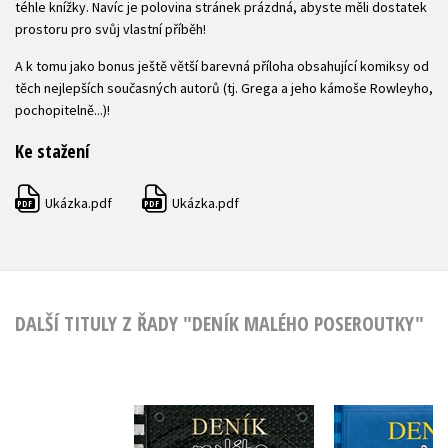
téhle knížky. Navíc je polovina stránek prázdná, abyste měli dostatek
prostoru pro svůj vlastní příběh!
A k tomu jako bonus ještě větší barevná příloha obsahující komiksy od
těch nejlepších současných autorů (tj. Grega a jeho kámoše Rowleyho,
pochopitelně...)!
Ke stažení
Ukázka.pdf
Ukázka.pdf
PDF
PDF
DALŠÍ TITULY Z ŘADY "DENÍK MALÉHO POSEROUTKY"
Deník malého
Deník m