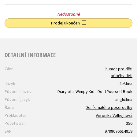
Nedostupné
Prodej ukončen
DETAILNÍ INFORMACE
Žánr
humor pro děti
příběhy dětí
Jazyk
čeština
Původní název
Diary of a Wimpy Kid - Do-It-Yourself Book
Původní jazyk
angličtina
Řada
Deník malého poseroutky
Překladatel
Veronika Volhejnová
Počet stran
256
EAN
9788076614819