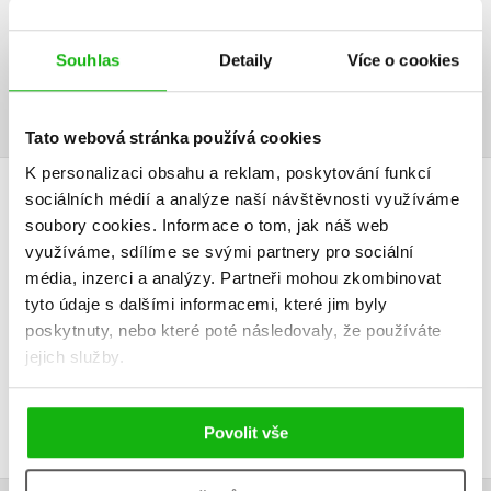
AUDIO
Souhlas
Detaily
Více o cookies
Tato webová stránka používá cookies
K personalizaci obsahu a reklam, poskytování funkcí
sociálních médií a analýze naší návštěvnosti využíváme
HODNOCENÍ ČTENÁŘŮ
soubory cookies.
Informace o tom, jak náš web
využíváme, sdílíme se svými partnery pro sociální
V současné době nejsou vytvořena žádná uživatelská hodnocení.
média, inzerci a analýzy.
Partneři mohou zkombinovat
tyto údaje s dalšími informacemi, které jim byly
Vaše hodnocení
poskytnuty, nebo které poté následovaly, že používáte
jejich služby.
Uživatelskou recenzi mohou vkládat pouze registrovaní uživatelé
Přihlásit
Povolit vše