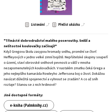
Young adult (SK)
Zahraniční literatura
Zdraví a životní styl
Všechny tituly
Listování
Přečíst ukázku
Třinácté dobrodružství malého poseroutky. Sněží a
nelítostné koulovačky začínají!
Když Gregovu školu zasypou hromady sněhu, promění se čtvrť
Heffleyových v jedno velké zimní bojiště. Nepřátelské skupiny soupeří
o území, staví obrovské sněhové pevnosti a válčí v mnoha
nezapomenutelných koulovačkách. V nastalém zmatku čeká Grega a
jeho nejlepšího kamaráda Rowleyho Jeffersona boj o život. Dokážou
navázat důležitá spojenectví a vyhnout se zradám? A co až sníh
roztaje? Stanou se z nich hrdinové?
Jiné dostupné formáty:
e-kniha (Palmknihy.cz)