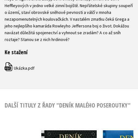
Heffleyových v jedno velké zimní bojiště. Nepřátelské skupiny soupeří
o území, staví obrovské sněhové pevnosti a válčí v mnoha
nezapomenutelných koulovačkách. V nastalém zmatku čeká Grega a
jeho nejlepšího kamaráda Rowleyho Jeffersona boj o život. Dokážou
navázat důležitá spojenectví a vyhnout se zradám? A co až sníh
roztaje? Stanou se z nich hrdinové?
Ke stažení
Ukázka.pdf
PDF
DALŠÍ TITULY Z ŘADY "DENÍK MALÉHO POSEROUTKY"