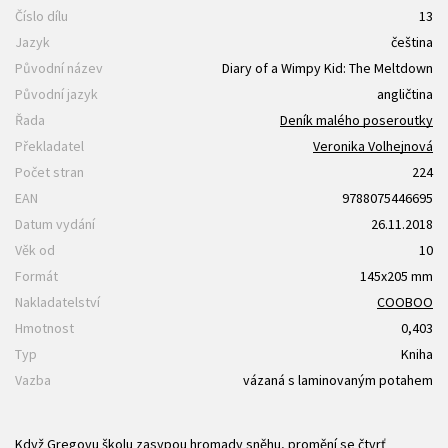
Číslo dílu
13
Jazyk
čeština
Původní název
Diary of a Wimpy Kid: The Meltdown
Původní jazyk
angličtina
Řada
Deník malého poseroutky
Překladatel
Veronika Volhejnová
Počet stran
224
EAN
9788075446695
Datum vydání
26.11.2018
Věk od
10
Formát
145x205 mm
Nakladatelství
COOBOO
Hmotnost
0,403
Typ
Kniha
Vazba
vázaná s laminovaným potahem
Když Gregovu školu zasypou hromady sněhu, promění se čtvrť