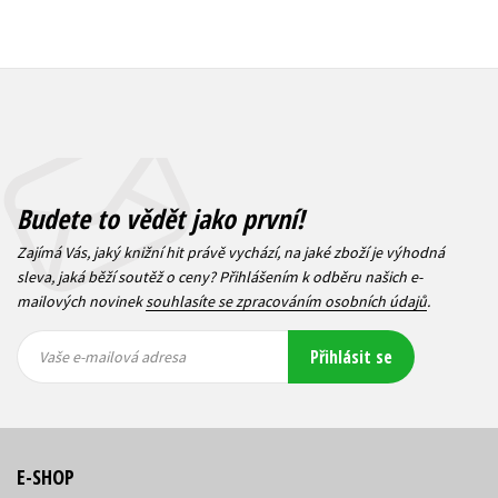
Budete to vědět jako první!
Zajímá Vás, jaký knižní hit právě vychází, na jaké zboží je výhodná
sleva, jaká běží soutěž o ceny? Přihlášením k odběru našich e-
mailových novinek
souhlasíte se zpracováním osobních údajů
.
Vaše e-
Vaše e-
Přihlásit se
mailová
mailová
Vaše e-mailová adresa
adresa
adresa
E-SHOP