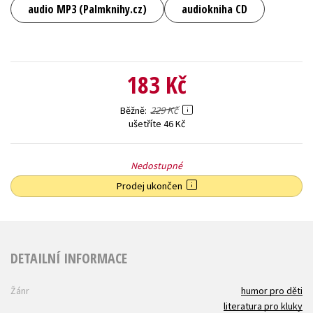
audio MP3 (Palmknihy.cz)
audiokniha CD
183 Kč
229 Kč
Běžně
ušetříte 46 Kč
Nedostupné
Prodej ukončen
DETAILNÍ INFORMACE
Žánr
humor pro děti
literatura pro kluky