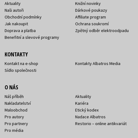
Aktuality
Knižní novinky
Naši autoři
Dárkové poukazy
Obchodní podmínky
Affiliate program
Jak nakoupit
Ochrana soukromí
Doprava a platba
Zpětný odběr elektroodpadu
Benefitní a slevové programy
KONTAKTY
Kontakt na e-shop
Kontakty Albatros Media
Sídlo společnosti
O NÁS
Náš příběh
Aktuality
Nakladatelství
Kariéra
Maloobchod
Etický kodex
Pro autory
Nadace Albatros
Pro partnery
Restorio – online antikvariát
Pro média