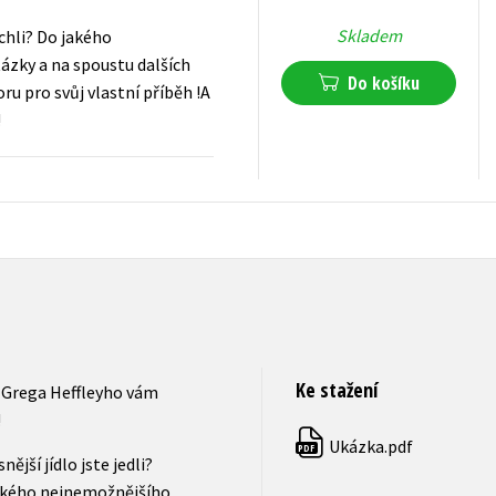
Skladem
echli? Do jakého
tázky a na spoustu dalších
Do košíku
u pro svůj vlastní příběh !A
!
239
Kč
s DPH
Ke stažení
h Grega Heffleyho vám
!
Ukázka.pdf
PDF
jší jídlo jste jedli?
 jakého nejnemožnějšího