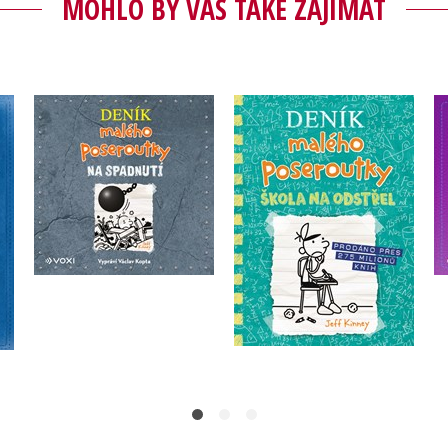
MOHLO BY VÁS TAKÉ ZAJÍMAT
Deník malého
Deník malého
poseroutky 18 - Škola
ick
poseroutky 14 - Na
na odstřel
spadnutí (audiokniha)
Jeff Kinney
Jeff Kinney
Do košíku
Do košíku
239 Kč
299 Kč
239 Kč
299 Kč