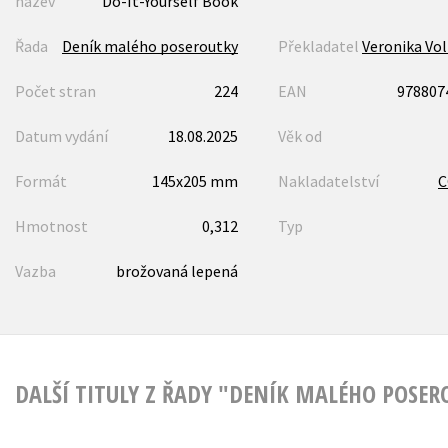
název
Do-It-Yourself Book
Řada
Deník malého poseroutky
Překladatel
Veronika Vo
Počet stran
224
EAN
978807
Datum vydání
18.08.2025
Věk od
Formát
145x205 mm
Nakladatelství
Hmotnost
0,312
Typ
Vazba
brožovaná lepená
DALŠÍ TITULY Z ŘADY "DENÍK MALÉHO POSE