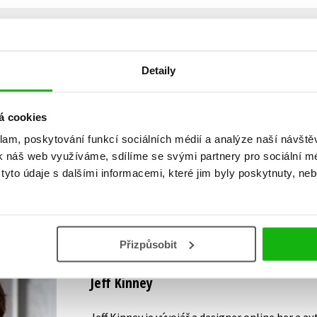
Detaily
Vaše hodnocení
Uživatelskou recenzi mohou vkládat pouze registrovaní uživat
á cookies
klam, poskytování funkcí sociálních médií a analýze naší návšt
Přihlásit
k náš web využíváme, sdílíme se svými partnery pro sociální méd
yto údaje s dalšími informacemi, které jim byly poskytnuty, neb
AUTOR KNIHY
Přizpůsobit
Jeff Kinney
Jeff Kinney je vývojář a designer online her a 