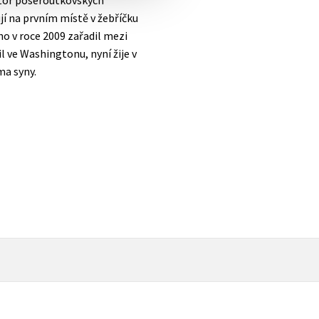
jí na prvním místě v žebříčku
o v roce 2009 zařadil mezi
il ve Washingtonu, nyní žije v
ma syny.