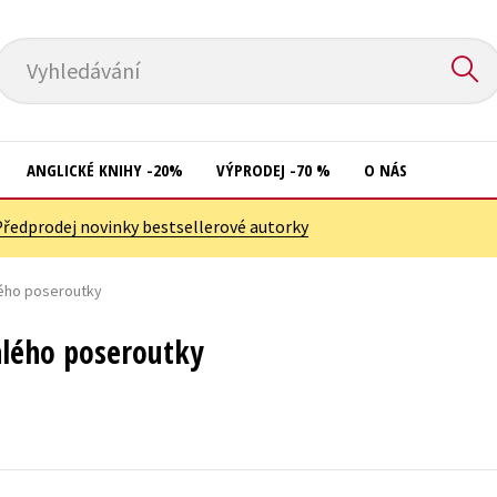
Vyhledávání
ANGLICKÉ KNIHY -20%
VÝPRODEJ -70 %
O NÁS
Předprodej novinky bestsellerové autorky
Přírodní vědy
Křížovky
Společnost, politika
lého poseroutky
Kuchařky
Technika a věda
New Adult
alého poseroutky
Učebnice
Ostatní
Umění a kultura
Počítače
Výchova a pedagogika
Poezie
Young adult