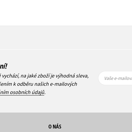
ní!
Vaše e-
Vaše e-
ě vychází, na jaké zboží je výhodná sleva,
mailová
mailová
Vaše e-mailov
adresa
adresa
ášením k odběru našich e-mailových
áním osobních údajů
.
O NÁS