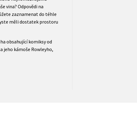
vaše vina? Odpovědi na
můžete zaznamenat do téhle
byste měli dostatek prostoru
oha obsahující komiksy od
a a jeho kámoše Rowleyho,