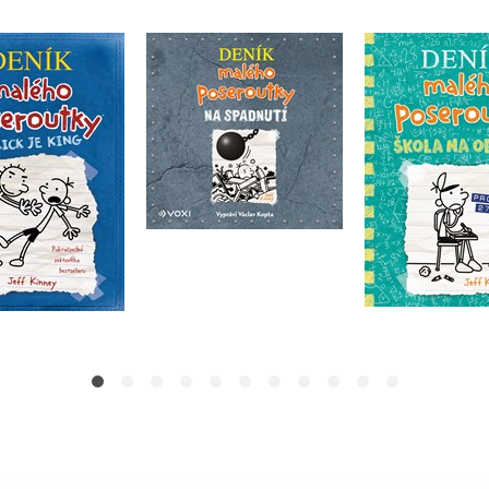
Deník m
eník malého
Deník malého
poseroutky 1
utky 2 - Rodrick
poseroutky 14 - Na
na ods
je king
spadnutí (audiokniha)
Jeff Ki
Jeff Kinney
Jeff Kinney
Do košíku
Do košíku
Do košík
39 Kč
239 Kč
299 Kč
299 Kč
239 Kč
2