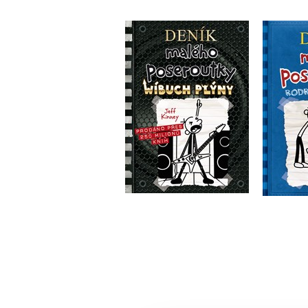
Deník malého
D
poseroutky 17 -
posero
Wíbuch Plýny
Jeff Kinney
Do košíku
239 Kč
2
299 Kč