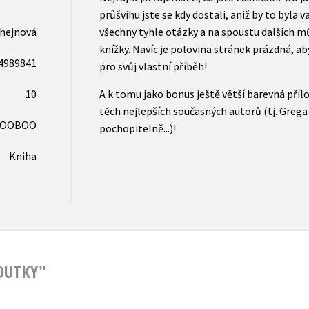
průšvihu jste se kdy dostali, aniž by to byla 
lhejnová
všechny tyhle otázky a na spoustu dalších 
knížky. Navíc je polovina stránek prázdná, a
4989841
pro svůj vlastní příběh!
10
A k tomu jako bonus ještě větší barevná příl
těch nejlepších současných autorů (tj. Greg
COOBOO
pochopitelně...)!
Kniha
ROUTKY"