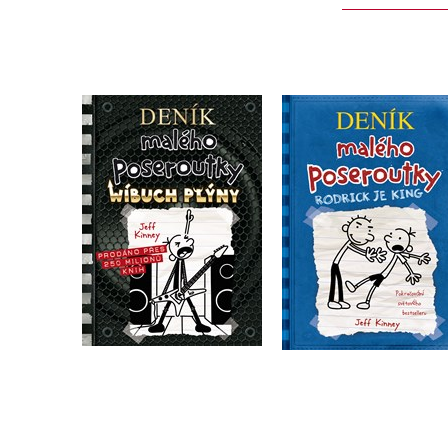
Deník malého
Deník malého
poseroutky 17 -
poseroutky 2 - Rodr
Wíbuch Plýny
je king
Jeff Kinney
Jeff Kinney
Do košíku
Do košíku
239 Kč
239 Kč
299 Kč
299 Kč