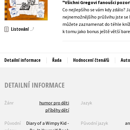
Všichni Gregovi fanoušci pozo
Auto - moto
Co nejlepšího se vám kdy zdálo? Jak
Jazyky
Beletrie pro děti
nejnemožnějšího průšvihu jste se k
Kalendáře
můžete zaznamenat do téhle knížky
Beletrie pro dospělé
Listování
k tomu jako bonus ještě větší bar
Kariéra a osobní rozvoj
Byznys a ekonomie
Komiks
Detailní informace
Řada
Hodnocení čtenářů
Auto
V
DETAILNÍ INFORMACE
Žánr
humor pro děti
Jazyk
příběhy dětí
Původní
Diary of a Wimpy Kid -
Původní jazyk
an