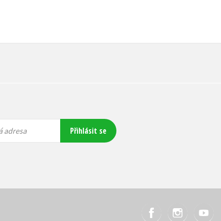
Přihlásit se
á adresa