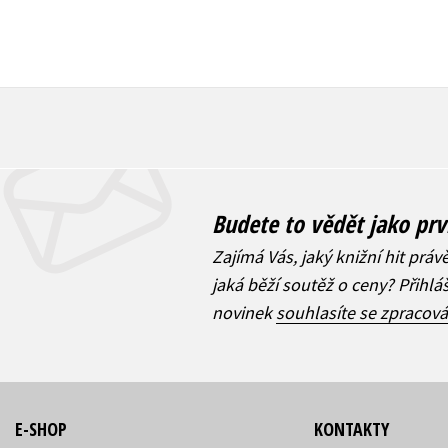
Budete to vědět jako prv
Zajímá Vás, jaký knižní hit práv
jaká běží soutěž o ceny? Přihl
novinek
souhlasíte se zpracov
E-SHOP
KONTAKTY