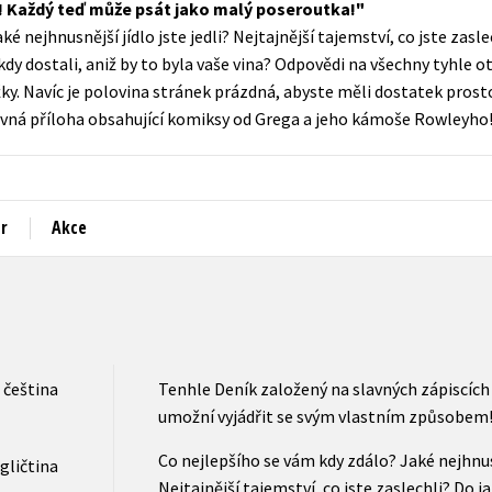
r! Každý teď může psát jako malý poseroutka!
Populárně - naučná pro dospělé
é nejhnusnější jídlo jste jedli? Nejtajnější tajemství, co jste zasl
Young adult (SK)
Populárně - naučné pro děti
dy dostali, aniž by to byla vaše vina? Odpovědi na všechny tyhle o
Zahraniční literatura
. Navíc je polovina stránek prázdná, abyste měli dostatek prostor
Předškoláci
evná příloha obsahující komiksy od Grega a jeho kámoše Rowleyho
Zdraví a životní styl
Příroda a zahrada
r
Akce
šechny tituly
čeština
Tenhle Deník založený na slavných zápiscíc
umožní vyjádřit se svým vlastním způsobem
Co nejlepšího se vám kdy zdálo? Jaké nejhnusně
gličtina
Nejtajnější tajemství, co jste zaslechli? Do