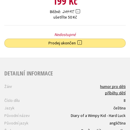
199 Kč
249 Kč
Běžně
ušetříte 50 Kč
Nedostupné
Prodej ukončen
DETAILNÍ INFORMACE
Žánr
humor pro děti
příběhy dětí
Číslo dílu
8
Jazyk
čeština
Původní název
Diary of a Wimpy Kid - Hard Luck
Původní jazyk
angličtina