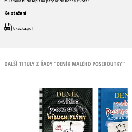
mu smůla bude lepit na paty až do konce života?
Ke stažení
Ukázka.pdf
PDF
DALŠÍ TITULY Z ŘADY "DENÍK MALÉHO POSEROUTKY"
Deník malého
Deník m
poseroutky 17 -
poserout
Wíbuch Plýny
Rodrick j
Jeff Kinney
Jeff Ki