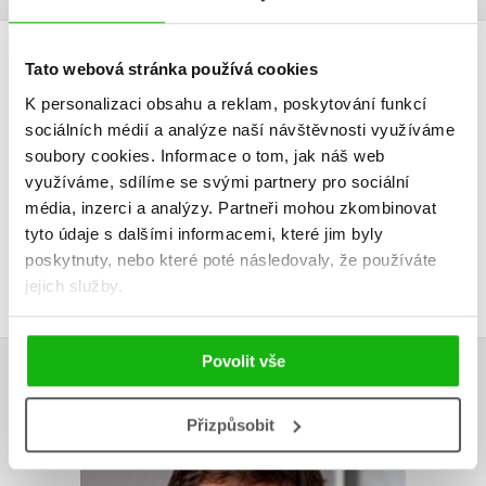
Tato webová stránka používá cookies
HODNOCENÍ ČTENÁŘŮ
K personalizaci obsahu a reklam, poskytování funkcí
V současné době nejsou vytvořena žádná uživatelská hodnocení.
sociálních médií a analýze naší návštěvnosti využíváme
soubory cookies.
Informace o tom, jak náš web
Vaše hodnocení
využíváme, sdílíme se svými partnery pro sociální
média, inzerci a analýzy.
Partneři mohou zkombinovat
Uživatelskou recenzi mohou vkládat pouze registrovaní uživatelé
tyto údaje s dalšími informacemi, které jim byly
poskytnuty, nebo které poté následovaly, že používáte
Přihlásit
jejich služby.
Povolit vše
AUTOR KNIHY
Přizpůsobit