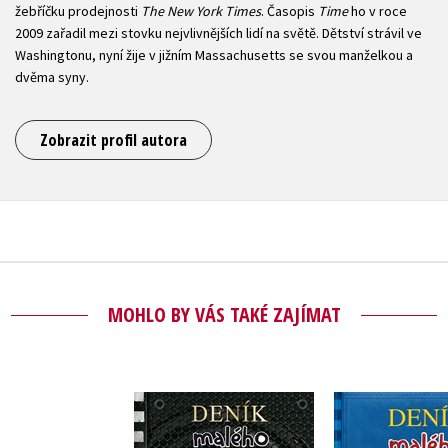
žebříčku prodejnosti
The New York Times
. Časopis
Time
ho v roce
2009 zařadil mezi stovku nejvlivnějších lidí na světě. Dětství strávil ve
Washingtonu, nyní žije v jižním Massachusetts se svou manželkou a
dvěma syny.
Zobrazit profil autora
MOHLO BY VÁS TAKÉ ZAJÍMAT
Deník malého
Deník m
poseroutky 17 -
poserout