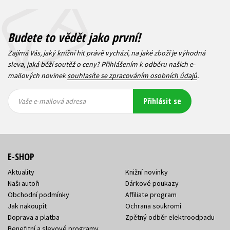
Budete to vědět jako první!
Zajímá Vás, jaký knižní hit právě vychází, na jaké zboží je výhodná
sleva, jaká běží soutěž o ceny? Přihlášením k odběru našich e-
mailových novinek
souhlasíte se zpracováním osobních údajů
.
Vaše e-
Vaše e-
Přihlásit se
mailová
mailová
Vaše e-mailová adresa
adresa
adresa
E-SHOP
Aktuality
Knižní novinky
Naši autoři
Dárkové poukazy
Obchodní podmínky
Affiliate program
Jak nakoupit
Ochrana soukromí
Doprava a platba
Zpětný odběr elektroodpadu
Benefitní a slevové programy