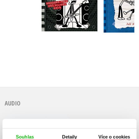
Do košíku
Do košík
239 Kč
239 Kč
299 Kč
2
AUDIO
Souhlas
Detaily
Více o cookies