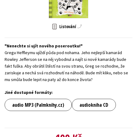
Young adult (SK)
Zahraniční literatura
Zdraví a životní styl
Všechny tituly
Listování
Nenechte si ujít nového poseroutku!
Gregu Heffleymu ujíždí půda pod nohama. Jeho nejlepší kamarád
Rowley Jefferson se na něj vybodnul a najít si nové kamarády bude
fakt fuška. Aby obrátil štěstí na svou stranu, Greg se rozhodne, že
zariskuje a nechá svá rozhodnutí na náhodě. Bude mít kliku, nebo se
mu smůla bude lepit na paty až do konce života?
Jiné dostupné formáty:
audio MP3 (Palmknihy.cz)
audiokniha CD