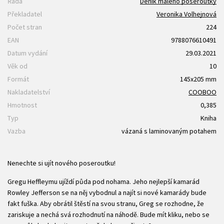
Řada
Deník malého poseroutky
Překladatel
Veronika Volhejnová
Počet stran
224
EAN
9788076610491
Datum vydání
29.03.2021
Věk od
10
Formát
145x205 mm
Nakladatelství
COOBOO
Hmotnost
0,385
Typ
Kniha
Vazba
vázaná s laminovaným potahem
Nenechte si ujít nového poseroutku!
Gregu Heffleymu ujíždí půda pod nohama. Jeho nejlepší kamarád
Rowley Jefferson se na něj vybodnul a najít si nové kamarády bude
fakt fuška. Aby obrátil štěstí na svou stranu, Greg se rozhodne, že
zariskuje a nechá svá rozhodnutí na náhodě. Bude mít kliku, nebo se