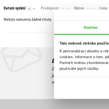
Auto - moto
Datum vydání
Prodejnost
Název
Cena
Jazyky
Beletrie pro děti
Kalendáře
Nebyly nalezeny žádné tituly
Beletrie pro dospělé
Kariéra a osobní rozvoj
Souhlas
Byznys a ekonomie
Komiks
Tato webová stránka použív
K personalizaci obsahu a re
V
cookies.
Informace o tom, ja
Budete to vědět jako prv
Partneři mohou zkombinovat t
Zajímá Vás, jaký knižní hit práv
používáte jejich služby.
jaká běží soutěž o ceny? Přihl
novinek
souhlasíte se zpracov