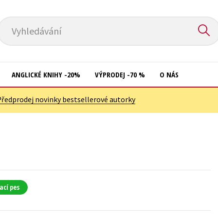
Vyhledávání
ANGLICKÉ KNIHY -20%
VÝPRODEJ -70 %
O NÁS
Předprodej novinky bestsellerové autorky
Přírodní vědy
Křížovky
Společnost, politika
Kuchařky
Technika a věda
New Adult
Učebnice
Ostatní
Umění a kultura
Počítače
ací pes
Výchova a pedagogika
Poezie
Young adult