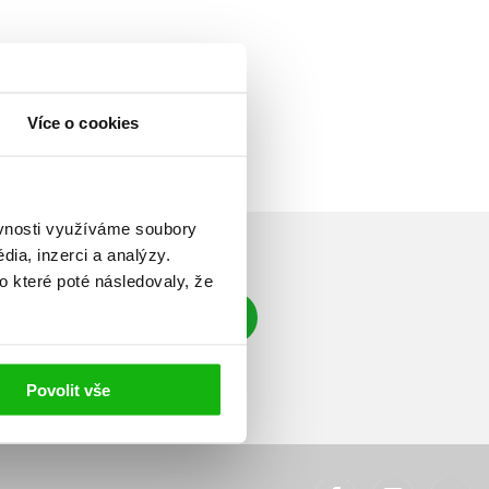
Více o cookies
ěvnosti využíváme soubory
ia, inzerci a analýzy.
o které poté následovaly, že
Přihlásit se
á adresa
Povolit vše