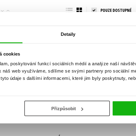
Populárně - naučná pro dospělé
POUZE DOSTUPNÉ
Young adult (SK)
Populárně - naučné pro děti
Zahraniční literatura
Předškoláci
Zdraví a životní styl
Detaily
Příroda a zahrada
á cookies
klam, poskytování funkcí sociálních médií a analýze naší návšt
šechny tituly
k náš web využíváme, sdílíme se svými partnery pro sociální méd
ní!
yto údaje s dalšími informacemi, které jim byly poskytnuty, neb
Vaše e-
Vaše e-
ě vychází, na jaké zboží je výhodná sleva,
mailová
mailová
Vaše e-mailov
adresa
adresa
ášením k odběru našich e-mailových
áním osobních údajů
.
Přizpůsobit