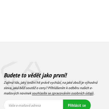
Budete to vědět jako první!
Zajímá Vás, jaký knižní hit právě vychází, na jaké zboží je výhodná
sleva, jaká běží soutěž o ceny? Přihlášením k odběru našich e-
mailových novinek
souhlasíte se zpracováním osobních údajů
.
Vaše e-
Vaše e-
Přihlásit se
mailová
mailová
Vaše e-mailová adresa
adresa
adresa