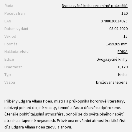
Řada
Dvojjazyčná kniha pro mírně pokročilé
Počet stran
120
EAN
9788026614975
Datum vydání
03.02.2020
Věk od
15
Formát
145x205 mm
Nakladatelství
EDIKA
Edice
Dvojjazyčné knihy
Hmotnost
0,179
Typ
Kniha
Vazba
brožovaná lepená
Příběhy Edgara Allana Poea, mistra a průkopníka hororové literatury,
nabízejí pohled do jiné reality, temné a často děsivě nadpřirozené.
Čtenáře pohltí tajuplná atmosféra, ponoří se do světa plného napětí,
strachu a tajemné nejasnosti. Právě ona nevšední atmosféra láká číst
díla Edgara Allana Poea znovu a znovu.