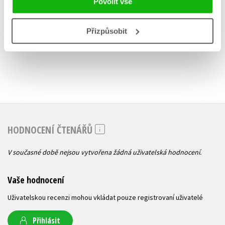
Povolit vše
215 Kč
239 Kč
269 Kč
2
Přizpůsobit
HODNOCENÍ ČTENÁŘŮ
V současné době nejsou vytvořena žádná uživatelská hodnocení.
Vaše hodnocení
Uživatelskou recenzi mohou vkládat pouze registrovaní uživatelé
Přihlásit