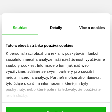
DALŠÍ TITULY Z ŘADY "DVOJJAZYČNÁ KNIHA PRO
Souhlas
Detaily
Více o cookies
MÍRNĚ POKROČILÉ"
Tato webová stránka používá cookies
K personalizaci obsahu a reklam, poskytování funkcí
sociálních médií a analýze naší návštěvnosti využíváme
Šest manželek
Poklad na S
soubory cookies.
Informace o tom, jak náš web
Jindřicha VIII. B1/B2
jeze
využíváme, sdílíme se svými partnery pro sociální
Sabrina D. Harris
Jana Navrá
média, inzerci a analýzy.
Partneři mohou zkombinovat
tyto údaje s dalšími informacemi, které jim byly
poskytnuty, nebo které poté následovaly, že používáte
jejich služby.
Do košíku
Do košík