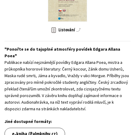
Young adult (SK)
Zahraniční literatura
Zdraví a životní styl
Všechny tituly
Listování
Ponořte se do tajuplné atmosféry povídek Edgara Allana
Poea
Publikace nabízí nejznámější povídky Edgara Allana Poea, mistra a
průkopníka hororové literatury: Černý kocour, Zánik domu Usherů,
Maska rudé smrti, Jáma a kyvadlo, Vraždy v ulici Morgue. Příběhy jsou
zpracovány pro mírně pokročilé studenty angličtiny. Český zrcadlový
překlad čtenářům umožní zkontrolovat, zda cizojazyčnému textu
správně porozuměli. V závěru knihu doplňují zajímavé informace o
autorovi. Audionahrávka, na níž text vypráví rodilá mluvčí, je k
dispozici zdarma na stránkách nakladatelství.
Jiné dostupné formáty:
e-kniha (Palmknihy.cz)