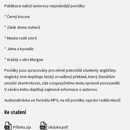
Publikace nabízí autorovy nejznámější povídky:
* Černý kocour
* Zánik domu Usherů
* Maska rudé smrti
* Jáma a kyvadlo
* Vraždy v ulici Morgue
Povídky jsou zpracovány pro mírně pokročilé studenty angličtiny.
Anglický text doplňuje český zrcadlový překlad, který čtenářům
umožní zkontrolovat, zda cizojazyčnému textu správně porozuměli.
V závěru knihu doplňují zajímavé informace o autorovi.
Audionahrávka ve formátu MP3, na níž povídky vypráví rodilá mluvčí
Ke stažení
Příloha.zip
Ukázka.pdf
ZIP
PDF