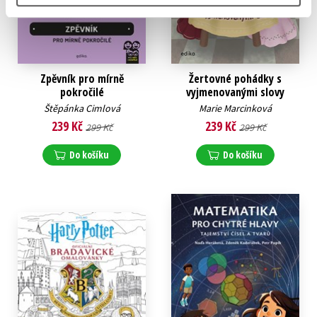
Zpěvník pro mírně
Žertovné pohádky s
pokročilé
vyjmenovanými slovy
Štěpánka Cimlová
Marie Marcinková
239 Kč
239 Kč
299 Kč
299 Kč
Do košíku
Do košíku