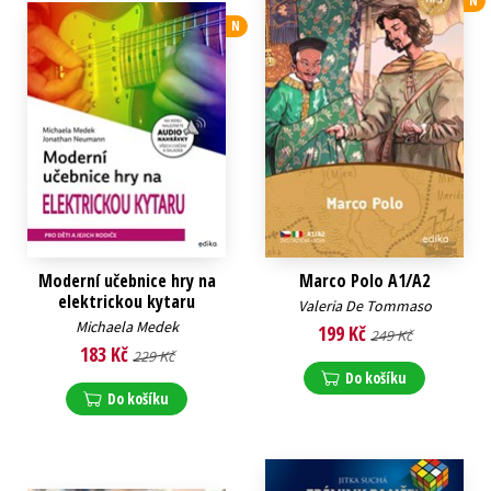
N
N
Moderní učebnice hry na
Marco Polo A1/A2
elektrickou kytaru
Valeria De Tommaso
Michaela Medek
199 Kč
249 Kč
183 Kč
229 Kč
Do košíku
Do košíku