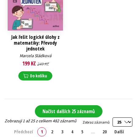
Jak řešit logické úlohy z
matematiky: Převody
jednotek
Marcela Sládková
199 Kč
249 Kč
Do košíku
Načíst dalších 25 záznamů
Zobrazuji 1 až 25 z celkem 482 záznamů
Zobraz záznamů
Předchozí
1
2
3
4
5
…
20
Další