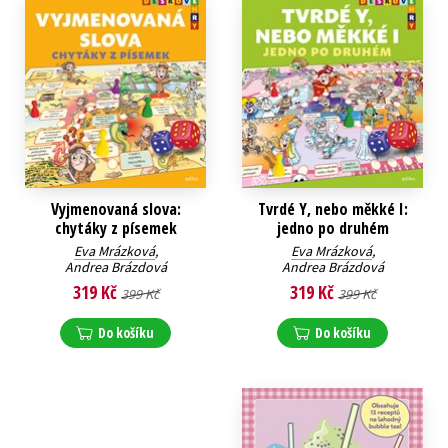
Vyjmenovaná slova:
Tvrdé Y, nebo měkké I:
chytáky z písemek
jedno po druhém
Eva Mrázková
,
Eva Mrázková
,
Andrea Brázdová
Andrea Brázdová
319 Kč
319 Kč
399 Kč
399 Kč
Do košíku
Do košíku