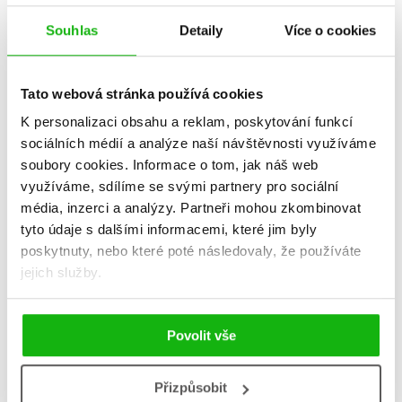
Souhlas
Detaily
Více o cookies
Tato webová stránka používá cookies
Kouzelná koupací knížka:
Axolotl Kuba
Zvířátka
K personalizaci obsahu a reklam, poskytování funkcí
Andrea Brázdová
Magdalena Takáčová
sociálních médií a analýze naší návštěvnosti využíváme
215 Kč
269 Kč
135 Kč
soubory cookies.
Informace o tom, jak náš web
169 Kč
Do košíku
využíváme, sdílíme se svými partnery pro sociální
Do košíku
média, inzerci a analýzy.
Partneři mohou zkombinovat
tyto údaje s dalšími informacemi, které jim byly
poskytnuty, nebo které poté následovaly, že používáte
jejich služby.
Povolit vše
Přizpůsobit