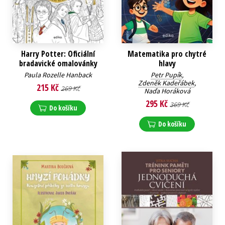
Harry Potter: Oficiální
Matematika pro chytré
bradavické omalovánky
hlavy
Paula Rozelle Hanback
Petr Pupík
,
Zdeněk Kadeřábek
,
215 Kč
269 Kč
Naďa Horáková
295 Kč
369 Kč
Do košíku
Do košíku