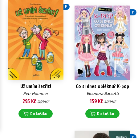
P
Young adult (SK)
Zahraniční literatura
Zdraví a životní styl
P
Všechny tituly
Už umím šetřit!
Co si dnes obléknu? K-pop
Petr Hommer
Eleonora Barsotti
295 Kč
159 Kč
369 Kč
199 Kč
Do košíku
Do košíku
P