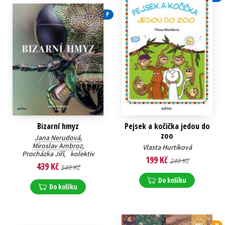
P
Bizarní hmyz
Pejsek a kočička jedou do
zoo
Jana Nerudová
,
Miroslav Ambroz
,
Vlasta Hurtíková
Procházka Jiří
,
kolektiv
199 Kč
249 Kč
439 Kč
549 Kč
Do košíku
Do košíku