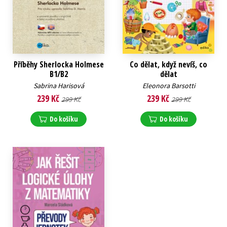
Příběhy Sherlocka Holmese
Co dělat, když nevíš, co
B1/B2
dělat
Sabrina Harisová
Eleonora Barsotti
239 Kč
239 Kč
299 Kč
299 Kč
Do košíku
Do košíku