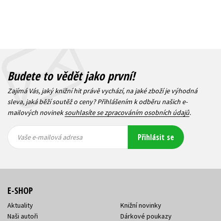
Budete to vědět jako první!
Zajímá Vás, jaký knižní hit právě vychází, na jaké zboží je výhodná
sleva, jaká běží soutěž o ceny? Přihlášením k odběru našich e-
mailových novinek
souhlasíte se zpracováním osobních údajů
.
Vaše e-
Vaše e-
Přihlásit se
mailová
mailová
Vaše e-mailová adresa
adresa
adresa
E-SHOP
Aktuality
Knižní novinky
Naši autoři
Dárkové poukazy