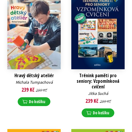
Hravý dětský ateliér
Trénink paměti pro
seniory: Vzpomínková
Michala Tumpachová
cvičení
239 Kč
299 Kč
Jitka Suchá
239 Kč
Do košíku
299 Kč
Do košíku