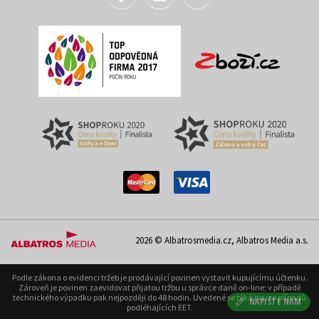
2026 © Albatrosmedia.cz, Albatros Media a.s.
Podle zákona o evidenci tržeb je prodávající povinen vystavit kupujícímu účtenku.
Zároveň je povinen zaevidovat přijatou tržbu u správce daně on-line; v případě
technického výpadku pak nejpozději do 48 hodin. Uvedené se týká pouze případů
NAPIŠTE NÁM
podléhajících EET.