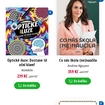
P
Optické iluze: Dostane tě
Co nás škola (ne)naučila
oční klam?
Andrea Nguyen
Kolektiv
359 Kč
449 Kč
239 Kč
299 Kč
Do košíku
Do košíku
P