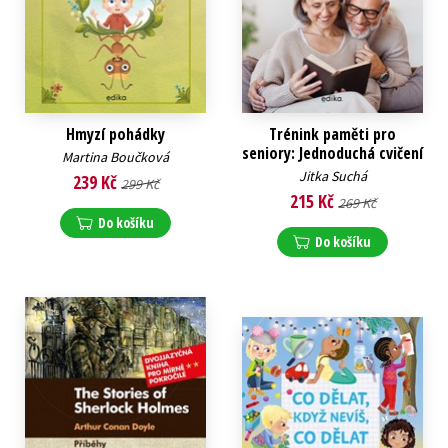
Hmyzí pohádky
Trénink paměti pro
seniory: Jednoduchá cvičení
Martina Boučková
Jitka Suchá
239 Kč
299 Kč
215 Kč
269 Kč
Do košíku
Do košíku