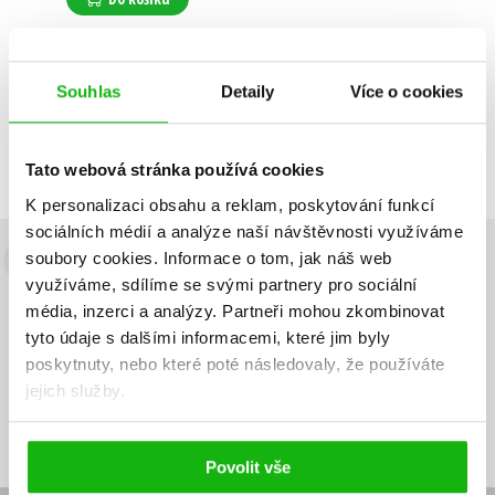
Souhlas
Detaily
Více o cookies
Zobrazuji 1 až 1 z celkem 1 záznamů
Zobraz záznamů
Předchozí
1
Další
Tato webová stránka používá cookies
K personalizaci obsahu a reklam, poskytování funkcí
sociálních médií a analýze naší návštěvnosti využíváme
soubory cookies.
Informace o tom, jak náš web
Budete to vědět jako první!
využíváme, sdílíme se svými partnery pro sociální
média, inzerci a analýzy.
Partneři mohou zkombinovat
Zajímá Vás, jaký knižní hit právě vychází, na jaké zboží je výhodná
sleva, jaká běží soutěž o ceny? Přihlášením k odběru našich e-
tyto údaje s dalšími informacemi, které jim byly
mailových novinek
souhlasíte se zpracováním osobních údajů
.
poskytnuty, nebo které poté následovaly, že používáte
jejich služby.
Vaše e-
Vaše e-
Přihlásit se
mailová
mailová
Vaše e-mailová adresa
adresa
adresa
Povolit vše