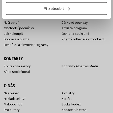
Přizpůsobit
E-SHOP
Aktuality
Knižní novinky
Naši autoři
Dárkové poukazy
Obchodní podmínky
Affiliate program
Jak nakoupit
Ochrana soukromí
Doprava a platba
Zpětný odběr elektroodpadu
Benefitní a slevové programy
KONTAKTY
Kontakt na e-shop
Kontakty Albatros Media
Sídlo společnosti
O NÁS
Náš příběh
Aktuality
Nakladatelství
Kariéra
Maloobchod
Etický kodex
Pro autory
Nadace Albatros