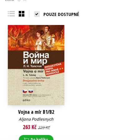
Young adult (SK)
Zahraniční literatura
Zdraví a životní styl
POUZE DOSTUPNÉ
Všechny tituly
Vojna a mír B1/B2
Aljona Podlesnych
263 Kč
329 Kč
Do košíku