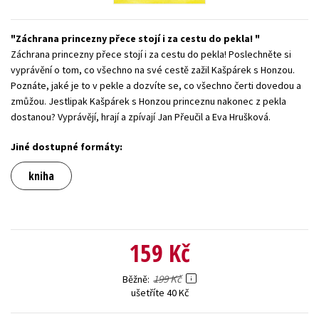
Young adult (SK)
Zahraniční literatura
Zdraví a životní styl
Záchrana princezny přece stojí i za cestu do pekla!
Všechny tituly
Záchrana princezny přece stojí i za cestu do pekla! Poslechněte si
vyprávění o tom, co všechno na své cestě zažil Kašpárek s Honzou.
Poznáte, jaké je to v pekle a dozvíte se, co všechno čerti dovedou a
zmůžou. Jestlipak Kašpárek s Honzou princeznu nakonec z pekla
dostanou? Vyprávějí, hrají a zpívají Jan Přeučil a Eva Hrušková.
Jiné dostupné formáty:
kniha
159 Kč
199 Kč
Běžně
ušetříte 40 Kč