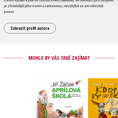
třetím vydání vyšla ve stotisícovém nákladu). Ve sbírkách pro dospělé
je zřetelnější jeho ironie a sarkasmus, nevyhýbá se ani milostné
poezii.
Zobrazit profil autora
MOHLO BY VÁS TAKÉ ZAJÍMAT
Kdopak by 
Aprílová škola
bál 
Jiří Žáček
Jiří Žá