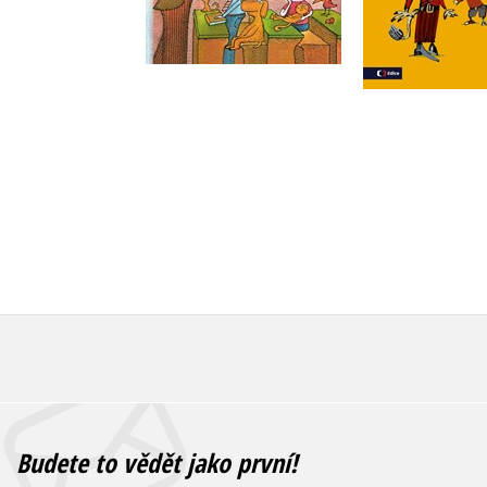
Do košíku
Do košík
239 Kč
263 Kč
299 Kč
3
Budete to vědět jako první!