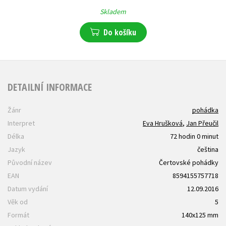
Skladem
Do košíku
DETAILNÍ INFORMACE
Žánr
pohádka
Interpret
Eva Hrušková
,
Jan Přeučil
Délka
72 hodin 0 minut
Jazyk
čeština
Původní název
Čertovské pohádky
EAN
8594155757718
Datum vydání
12.09.2016
Věk od
5
Formát
140x125 mm