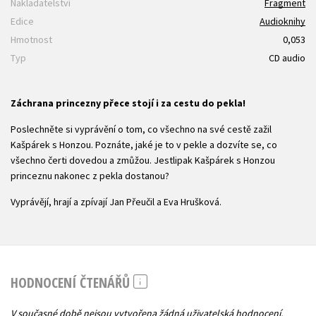
Nakladatelství
Fragment
Edice
Audioknihy
Hmotnost
0,053
Typ
CD audio
Záchrana princezny přece stojí i za cestu do pekla!
Poslechněte si vyprávění o tom, co všechno na své cestě zažil
Kašpárek s Honzou. Poznáte, jaké je to v pekle a dozvíte se, co
všechno čerti dovedou a zmůžou. Jestlipak Kašpárek s Honzou
princeznu nakonec z pekla dostanou?
Vyprávějí, hrají a zpívají Jan Přeučil a Eva Hrušková.
HODNOCENÍ ČTENÁŘŮ
V současné době nejsou vytvořena žádná uživatelská hodnocení.