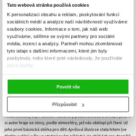
Tato webová stránka používá cookies
K personalizaci obsahu a reklam, poskytování funkcí
sociálních médií a analýze naší návštěvnosti využíváme
soubory cookies.
Informace o tom, jak náš web
využíváme, sdílíme se svými partnery pro sociální
média, inzerci a analýzy.
Partneři mohou zkombinovat
tyto údaje s dalšími informacemi, které jim byly
poskytnuty, nebo které poté následovaly, že používáte
jejich služby.
Povolit vše
Jiří Žáček
Přizpůsobit
Patří k našim nejčtenějším a nejznámějším básníkům. Jeho poezie má
nezaměnitelný styl i tóninu. Poznáme ji podle lehkosti a švihu, s jakými
si autor hraje se slovy, podle atmosféry, jež nás obklopí při čtení. Už
jeho první básnická sbírka pro děti
Aprílová škola
se stala hitem (ve