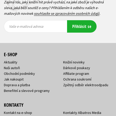
Zajímá Vás, jaký knižní hit právě vychází, na jaké zboží je výhodná
sleva, jaká běží soutěž o ceny? Přihlášením k odběru našich e-
mailových novinek
souhlasíte se zpracováním osobních údajů
.
Vaše e-
Vaše e-
Přihlásit se
mailová
mailová
Vaše e-mailová adresa
adresa
adresa
E-SHOP
Aktuality
Knižní novinky
Naši autoři
Dárkové poukazy
Obchodní podmínky
Affiliate program
Jak nakoupit
Ochrana soukromí
Doprava a platba
Zpětný odběr elektroodpadu
Benefitní a slevové programy
KONTAKTY
Kontakt na e-shop
Kontakty Albatros Media