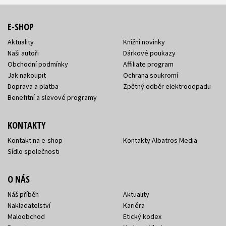
E-SHOP
Aktuality
Knižní novinky
Naši autoři
Dárkové poukazy
Obchodní podmínky
Affiliate program
Jak nakoupit
Ochrana soukromí
Doprava a platba
Zpětný odběr elektroodpadu
Benefitní a slevové programy
KONTAKTY
Kontakt na e-shop
Kontakty Albatros Media
Sídlo společnosti
O NÁS
Náš příběh
Aktuality
Nakladatelství
Kariéra
Maloobchod
Etický kodex