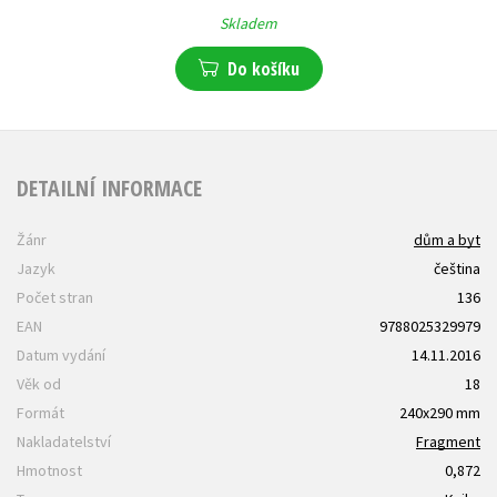
Skladem
Do košíku
DETAILNÍ INFORMACE
Žánr
dům a byt
Jazyk
čeština
Počet stran
136
EAN
9788025329979
Datum vydání
14.11.2016
Věk od
18
Formát
240x290 mm
Nakladatelství
Fragment
Hmotnost
0,872