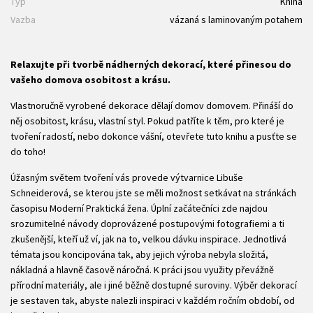
Typ
Kniha
Vazba
vázaná s laminovaným potahem
Relaxujte při tvorbě nádherných dekorací, které přinesou do
vašeho domova osobitost a krásu.
Vlastnoručně vyrobené dekorace dělají domov domovem. Přináší do
něj osobitost, krásu, vlastní styl. Pokud patříte k těm, pro které je
tvoření radostí, nebo dokonce vášní, otevřete tuto knihu a pusťte se
do toho!
Úžasným světem tvoření vás provede výtvarnice Libuše
Schneiderová, se kterou jste se měli možnost setkávat na stránkách
časopisu Moderní Praktická žena. Úplní začátečníci zde najdou
srozumitelné návody doprovázené postupovými fotografiemi a ti
zkušenější, kteří už ví, jak na to, velkou dávku inspirace. Jednotlivá
témata jsou koncipována tak, aby jejich výroba nebyla složitá,
nákladná a hlavně časově náročná. K práci jsou využity převážně
přírodní materiály, ale i jiné běžně dostupné suroviny. Výběr dekorací
je sestaven tak, abyste nalezli inspiraci v každém ročním období, od