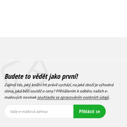
Budete to vědět jako první!
Zajímá Vás, jaký knižní hit právě vychází, na jaké zboží je výhodná
sleva, jaká běží soutěž o ceny? Přihlášením k odběru našich e-
mailových novinek
souhlasíte se zpracováním osobních údajů
.
Vaše e-
Vaše e-
Přihlásit se
mailová
mailová
Vaše e-mailová adresa
adresa
adresa