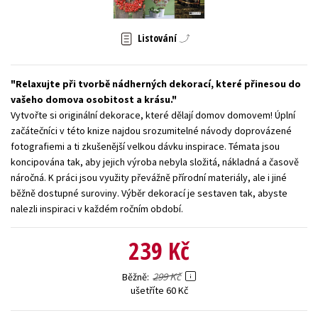
Young adult (SK)
Zahraniční literatura
Zdraví a životní styl
Listování
Všechny tituly
Relaxujte při tvorbě nádherných dekorací, které přinesou do
vašeho domova osobitost a krásu.
Vytvořte si originální dekorace, které dělají domov domovem! Úplní
začátečníci v této knize najdou srozumitelné návody doprovázené
fotografiemi a ti zkušenější velkou dávku inspirace. Témata jsou
koncipována tak, aby jejich výroba nebyla složitá, nákladná a časově
náročná. K práci jsou využity převážně přírodní materiály, ale i jiné
běžně dostupné suroviny. Výběr dekorací je sestaven tak, abyste
nalezli inspiraci v každém ročním období.
239 Kč
299 Kč
Běžně
ušetříte 60 Kč