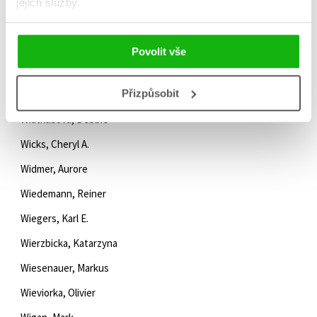
jejich služby.
Whitmore, Caleb
Whitmore, John
Povolit vše
Whitney, G.
Přizpůsobit
Whitton, Hana
Wiatkusová, Debbie
Wicks, Cheryl A.
Widmer, Aurore
Wiedemann, Reiner
Wiegers, Karl E.
Wierzbicka, Katarzyna
Wiesenauer, Markus
Wieviorka, Olivier