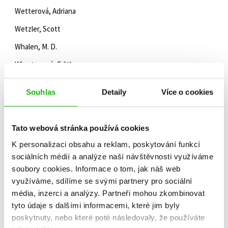
Wetterová, Adriana
Wetzler, Scott
Whalen, M. D.
Whartonová, Edith
Wheeler, Genevieve
Souhlas
Detaily
Více o cookies
White, Graham
White, Kiersten
Tato webová stránka používá cookies
White, Elwyn Brooks
K personalizaci obsahu a reklam, poskytování funkcí
White, Victor
sociálních médií a analýze naší návštěvnosti využíváme
soubory cookies.
Informace o tom, jak náš web
White, Kate
využíváme, sdílíme se svými partnery pro sociální
Whiteheadová, Sarah
média, inzerci a analýzy.
Partneři mohou zkombinovat
tyto údaje s dalšími informacemi, které jim byly
Whiteside, Shaun
poskytnuty, nebo které poté následovaly, že používáte
Whitman, Bob