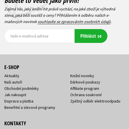
Budete to vědět jako první!
Zajímá Vás, jaký knižní hit právě vychází, na jaké zboží je výhodná
sleva, jaká běží soutěž o ceny? Přihlášením k odběru našich e-
mailových novinek
souhlasíte se zpracováním osobních údajů
.
Vaše e-
Vaše e-
Přihlásit se
mailová
mailová
Vaše e-mailová adresa
adresa
adresa
E-SHOP
Aktuality
Knižní novinky
Naši autoři
Dárkové poukazy
Obchodní podmínky
Affiliate program
Jak nakoupit
Ochrana soukromí
Doprava a platba
Zpětný odběr elektroodpadu
Benefitní a slevové programy
KONTAKTY