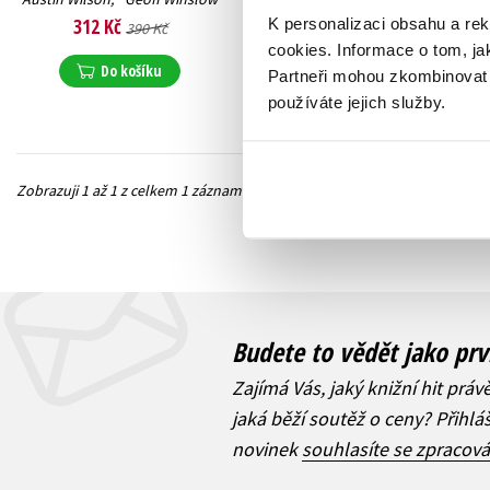
312 Kč
K personalizaci obsahu a re
390 Kč
cookies.
Informace o tom, ja
Do košíku
Partneři mohou zkombinovat t
používáte jejich služby.
Zobrazuji 1 až 1 z celkem 1 záznamů
Předchozí
Budete to vědět jako prv
Zajímá Vás, jaký knižní hit práv
jaká běží soutěž o ceny? Přihl
novinek
souhlasíte se zpracov