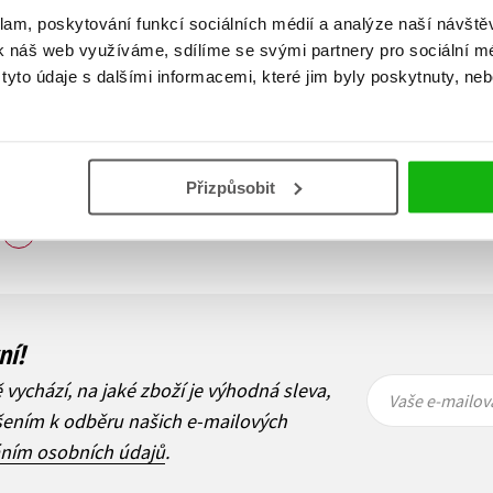
klam, poskytování funkcí sociálních médií a analýze naší návšt
k náš web využíváme, sdílíme se svými partnery pro sociální méd
yto údaje s dalšími informacemi, které jim byly poskytnuty, neb
Přizpůsobit
Zobraz záznamů
1
Další
ní!
Vaše e-
Vaše e-
ě vychází, na jaké zboží je výhodná sleva,
mailová
mailová
Vaše e-mailov
adresa
adresa
ášením k odběru našich e-mailových
áním osobních údajů
.