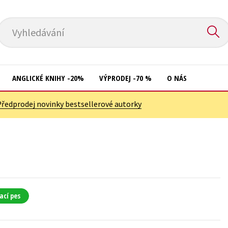
Vyhledávání
ANGLICKÉ KNIHY -20%
VÝPRODEJ -70 %
O NÁS
Předprodej novinky bestsellerové autorky
Přírodní vědy
Křížovky
Společnost, politika
Kuchařky
Technika a věda
New Adult
Učebnice
Ostatní
Umění a kultura
Počítače
ací pes
Výchova a pedagogika
Poezie
Young adult