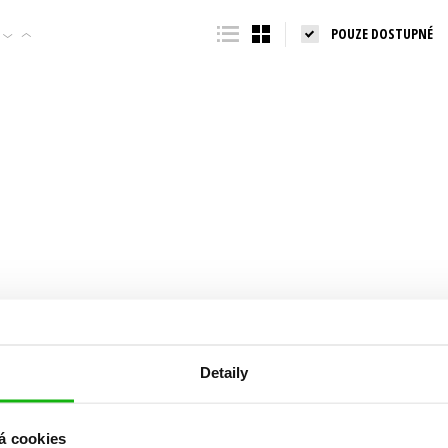
Populárně - naučná pro dospělé
POUZE DOSTUPNÉ
Young adult (SK)
Populárně - naučné pro děti
Zahraniční literatura
Předškoláci
Zdraví a životní styl
Příroda a zahrada
šechny tituly
Detaily
á cookies