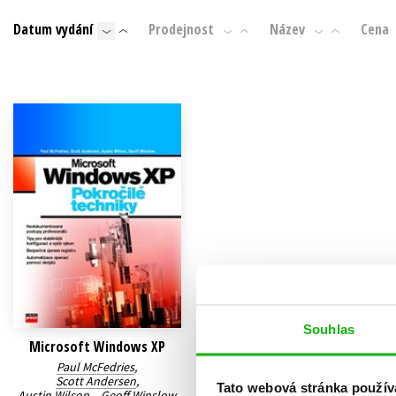
Auto - moto
Datum vydání
Prodejnost
Název
Cena
Jazyky
Beletrie pro děti
Kalendáře
Beletrie pro dospělé
Kariéra a osobní rozvoj
Byznys a ekonomie
Komiks
V
Souhlas
Microsoft Windows XP
Paul McFedries
,
Scott Andersen
,
Tato webová stránka použív
Austin Wilson
,
Geoff Winslow