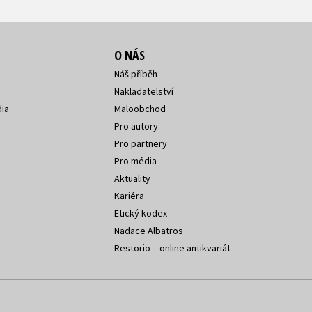
O NÁS
Náš příběh
Nakladatelství
ia
Maloobchod
Pro autory
Pro partnery
Pro média
Aktuality
Kariéra
Etický kodex
Nadace Albatros
Restorio – online antikvariát