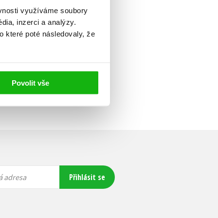
ěvnosti využíváme soubory
ia, inzerci a analýzy.
o které poté následovaly, že
Povolit vše
Přihlásit se
á adresa