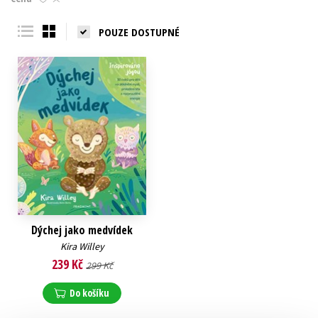
Young adult (SK)
Zahraniční literatura
Zdraví a životní styl
POUZE DOSTUPNÉ
Všechny tituly
Dýchej jako medvídek
Kira Willey
239 Kč
299 Kč
Do košíku