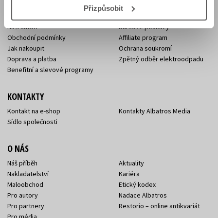
E-SHOP
Přizpůsobit
Aktuality
Knižní novinky
Naši autoři
Dárkové poukazy
Obchodní podmínky
Affiliate program
Jak nakoupit
Ochrana soukromí
Doprava a platba
Zpětný odběr elektroodpadu
Benefitní a slevové programy
KONTAKTY
Kontakt na e-shop
Kontakty Albatros Media
Sídlo společnosti
O NÁS
Náš příběh
Aktuality
Nakladatelství
Kariéra
Maloobchod
Etický kodex
Pro autory
Nadace Albatros
Pro partnery
Restorio – online antikvariát
Pro média