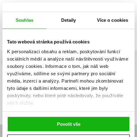
Souhlas
Detaily
Více o cookies
Zobrazuji 1 až 1 z celkem 1 záznamů
Zobraz záznamů
Předchozí
1
Další
Tato webová stránka používá cookies
K personalizaci obsahu a reklam, poskytování funkcí
sociálních médií a analýze naší návštěvnosti využíváme
Budete to vědět jako první!
soubory cookies.
Informace o tom, jak náš web
využíváme, sdílíme se svými partnery pro sociální
Zajímá Vás, jaký knižní hit právě vychází, na jaké zboží je výhodná
média, inzerci a analýzy.
Partneři mohou zkombinovat
sleva, jaká běží soutěž o ceny? Přihlášením k odběru našich e-
tyto údaje s dalšími informacemi, které jim byly
mailových novinek
souhlasíte se zpracováním osobních údajů
.
poskytnuty, nebo které poté následovaly, že používáte
Vaše e-
Vaše e-
jejich služby.
Přihlásit se
mailová
mailová
Vaše e-mailová adresa
adresa
adresa
Povolit vše