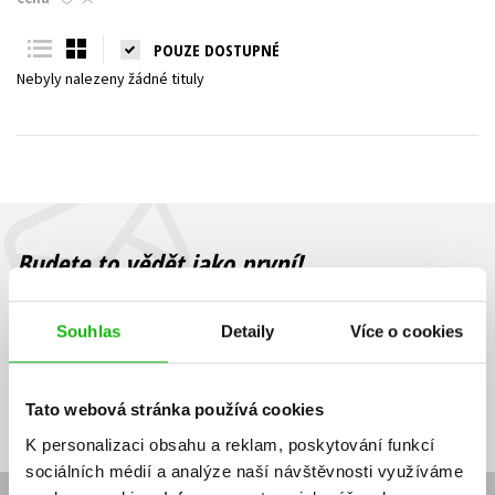
Young adult (SK)
Zahraniční literatura
Zdraví a životní styl
POUZE DOSTUPNÉ
Nebyly nalezeny žádné tituly
Všechny tituly
Budete to vědět jako první!
Zajímá Vás, jaký knižní hit právě vychází, na jaké zboží je výhodná
sleva, jaká běží soutěž o ceny? Přihlášením k odběru našich e-
Souhlas
Detaily
Více o cookies
mailových novinek
souhlasíte se zpracováním osobních údajů
.
Vaše e-
Vaše e-
Přihlásit se
mailová
mailová
Vaše e-mailová adresa
Tato webová stránka používá cookies
adresa
adresa
K personalizaci obsahu a reklam, poskytování funkcí
sociálních médií a analýze naší návštěvnosti využíváme