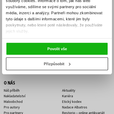
soubory cookies.
Informace o tom, jak náš web
E-SHOP
využíváme, sdílíme se svými partnery pro sociální
média, inzerci a analýzy.
Partneři mohou zkombinovat
Aktuality
Knižní novinky
tyto údaje s dalšími informacemi, které jim byly
Naši autoři
Dárkové poukazy
Obchodní podmínky
Affiliate program
poskytnuty, nebo které poté následovaly, že používáte
Jak nakoupit
Ochrana soukromí
jejich služby.
Doprava a platba
Zpětný odběr elektroodpadu
Benefitní a slevové programy
Povolit vše
KONTAKTY
Kontakt na e-shop
Kontakty Albatros Media
Přizpůsobit
Sídlo společnosti
O NÁS
Náš příběh
Aktuality
Nakladatelství
Kariéra
Maloobchod
Etický kodex
Pro autory
Nadace Albatros
Pro partnery
Restorio – online antikvariát