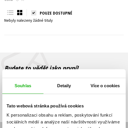
Young adult (SK)
Zahraniční literatura
Zdraví a životní styl
POUZE DOSTUPNÉ
Nebyly nalezeny žádné tituly
Všechny tituly
Budete to vědět jako první!
Zajímá Vás, jaký knižní hit právě vychází, na jaké zboží je výhodná
sleva, jaká běží soutěž o ceny? Přihlášením k odběru našich e-
Souhlas
Detaily
Více o cookies
mailových novinek
souhlasíte se zpracováním osobních údajů
.
Vaše e-
Vaše e-
Přihlásit se
mailová
mailová
Vaše e-mailová adresa
Tato webová stránka používá cookies
adresa
adresa
K personalizaci obsahu a reklam, poskytování funkcí
sociálních médií a analýze naší návštěvnosti využíváme