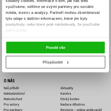
soubory cookies.
Informace o tom, jak náš web
E-SHOP
využíváme, sdílíme se svými partnery pro sociální
média, inzerci a analýzy.
Partneři mohou zkombinovat
Aktuality
Knižní novinky
tyto údaje s dalšími informacemi, které jim byly
Naši autoři
Dárkové poukazy
Obchodní podmínky
Affiliate program
poskytnuty, nebo které poté následovaly, že používáte
Jak nakoupit
Ochrana soukromí
jejich služby.
Doprava a platba
Zpětný odběr elektroodpadu
Benefitní a slevové programy
Povolit vše
KONTAKTY
Kontakt na e-shop
Kontakty Albatros Media
Přizpůsobit
Sídlo společnosti
O NÁS
Náš příběh
Aktuality
Nakladatelství
Kariéra
Maloobchod
Etický kodex
Pro autory
Nadace Albatros
Pro partnery
Restorio – online antikvariát