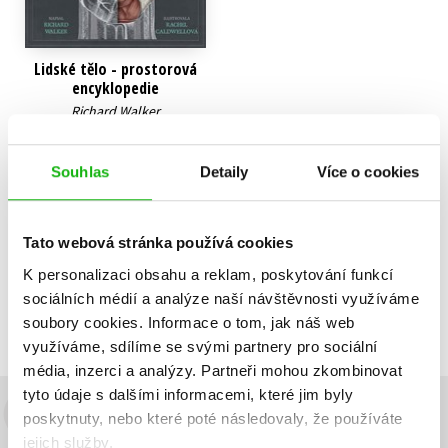
Lidské tělo - prostorová
encyklopedie
Richard Walker
399 Kč
499 Kč
Souhlas
Detaily
Více o cookies
Do košíku
Tato webová stránka používá cookies
K personalizaci obsahu a reklam, poskytování funkcí
Zobrazuji 1 až 1 z celkem 1 záznamů
Zobraz záznamů
sociálních médií a analýze naší návštěvnosti využíváme
Předchozí
1
Další
soubory cookies.
Informace o tom, jak náš web
využíváme, sdílíme se svými partnery pro sociální
média, inzerci a analýzy.
Partneři mohou zkombinovat
tyto údaje s dalšími informacemi, které jim byly
poskytnuty, nebo které poté následovaly, že používáte
Budete to vědět jako první!
jejich služby.