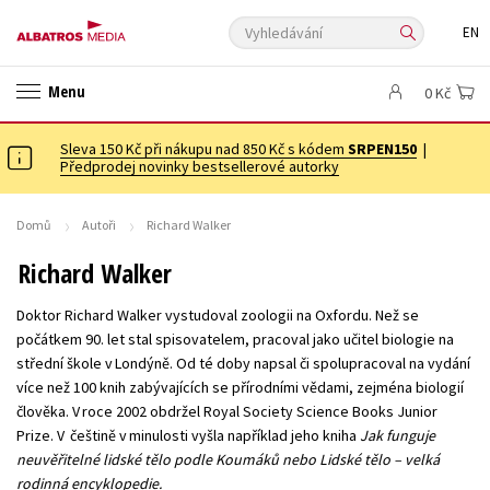
Vyhledávání
EN
ANGLICKÉ KNIHY -20 %
VÝPRODEJ -70 %
KNIHY S DÁRKEM
Menu
0 Kč
ASTERIX S DÁRKEM
🎁DÁRKOVÉ PUBLIKACE
✉️ DÁRKOVÉ POUKAZY
Sleva 150 Kč při nákupu nad 850 Kč s kódem
Auto - moto
Beletrie pro děti
SRPEN150
|
Předprodej novinky bestsellerové autorky
Beletrie pro dospělé
Byznys a ekonomie
Cestování
Dárkové publikace
Dárkové zboží
Digitální fotografie
Domů
Autoři
Richard Walker
Esoterika a duchovní svět
Historie a military
Hobby
Jazyky
Richard Walker
Kalendáře
Kariéra a osobní rozvoj
Komiks
Křížovky
Doktor Richard Walker vystudoval zoologii na Oxfordu. Než se
Kuchařky
New Adult
Ostatní
Počítače
Poezie
počátkem 90. let stal spisovatelem, pracoval jako učitel biologie na
střední škole v Londýně. Od té doby napsal či spolupracoval na vydání
Populárně - naučná pro dospělé
Populárně - naučné pro děti
více než 100 knih zabývajících se přírodními vědami, zejména biologií
Předškoláci
Příroda a zahrada
Přírodní vědy
člověka. V roce 2002 obdržel Royal Society Science Books Junior
Prize. V češtině v minulosti vyšla například jeho kniha
Jak funguje
Společnost, politika
Technika a věda
Učebnice
neuvěřitelné lidské tělo podle Koumáků nebo Lidské tělo – velká
Umění a kultura
Výchova a pedagogika
Young adult
rodinná encyklopedie.