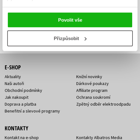
Zajímá Vás, jaký knižní hit právě vychází, na jaké zboží je výhodná
sleva, jaká běží soutěž o ceny? Přihlášením k odběru našich e-
mailových novinek
souhlasíte se zpracováním osobních údajů
.
Povolit vše
Vaše e-
Vaše e-
Přihlásit se
mailová
mailová
Vaše e-mailová adresa
adresa
adresa
Přizpůsobit
E-SHOP
Aktuality
Knižní novinky
Naši autoři
Dárkové poukazy
Obchodní podmínky
Affiliate program
Jak nakoupit
Ochrana soukromí
Doprava a platba
Zpětný odběr elektroodpadu
Benefitní a slevové programy
KONTAKTY
Kontakt na e-shop
Kontakty Albatros Media