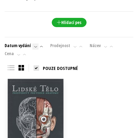
Young adult (SK)
Zahraniční literatura
Zdraví a životní styl
Hlídací pes
Všechny tituly
Datum vydání
Prodejnost
Název
Cena
POUZE DOSTUPNÉ