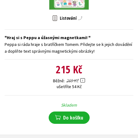
Young adult (SK)
Zahraniční literatura
Zdraví a životní styl
Listování
Všechny tituly
Hraj si s Peppu a úžasnými magnetkami!
Peppa si ráda hraje s bratříčkem Tomem. Přidejte se k jejich dovádění
a doplňte text správnými magnetickými obrázky!
215 Kč
269 Kč
Běžně
ušetříte 54 Kč
Skladem
Do košíku