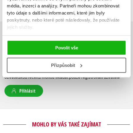
média, inzerci a analýzy.
Partneři mohou zkombinovat
tyto údaje s dalšími informacemi, které jim byly
poskytnuty, nebo které poté následovaly, že používáte
jejich služby.
HODNOCENÍ ČTENÁŘŮ
Povolit vše
V současné době nejsou vytvořena žádná uživatelská hodnocení.
Přizpůsobit
Vaše hodnocení
Uživatelskou recenzi mohou vkládat pouze registrovaní uživatelé
Přihlásit
MOHLO BY VÁS TAKÉ ZAJÍMAT