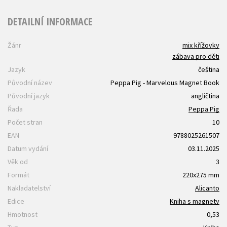
DETAILNÍ INFORMACE
Žánr
mix křížovky
zábava pro děti
Jazyk
čeština
Původní název
Peppa Pig - Marvelous Magnet Book
Původní jazyk
angličtina
Řada
Peppa Pig
Počet stran
10
EAN
9788025261507
Datum vydání
03.11.2025
Věk od
3
Formát
220x275 mm
Nakladatelství
Alicanto
Edice
Kniha s magnety
Hmotnost
0,53