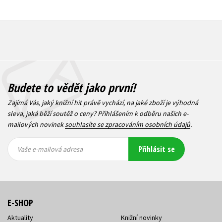
Budete to vědět jako první!
Zajímá Vás, jaký knižní hit právě vychází, na jaké zboží je výhodná
sleva, jaká běží soutěž o ceny? Přihlášením k odběru našich e-
mailových novinek
souhlasíte se zpracováním osobních údajů
.
Vaše e-
Vaše e-
Přihlásit se
mailová
mailová
Vaše e-mailová adresa
adresa
adresa
E-SHOP
Aktuality
Knižní novinky