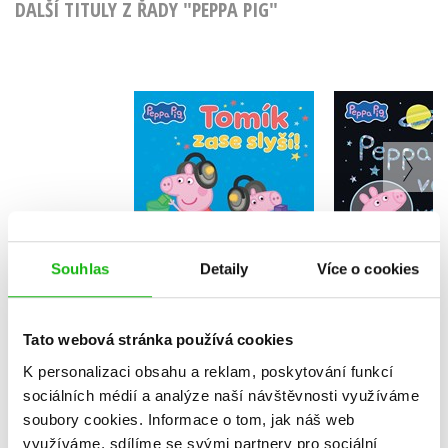
DALŠÍ TITULY Z ŘADY "PEPPA PIG"
Peppa Pi
Peppa Pig - Tomík
vesmí
zase slyší!
Kolekt
Kolektiv
Souhlas
Detaily
Více o cookies
Do košíku
Do košík
159 Kč
199 Kč
159 Kč
Tato webová stránka používá cookies
1
K personalizaci obsahu a reklam, poskytování funkcí
sociálních médií a analýze naší návštěvnosti využíváme
soubory cookies.
Informace o tom, jak náš web
využíváme, sdílíme se svými partnery pro sociální