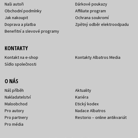
Naši autoři
Dárkové poukazy
Obchodní podmínky
Affiliate program
Jak nakoupit
Ochrana soukromí
Doprava a platba
Zpětný odběr elektroodpadu
Benefitní a slevové programy
KONTAKTY
Kontakt na e-shop
Kontakty Albatros Media
Sídlo společnosti
O NÁS
Náš příběh
Aktuality
Nakladatelství
Kariéra
Maloobchod
Etický kodex
Pro autory
Nadace Albatros
Pro partnery
Restorio – online antikvariát
Pro média