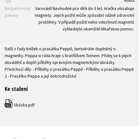
Typ
Kniha
Bezpečnostní
Varování! Nevhodné pro děti do 3 let. Hračka obsahuje
pokyny
magnety. Jejich požití může způsobit vážné zdravotní
problémy. V případě požití nebo vdechnutí magnetů
vyhledejte okamžitě lékařskou pomoc.
Další z řady knížek o prasátku Peppě, tentokráte doplněný o
magnetky. Peppa si ráda hraje s bratříčkem Tomem. Přidej se k jejich
dovádění a doplň příběhy správnými magnetickými obrázky.
Předchozí díly: - Příběhy o prasátku Peppě - Příběhy o prasátku Peppě
2 - Prasátko Peppa a její dobrodružství
Ke stažení
Ukázka.pdf
PDF