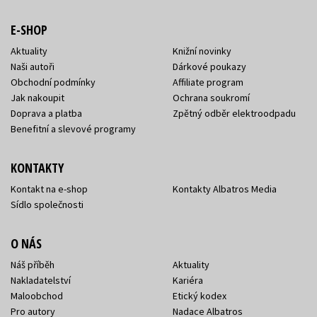
E-SHOP
Aktuality
Knižní novinky
Naši autoři
Dárkové poukazy
Obchodní podmínky
Affiliate program
Jak nakoupit
Ochrana soukromí
Doprava a platba
Zpětný odběr elektroodpadu
Benefitní a slevové programy
KONTAKTY
Kontakt na e-shop
Kontakty Albatros Media
Sídlo společnosti
O NÁS
Náš příběh
Aktuality
Nakladatelství
Kariéra
Maloobchod
Etický kodex
Pro autory
Nadace Albatros