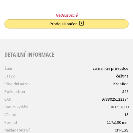
Nedostupné
Prodej ukončen
DETAILNÍ INFORMACE
Žánr
zahraniční průvodce
Jazyk
čeština
Původní název
Kroatien
Počet stran
528
EAN
9788025122174
Datum vydání
28.09.2009
Věk od
15
Formát
117x190 mm
Nakladatelství
CPRESS