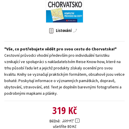
Young adult (SK)
Zahraniční literatura
Zdraví a životní styl
Všechny tituly
Listování
Vše, co potřebujete vědět pro svou cestu do Chorvatska!
Cestovní průvodci vhodní především pro individuální turistiku
vznikající ve spolupráci s nakladatelstvím Reise Know-how, které na
trhu působí řadu let a jejichž produkty získaly ocenění pro svou
kvalitu. Knihy se vyznačují praktickým formátem, obsahově jsou velice
bohaté. Poskytují informace o významných památkách, dopravě,
ubytování, stravování, atd. Text je doplněn barevnými fotografiemi a
podrobnými mapkami a plánky.
319 Kč
399 Kč
Běžně
ušetříte 80 Kč