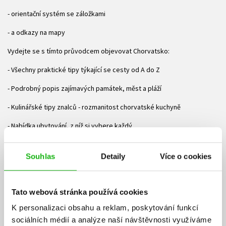
- orientační systém se záložkami
- a odkazy na mapy
Vydejte se s tímto průvodcem objevovat Chorvatsko:
- Všechny praktické tipy týkající se cesty od A do Z
- Podrobný popis zajímavých památek, měst a pláží
- Kulinářské tipy znalců - rozmanitost chorvatské kuchyně
- Nabídka ubytování, z níž si vybere každý
- Možnosti dopravy: letadlo, vlak, autobus, auto, trajekt, pronájem
vozidel
Souhlas
Detaily
Více o cookies
- Tipy pro aktivní dovolenou: turistika, cyklistika, vodní sporty atd.
Tato webová stránka používá cookies
- Informace o reáliích země: dějiny, politika, podnebí, příroda,
obyvatelé, kultura, náboženství, hospodářství
K personalizaci obsahu a reklam, poskytování funkcí
sociálních médií a analýze naší návštěvnosti využíváme
- Všední den v Chorvatsku: kavárny, bary, trhy a svátky