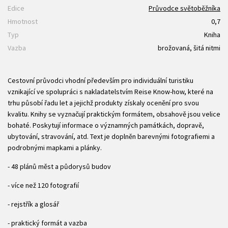
Edice
Průvodce světoběžníka
Hmotnost
0,7
Typ
Kniha
Vazba
brožovaná, šitá nitmi
Cestovní průvodci vhodní především pro individuální turistiku
vznikající ve spolupráci s nakladatelstvím Reise Know-how, které na
trhu působí řadu let a jejichž produkty získaly ocenění pro svou
kvalitu. Knihy se vyznačují praktickým formátem, obsahově jsou velice
bohaté. Poskytují informace o významných památkách, dopravě,
ubytování, stravování, atd. Text je doplněn barevnými fotografiemi a
podrobnými mapkami a plánky.
- 48 plánů měst a půdorysů budov
- více než 120 fotografií
- rejstřík a glosář
- praktický formát a vazba