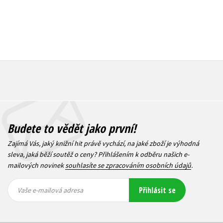
Budete to vědět jako první!
Zajímá Vás, jaký knižní hit právě vychází, na jaké zboží je výhodná
sleva, jaká běží soutěž o ceny? Přihlášením k odběru našich e-
mailových novinek
souhlasíte se zpracováním osobních údajů
.
Vaše e-
Vaše e-
Přihlásit se
mailová
mailová
Vaše e-mailová adresa
adresa
adresa