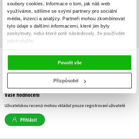
soubory cookies.
Informace o tom, jak náš web
Ke stažení
využíváme, sdílíme se svými partnery pro sociální
média, inzerci a analýzy.
Partneři mohou zkombinovat
tyto údaje s dalšími informacemi, které jim byly
Obsah.pdf
Ukázka.pdf
PDF
PDF
poskytnuty, nebo které poté následovaly, že používáte
jejich služby.
HODNOCENÍ ČTENÁŘŮ
Povolit vše
V současné době nejsou vytvořena žádná uživatelská hodnocení.
Přizpůsobit
Vaše hodnocení
Uživatelskou recenzi mohou vkládat pouze registrovaní uživatelé
Přihlásit