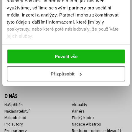
soubory cookies.
Informace o tom, jak náš web
E-SHOP
využíváme, sdílíme se svými partnery pro sociální
média, inzerci a analýzy.
Partneři mohou zkombinovat
Aktuality
Knižní novinky
tyto údaje s dalšími informacemi, které jim byly
Naši autoři
Dárkové poukazy
Obchodní podmínky
Affiliate program
poskytnuty, nebo které poté následovaly, že používáte
Jak nakoupit
Ochrana soukromí
jejich služby.
Doprava a platba
Zpětný odběr elektroodpadu
Benefitní a slevové programy
Povolit vše
KONTAKTY
Kontakt na e-shop
Kontakty Albatros Media
Přizpůsobit
Sídlo společnosti
O NÁS
Náš příběh
Aktuality
Nakladatelství
Kariéra
Maloobchod
Etický kodex
Pro autory
Nadace Albatros
Pro partnery
Restorio – online antikvariát