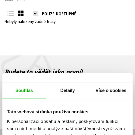
Young adult (SK)
Zahraniční literatura
Zdraví a životní styl
POUZE DOSTUPNÉ
Nebyly nalezeny žádné tituly
Všechny tituly
Budete to vědět jako první!
Zajímá Vás, jaký knižní hit právě vychází, na jaké zboží je výhodná
sleva, jaká běží soutěž o ceny? Přihlášením k odběru našich e-
Souhlas
Detaily
Více o cookies
mailových novinek
souhlasíte se zpracováním osobních údajů
.
Vaše e-
Vaše e-
Přihlásit se
mailová
mailová
Vaše e-mailová adresa
Tato webová stránka používá cookies
adresa
adresa
K personalizaci obsahu a reklam, poskytování funkcí
sociálních médií a analýze naší návštěvnosti využíváme