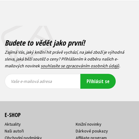
Budete to vědět jako první!
Zajímá Vás, jaký knižní hit právě vychází, na jaké zboží je výhodná
sleva, jaká běží soutěž o ceny? Přihlášením k odběru našich e-
mailových novinek
souhlasíte se zpracováním osobních údajů
.
Vaše e-
Vaše e-
Přihlásit se
mailová
mailová
Vaše e-mailová adresa
adresa
adresa
E-SHOP
Aktuality
Knižní novinky
Naši autoři
Dárkové poukazy
Obchodní podmínky
Affiliate program