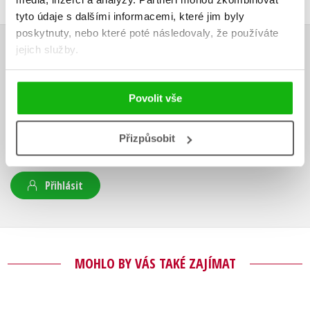
tyto údaje s dalšími informacemi, které jim byly
poskytnuty, nebo které poté následovaly, že používáte
jejich služby.
HODNOCENÍ ČTENÁŘŮ
V současné době nejsou vytvořena žádná uživatelská hodnocení.
Povolit vše
Vaše hodnocení
Přizpůsobit
Uživatelskou recenzi mohou vkládat pouze registrovaní uživatelé
Přihlásit
MOHLO BY VÁS TAKÉ ZAJÍMAT