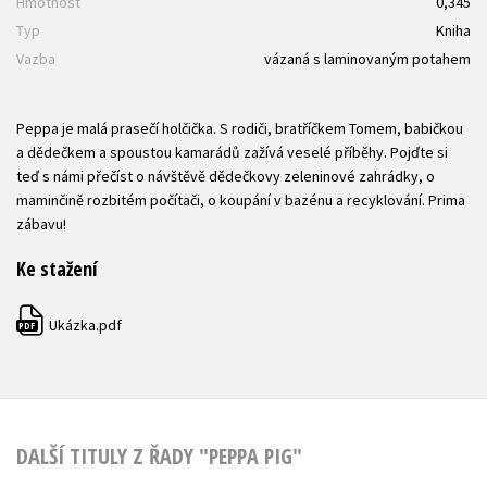
Hmotnost
0,345
Typ
Kniha
Vazba
vázaná s laminovaným potahem
Peppa je malá prasečí holčička. S rodiči, bratříčkem Tomem, babičkou
a dědečkem a spoustou kamarádů zažívá veselé příběhy. Pojďte si
teď s námi přečíst o návštěvě dědečkovy zeleninové zahrádky, o
maminčině rozbitém počítači, o koupání v bazénu a recyklování. Prima
zábavu!
Ke stažení
Ukázka.pdf
PDF
DALŠÍ TITULY Z ŘADY "PEPPA PIG"