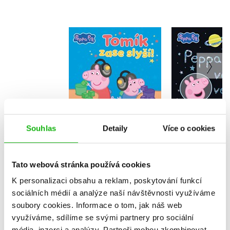
Peppa Pi
Peppa Pig - Tomík
vesmí
zase slyší!
Kolekt
Kolektiv
Souhlas
Detaily
Více o cookies
Do košíku
Do košík
159 Kč
199 Kč
159 Kč
1
Tato webová stránka používá cookies
K personalizaci obsahu a reklam, poskytování funkcí
sociálních médií a analýze naší návštěvnosti využíváme
soubory cookies.
Informace o tom, jak náš web
využíváme, sdílíme se svými partnery pro sociální
média, inzerci a analýzy.
Partneři mohou zkombinovat