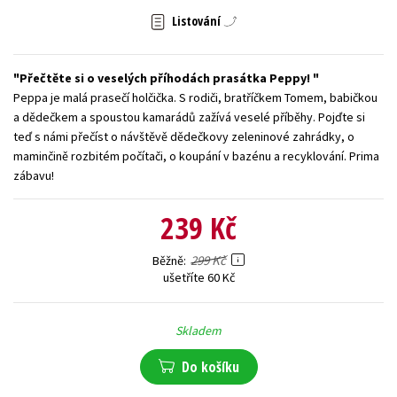
Listování
Young adult (SK)
Zahraniční literatura
Zdraví a životní styl
Všechny tituly
Přečtěte si o veselých příhodách prasátka Peppy!
Peppa je malá prasečí holčička. S rodiči, bratříčkem Tomem, babičkou
a dědečkem a spoustou kamarádů zažívá veselé příběhy. Pojďte si
teď s námi přečíst o návštěvě dědečkovy zeleninové zahrádky, o
maminčině rozbitém počítači, o koupání v bazénu a recyklování. Prima
zábavu!
239 Kč
299 Kč
Běžně
ušetříte 60 Kč
Skladem
Do košíku