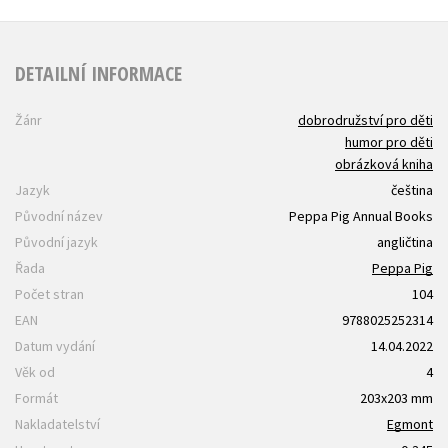
DETAILNÍ INFORMACE
Žánr
dobrodružství pro děti
humor pro děti
obrázková kniha
Jazyk
čeština
Původní název
Peppa Pig Annual Books
Původní jazyk
angličtina
Řada
Peppa Pig
Počet stran
104
EAN
9788025252314
Datum vydání
14.04.2022
Věk od
4
Formát
203x203 mm
Nakladatelství
Egmont