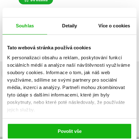
Souhlas
Detaily
Více o cookies
Zobrazuji 1 až 1 z celkem 1 záznamů
Zobraz záznamů
Předchozí
1
Další
Tato webová stránka používá cookies
K personalizaci obsahu a reklam, poskytování funkcí
sociálních médií a analýze naší návštěvnosti využíváme
soubory cookies.
Informace o tom, jak náš web
Budete to vědět jako první!
využíváme, sdílíme se svými partnery pro sociální
média, inzerci a analýzy.
Partneři mohou zkombinovat
Zajímá Vás, jaký knižní hit právě vychází, na jaké zboží je výhodná
sleva, jaká běží soutěž o ceny? Přihlášením k odběru našich e-
tyto údaje s dalšími informacemi, které jim byly
mailových novinek
souhlasíte se zpracováním osobních údajů
.
poskytnuty, nebo které poté následovaly, že používáte
jejich služby.
Vaše e-
Vaše e-
Přihlásit se
mailová
mailová
Vaše e-mailová adresa
adresa
adresa
Povolit vše