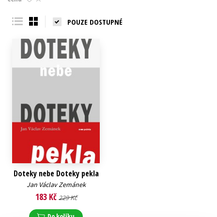
Young adult (SK)
Zahraniční literatura
Zdraví a životní styl
POUZE DOSTUPNÉ
Všechny tituly
Doteky nebe Doteky pekla
Jan Václav Zemánek
183 Kč
229 Kč
Do košíku