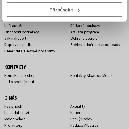
Přizpůsobit
E-SHOP
Aktuality
Knižní novinky
Naši autoři
Dárkové poukazy
Obchodní podmínky
Affiliate program
Jak nakoupit
Ochrana soukromí
Doprava a platba
Zpětný odběr elektroodpadu
Benefitní a slevové programy
KONTAKTY
Kontakt na e-shop
Kontakty Albatros Media
Sídlo společnosti
O NÁS
Náš příběh
Aktuality
Nakladatelství
Kariéra
Maloobchod
Etický kodex
Pro autory
Nadace Albatros