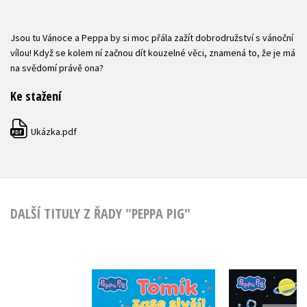
Jsou tu Vánoce a Peppa by si moc přála zažít dobrodružství s vánoční
vílou! Když se kolem ní začnou dít kouzelné věci, znamená to, že je má
na svědomí právě ona?
Ke stažení
Ukázka.pdf
PDF
DALŠÍ TITULY Z ŘADY "PEPPA PIG"
Peppa Pi
Peppa Pig - Tomík
vesmí