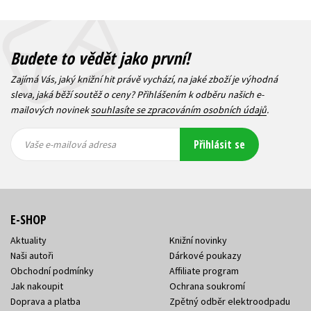
Budete to vědět jako první!
Zajímá Vás, jaký knižní hit právě vychází, na jaké zboží je výhodná
sleva, jaká běží soutěž o ceny? Přihlášením k odběru našich e-
mailových novinek
souhlasíte se zpracováním osobních údajů
.
Vaše e-
Vaše e-
Přihlásit se
mailová
mailová
Vaše e-mailová adresa
adresa
adresa
E-SHOP
Aktuality
Knižní novinky
Naši autoři
Dárkové poukazy
Obchodní podmínky
Affiliate program
Jak nakoupit
Ochrana soukromí
Doprava a platba
Zpětný odběr elektroodpadu