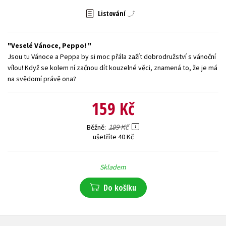
Listování
Young adult (SK)
Zahraniční literatura
Zdraví a životní styl
Všechny tituly
Veselé Vánoce, Peppo!
Jsou tu Vánoce a Peppa by si moc přála zažít dobrodružství s vánoční
vílou! Když se kolem ní začnou dít kouzelné věci, znamená to, že je má
na svědomí právě ona?
159 Kč
199 Kč
Běžně
ušetříte 40 Kč
Skladem
Do košíku