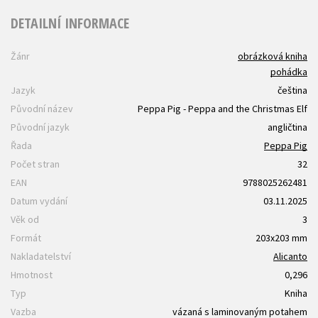
DETAILNÍ INFORMACE
Žánr
obrázková kniha
pohádka
Jazyk
čeština
Původní název
Peppa Pig - Peppa and the Christmas Elf
Původní jazyk
angličtina
Řada
Peppa Pig
Počet stran
32
EAN
9788025262481
Datum vydání
03.11.2025
Věk od
3
Formát
203x203 mm
Nakladatelství
Alicanto
Hmotnost
0,296
Typ
Kniha
Vazba
vázaná s laminovaným potahem