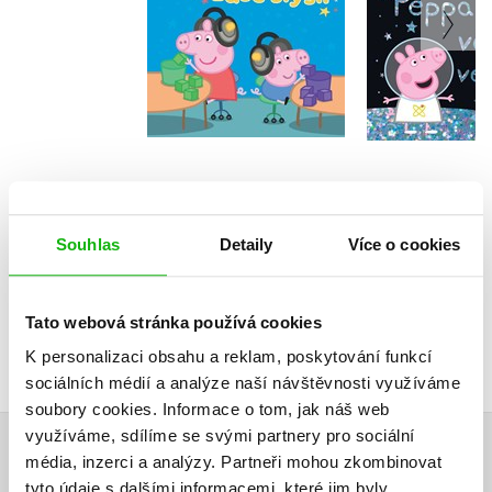
zase slyší!
Kolekt
Kolektiv
Do košíku
Do košík
159 Kč
199 Kč
159 Kč
1
Souhlas
Detaily
Více o cookies
Tato webová stránka používá cookies
K personalizaci obsahu a reklam, poskytování funkcí
sociálních médií a analýze naší návštěvnosti využíváme
soubory cookies.
Informace o tom, jak náš web
využíváme, sdílíme se svými partnery pro sociální
média, inzerci a analýzy.
Partneři mohou zkombinovat
HODNOCENÍ ČTENÁŘŮ
tyto údaje s dalšími informacemi, které jim byly