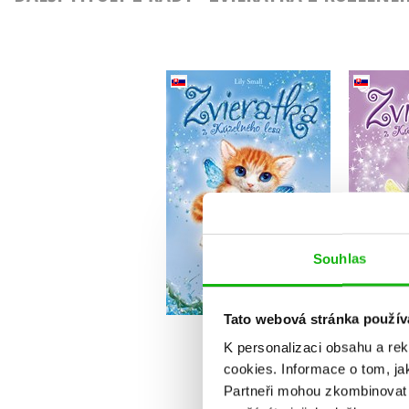
Zvieratká z Kúzelného
Zviera
lesa - Mačička Tinka
lesa 
(slovensky)
(
Lily Small
Souhlas
Do košíku
167 Kč
1
209 Kč
Tato webová stránka použív
K personalizaci obsahu a re
cookies.
Informace o tom, ja
Partneři mohou zkombinovat t