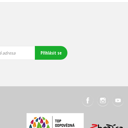
Přihlásit se
á adresa