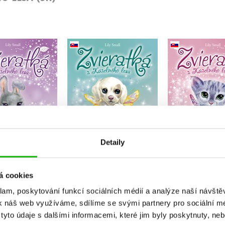
Zvieratká z 
tká z Kúzelného
Zvieratká z Kúzelného
lesa – Mači
– Králiček Belka
lesa – Psík Bobi
(sloven
slovensky)
(slovensky)
Lily Sm
Lily Small
Lily Small
Detaily
Do košíku
Do košíku
Do košík
67 Kč
167 Kč
209 Kč
209 Kč
167 Kč
2
á cookies
klam, poskytování funkcí sociálních médií a analýze naší návšt
k náš web využíváme, sdílíme se svými partnery pro sociální méd
yto údaje s dalšími informacemi, které jim byly poskytnuty, neb