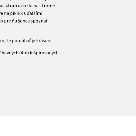
, ktorá uviazla na strome.
e na piknik s ďalšími
to pre ňu šanca spoznať
om, že pomáhať je krásne.
zábavných úloh inšpirovaných