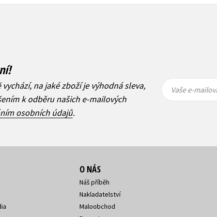
ní!
Vaše e-
Vaše e-
ě vychází, na jaké zboží je výhodná sleva,
mailová
mailová
Vaše e-mailov
adresa
adresa
ášením k odběru našich e-mailových
áním osobních údajů
.
O NÁS
Náš příběh
Nakladatelství
ia
Maloobchod