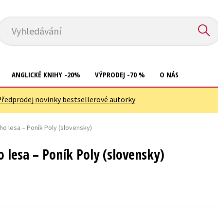
Vyhledávání
ANGLICKÉ KNIHY -20%
VÝPRODEJ -70 %
O NÁS
Předprodej novinky bestsellerové autorky
Přírodní vědy
Křížovky
Společnost, politika
ho lesa – Poník Poly (slovensky)
Kuchařky
Technika a věda
New Adult
o lesa – Poník Poly (slovensky)
Učebnice
Ostatní
Umění a kultura
Počítače
Výchova a pedagogika
Poezie
Young adult