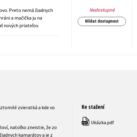
Nedostupné
slovo. Preto nemá žiadnych
hráni a mačička ju na
Hlídat dostupnost
ť nových priateľov.
167
Kč
s DPH
Ke stažení
oztomilé zvieratká a kde vo
Ukázka.pdf
PDF
loví, natoľko zneistie, že zo
žiadnych kamarátov a je z