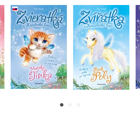
Zvieratká z Kúzelného
ho
Zvířátka z Kouzelného
lesa - Mačička Tinka
fi
lesa – Poník Poly
(slovensky)
Lily Small
Lily Small
Do košíku
Do košíku
183 Kč
229 Kč
167 Kč
209 Kč