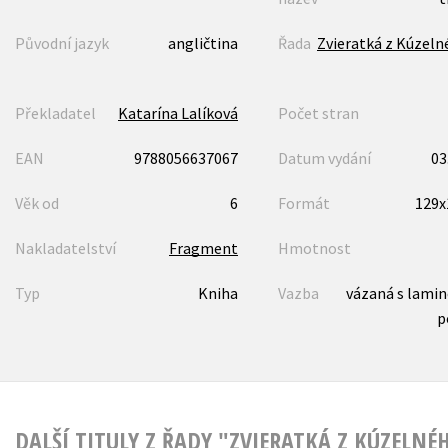
Původní jazyk
angličtina
Řada
Zvieratká z Kúzeln
Překladatel
Katarína Lalíková
Počet stran
EAN
9788056637067
Datum vydání
03
Věk od
6
Formát
129
Nakladatelství
Fragment
Hmotnost
Typ
Kniha
Vazba
vázaná s lami
p
DALŠÍ TITULY Z ŘADY "ZVIERATKÁ Z KÚZELNÉH