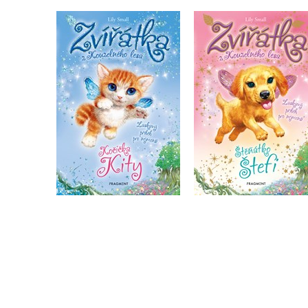
Zvířátka z Kouzelného
Zvířátka z Kouzelné
lesa - Kočička Kity
lesa – Štěňátko Šte
Lily Small
Lily Small
Do košíku
Do košíku
183 Kč
183 Kč
229 Kč
229 Kč