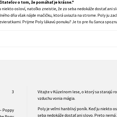
čitateľov o tom, že pomáhať je krásne.
Populárně - naučná pro dospělé
ju niekto osloví, natoľko zneistie, že zo seba nedokáže dostať ani 
Young adult (SK)
Populárně - naučné pro děti
ného dňa však nájde mačičku, ktorá uviazla na strome. Poly ju zac
Zahraniční literatura
zvieratkami. Prijme Poly lákavú ponuku? Je to pre ňu šanca spozna
Předškoláci
Zdraví a životní styl
Příroda a zahrada
šechny tituly
3
Vitajte v Kúzelnom lese, o ktorý sa starajú r
vzduchu vonia mágia.
Poly je veľmi hanblivý poník. Keď ju niekto os
 – Poppy
seba nedokáže dostať ani slovo. Preto nemá 
he Pony