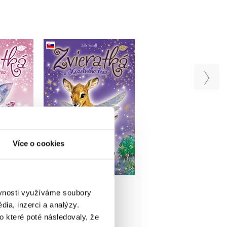
Kúzelného
Zvieratká z Kúzelného
Zvieratká z Kúzeln
čka Kiki
lesa – Srnka Sára
lesa - Králiček Nel
sky)
(slovensky)
(slovensky)
all
Lily Small
Lily Small
Více o cookies
Do košíku
Do košíku
u
167 Kč
167 Kč
209 Kč
209 Kč
09 Kč
ěvnosti využíváme soubory
ia, inzerci a analýzy.
o které poté následovaly, že