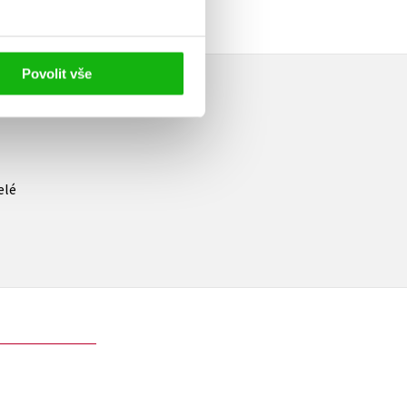
Povolit vše
elé