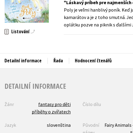
Láskavý príbeh pre najmenších 
Auto - moto
Poly je veľmi hanblivý poník. Keď 
Jazyky
Beletrie pro děti
kamarátov a je z toho smutná. Jed
Kalendáře
oplátku pozve na piknik s ďalšími 
Beletrie pro dospělé
Listování
Kariéra a osobní rozvoj
Byznys a ekonomie
Komiks
Detailní informace
Řada
Hodnocení čtenářů
V
DETAILNÍ INFORMACE
Žánr
fantasy pro děti
Číslo dílu
příběhy o zvířatech
Jazyk
slovenština
Původní
Fairy Animals
název
t