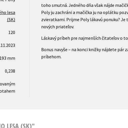
toho smutná. Jedného dňa však nájde mačičku
ého lesa
Poly ju zachráni a mačička ju na oplátku pozv
(SK)
zvieratkami. Prijme Poly lákavú ponuku? Je 
nových priateľov.
120
Láskavý príbeh pre najmenších čitateľov o t
.11.2023
Bonus navyše – na konci knižky nájdete pár 
príbehom.
x193 mm
0,238
novaným
otahem
O LESA (SK)"