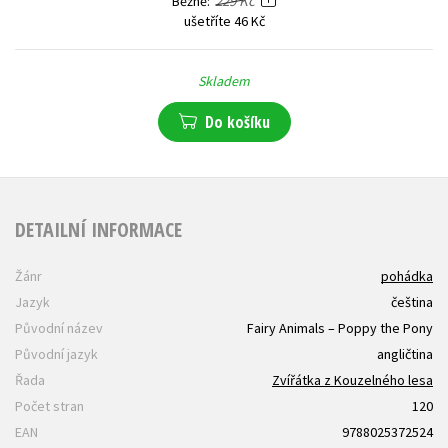
229 Kč
Běžně
ušetříte 46 Kč
Skladem
Do košíku
DETAILNÍ INFORMACE
Žánr
pohádka
Jazyk
čeština
Původní název
Fairy Animals – Poppy the Pony
Původní jazyk
angličtina
Řada
Zvířátka z Kouzelného lesa
Počet stran
120
EAN
9788025372524