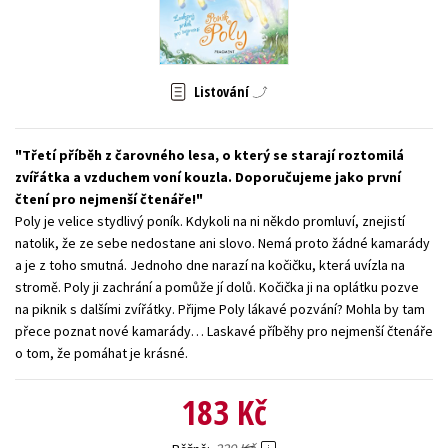
Young adult (SK)
Zahraniční literatura
Zdraví a životní styl
Všechny tituly
Listování
Třetí příběh z čarovného lesa, o který se starají roztomilá
zvířátka a vzduchem voní kouzla. Doporučujeme jako první
čtení pro nejmenší čtenáře!
Poly je velice stydlivý poník. Kdykoli na ni někdo promluví, znejistí
natolik, že ze sebe nedostane ani slovo. Nemá proto žádné kamarády
a je z toho smutná. Jednoho dne narazí na kočičku, která uvízla na
stromě. Poly ji zachrání a pomůže jí dolů. Kočička ji na oplátku pozve
na piknik s dalšími zvířátky. Přijme Poly lákavé pozvání? Mohla by tam
přece poznat nové kamarády… Laskavé příběhy pro nejmenší čtenáře
o tom, že pomáhat je krásné.
183 Kč