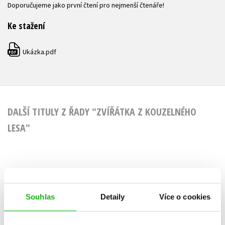
Doporučujeme jako první čtení pro nejmenší čtenáře!
Ke stažení
Ukázka.pdf
PDF
DALŠÍ TITULY Z ŘADY "ZVÍŘÁTKA Z KOUZELNÉHO
LESA"
Zvířátka z
Zvířát
Kouzelného lesa -
Kouzelného
Souhlas
Detaily
Více o cookies
Kočička Kity
Štěňátko
Lily Small
Lily Sm