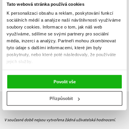
Tato webová stránka používá cookies
K personalizaci obsahu a reklam, poskytování funkcí
sociálních médií a analýze naší návštěvnosti využíváme
soubory cookies.
Informace o tom, jak náš web
Do košíku
Do košík
využíváme, sdílíme se svými partnery pro sociální
183 Kč
183 Kč
229 Kč
2
média, inzerci a analýzy.
Partneři mohou zkombinovat
tyto údaje s dalšími informacemi, které jim byly
poskytnuty, nebo které poté následovaly, že používáte
jejich služby.
Povolit vše
Přizpůsobit
HODNOCENÍ ČTENÁŘŮ
V současné době nejsou vytvořena žádná uživatelská hodnocení.