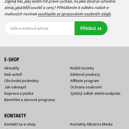
Zajímá Vás, jaký knižní hit právě vychází, na jaké zboží je výhodná
sleva, jaká běží soutěž o ceny? Přihlášením k odběru našich e-
mailových novinek
souhlasíte se zpracováním osobních údajů
.
Vaše e-
Vaše e-
Přihlásit se
mailová
mailová
Vaše e-mailová adresa
adresa
adresa
E-SHOP
Aktuality
Knižní novinky
Naši autoři
Dárkové poukazy
Obchodní podmínky
Affiliate program
Jak nakoupit
Ochrana soukromí
Doprava a platba
Zpětný odběr elektroodpadu
Benefitní a slevové programy
KONTAKTY
Kontakt na e-shop
Kontakty Albatros Media