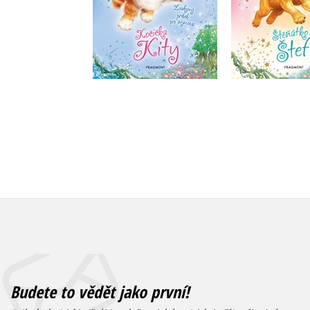
Do košíku
Do košík
183 Kč
183 Kč
229 Kč
2
Budete to vědět jako první!