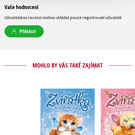
Vaše hodnocení
Uživatelskou recenzi mohou vkládat pouze registrovaní uživatelé
Přihlásit
MOHLO BY VÁS TAKÉ ZAJÍMAT
Zvířátka z
Zvířát
Kouzelného lesa -
Kouzelného
Kočička Kity
Štěňátko
Lily Small
Lily Sm