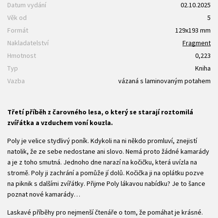
Datum vydání
02.10.2025
Věk od
5
Formát
129x193 mm
Nakladatelství
Fragment
Hmotnost
0,223
Typ
Kniha
Vazba
vázaná s laminovaným potahem
Třetí příběh z čarovného lesa, o který se starají roztomilá
zvířátka a vzduchem voní kouzla.
Poly je velice stydlivý poník. Kdykoli na ni někdo promluví, znejistí
natolik, že ze sebe nedostane ani slovo. Nemá proto žádné kamarády
a je z toho smutná. Jednoho dne narazí na kočičku, která uvízla na
stromě. Poly ji zachrání a pomůže jí dolů. Kočička ji na oplátku pozve
na piknik s dalšími zvířátky. Přijme Poly lákavou nabídku? Je to šance
poznat nové kamarády…
Laskavé příběhy pro nejmenší čtenáře o tom, že pomáhat je krásné.