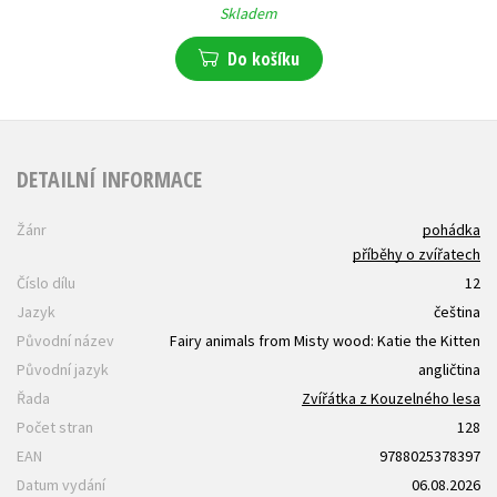
Skladem
Do košíku
DETAILNÍ INFORMACE
Žánr
pohádka
příběhy o zvířatech
Číslo dílu
12
Jazyk
čeština
Původní název
Fairy animals from Misty wood: Katie the Kitten
Původní jazyk
angličtina
Řada
Zvířátka z Kouzelného lesa
Počet stran
128
EAN
9788025378397
Datum vydání
06.08.2026