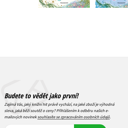
183 Kč
167 Kč
229 Kč
2
Budete to vědět jako první!
Zajímá Vás, jaký knižní hit právě vychází, na jaké zboží je výhodná
sleva, jaká běží soutěž o ceny? Přihlášením k odběru našich e-
mailových novinek
souhlasíte se zpracováním osobních údajů
.
Vaše e-
Vaše e-