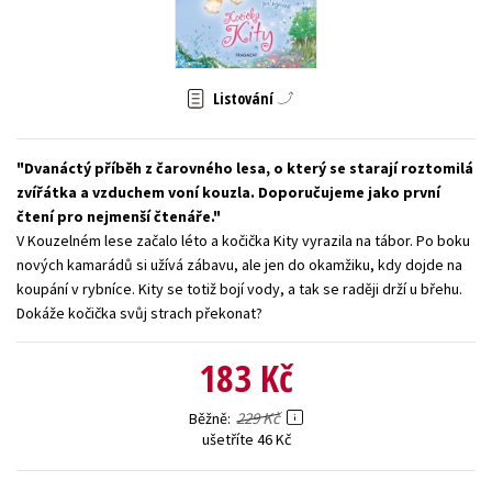
Young adult (SK)
Zahraniční literatura
Zdraví a životní styl
Všechny tituly
Listování
Dvanáctý příběh z čarovného lesa, o který se starají roztomilá
zvířátka a vzduchem voní kouzla. Doporučujeme jako první
čtení pro nejmenší čtenáře.
V Kouzelném lese začalo léto a kočička Kity vyrazila na tábor. Po boku
nových kamarádů si užívá zábavu, ale jen do okamžiku, kdy dojde na
koupání v rybníce. Kity se totiž bojí vody, a tak se raději drží u břehu.
Dokáže kočička svůj strach překonat?
183 Kč
229 Kč
Běžně
ušetříte 46 Kč