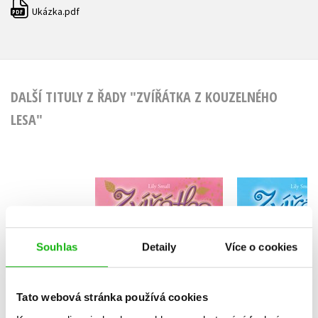
Ukázka.pdf
PDF
DALŠÍ TITULY Z ŘADY "ZVÍŘÁTKA Z KOUZELNÉHO
LESA"
Zvířátka z
Zvířát
Kouzelného lesa –
Kouzelného
Štěňátko Štefi
Poník 
Lily Small
Lily Sm
Souhlas
Detaily
Více o cookies
Tato webová stránka používá cookies