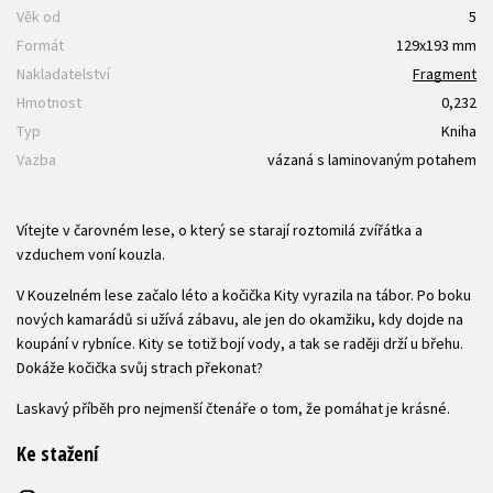
Věk od
5
Formát
129x193 mm
Nakladatelství
Fragment
Hmotnost
0,232
Typ
Kniha
Vazba
vázaná s laminovaným potahem
Vítejte v čarovném lese, o který se starají roztomilá zvířátka a
vzduchem voní kouzla.
V Kouzelném lese začalo léto a kočička Kity vyrazila na tábor. Po boku
nových kamarádů si užívá zábavu, ale jen do okamžiku, kdy dojde na
koupání v rybníce. Kity se totiž bojí vody, a tak se raději drží u břehu.
Dokáže kočička svůj strach překonat?
Laskavý příběh pro nejmenší čtenáře o tom, že pomáhat je krásné.
Ke stažení