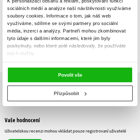
K personalizaci obsahu a reklam, poskytování funkcí
Do košíku
Do košík
sociálních médií a analýze naší návštěvnosti využíváme
183 Kč
183 Kč
soubory cookies.
Informace o tom, jak náš web
229 Kč
2
využíváme, sdílíme se svými partnery pro sociální
média, inzerci a analýzy.
Partneři mohou zkombinovat
tyto údaje s dalšími informacemi, které jim byly
poskytnuty, nebo které poté následovaly, že používáte
jejich služby.
Povolit vše
HODNOCENÍ ČTENÁŘŮ
Přizpůsobit
V současné době nejsou vytvořena žádná uživatelská hodnocení.
Vaše hodnocení
Uživatelskou recenzi mohou vkládat pouze registrovaní uživatelé