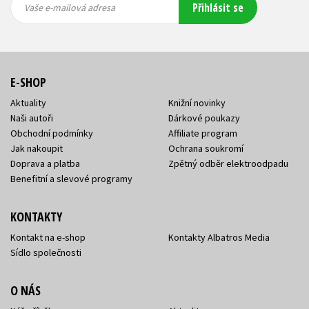
Přihlásit se
mailová
mailová
Vaše e-mailová adresa
adresa
adresa
E-SHOP
Aktuality
Knižní novinky
Naši autoři
Dárkové poukazy
Obchodní podmínky
Affiliate program
Jak nakoupit
Ochrana soukromí
Doprava a platba
Zpětný odběr elektroodpadu
Benefitní a slevové programy
KONTAKTY
Kontakt na e-shop
Kontakty Albatros Media
Sídlo společnosti
O NÁS