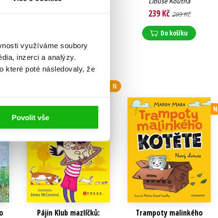
Libuše Koutná
183 Kč
239 Kč
229 Kč
299 Kč
Do košíku
Do košíku
ěvnosti využíváme soubory
ia, inzerci a analýzy.
o které poté následovaly, že
N
N
N
Povolit vše
o
Pájin Klub mazlíčků:
Trampoty malinkého