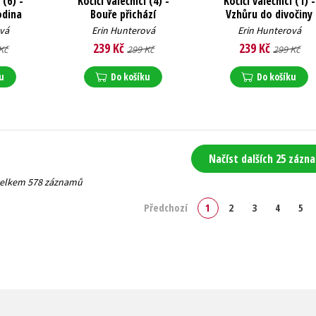
 (6) -
Kočičí válečníci (4) -
Kočičí válečníci (1) -
odina
Bouře přichází
Vzhůru do divočiny
vá
Erin Hunterová
Erin Hunterová
239 Kč
239 Kč
Kč
299 Kč
299 Kč
u
Do košíku
Do košíku
Načíst dalších 25 zázn
 celkem 578 záznamů
Předchozí
1
2
3
4
5