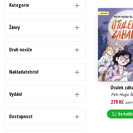
Auto - moto
Kategorie
Jazyky
Beletrie pro děti
Kalendáře
Beletrie pro dospělé
Žánry
Kariéra a osobní rozvoj
Byznys a ekonomie
Komiks
Druh nosiče
V
Nakladatelství
Útulek záh
Vydání
Petr Hugo Šl
279 Kč
349 
Do košík
Dostupnost