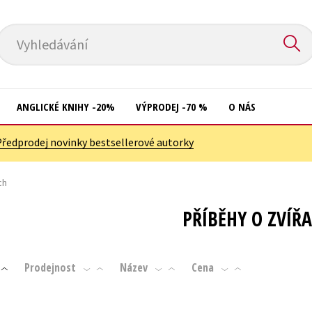
Vyhledávání
ANGLICKÉ KNIHY -20%
VÝPRODEJ -70 %
O NÁS
Předprodej novinky bestsellerové autorky
Přírodní vědy
Křížovky
Společnost, politika
ch
Kuchařky
Technika a věda
New Adult
PŘÍBĚHY O ZVÍŘ
Učebnice
Ostatní
Umění a kultura
Počítače
Prodejnost
Název
Cena
Výchova a pedagogika
Poezie
Young adult