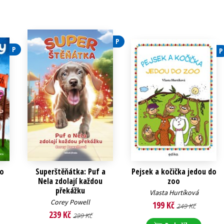
P
P
P
 o
Superštěňátka: Puf a
Pejsek a kočička jedou do
Nela zdolají každou
zoo
překážku
Vlasta Hurtíková
Corey Powell
199 Kč
249 Kč
239 Kč
299 Kč