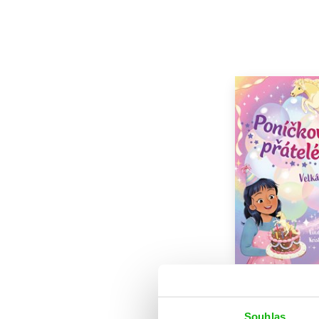
Poníčkoví přátel
párty
Linda Chapma
Souhlas