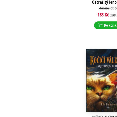
Ostražitý len
Amelia Cob
183 Kč
229 
Do košík