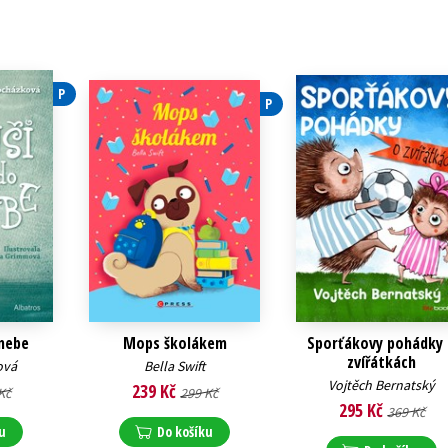
P
P
 nebe
Mops školákem
Sporťákovy pohádky
zvířátkách
ová
Bella Swift
Vojtěch Bernatský
239 Kč
Kč
299 Kč
295 Kč
369 Kč
u
Do košíku