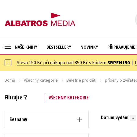
NAŠE KNIHY
BESTSELLERY
NOVINKY
PŘIPRAVUJEME
Sleva 150 Kč při nákupu nad 850 Kč s kódem
SRPEN150
|
ANGLICKÉ KNIHY -20 %
Cestování
VÝPRODEJ -70 %
Dárkové publikace
Domů
Všechny kategorie
Beletrie pro děti
příběhy o zvířate
KNIHY S DÁRKEM
Dárkové zboží
Filtrujte
VŠECHNY KATEGORIE
ASTERIX S DÁRKEM
Digitální fotografie
🎁DÁRKOVÉ PUBLIKACE
Esoterika a duchovní svět
Datum vydání
Seznamy
✉️ DÁRKOVÉ POUKAZY
Historie a military
Hobby