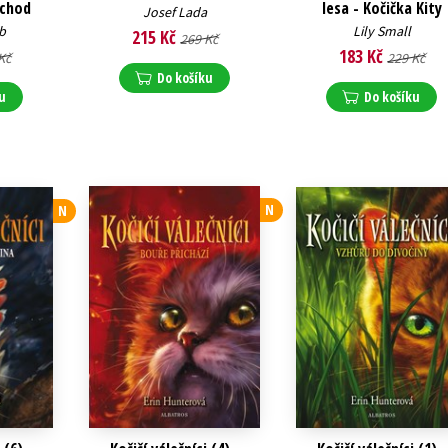
ochod
lesa - Kočička Kity
Josef Lada
b
Lily Small
215 Kč
269 Kč
183 Kč
Kč
229 Kč
Do košíku
u
Do košíku
N
N