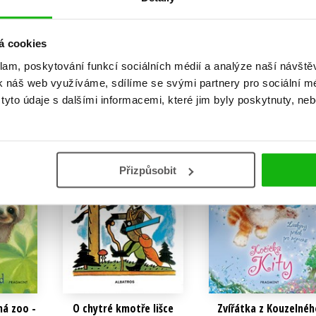
239 Kč
239 Kč
Kč
299 Kč
299 Kč
u
Do košíku
Do košíku
á cookies
klam, poskytování funkcí sociálních médií a analýze naší návšt
k náš web využíváme, sdílíme se svými partnery pro sociální méd
yto údaje s dalšími informacemi, které jim byly poskytnuty, neb
P
N
Přizpůsobit
ná zoo -
O chytré kmotře lišce
Zvířátka z Kouzelnéh