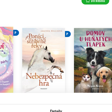
Do košíku
P
P
é: Velká
Poníci od stříbrné řeky –
Domov U Huňatých
Nebezpečná hra
tlapek
nová
Amanda Willsová
Megan Rixová
Detaily