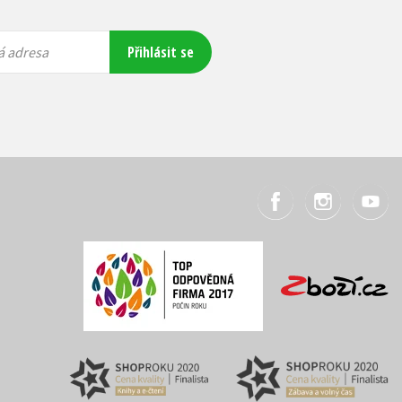
Přihlásit se
á adresa