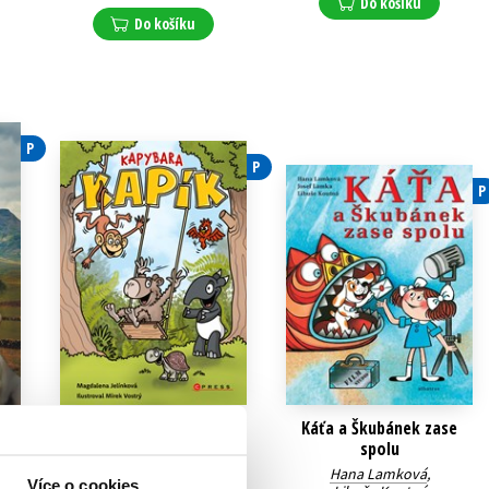
Do košíku
Do košíku
P
P
P
Kapybara Kapík
Káťa a Škubánek zase
spolu
Magdalena Jelínková
Nováková
,
Hana Lamková
,
Více o cookies
Mirek Vostrý