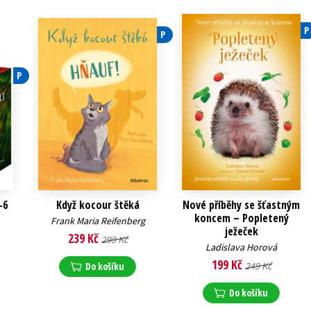
P
P
P
-6
Když kocour štěká
Nové příběhy se šťastným
koncem – Popletený
Frank Maria Reifenberg
ježeček
239 Kč
299 Kč
Ladislava Horová
199 Kč
Do košíku
249 Kč
Do košíku