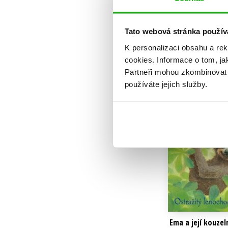
239 Kč
299 
Do košík
Tato webová stránka použív
K personalizaci obsahu a re
cookies.
Informace o tom, ja
Partneři mohou zkombinovat t
používáte jejich služby.
Ema a její kouzel