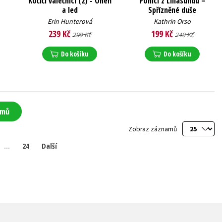
Kočičí válečníci (2) - Oheň
Poníci z Lillasundu –
a led
Spřízněné duše
Erin Hunterová
Kathrin Orso
239 Kč
199 Kč
299 Kč
249 Kč
Do košíku
Do košíku
amů
Zobraz záznamů
…
24
Další