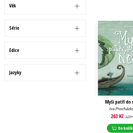
Věk
Série
Edice
Jazyky
Myši patří do
Iva Procházk
263 Kč
329 
Do košík