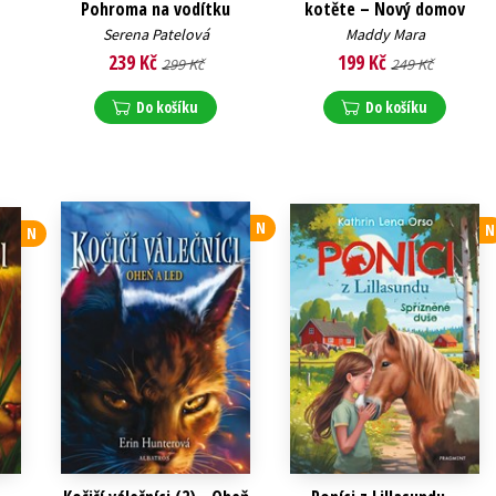
Pohroma na vodítku
kotěte – Nový domov
Serena Patelová
Maddy Mara
239 Kč
199 Kč
299 Kč
249 Kč
Do košíku
Do košíku
N
N
N