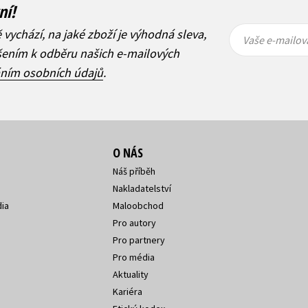
ní!
Vaše e-
Vaše e-
ě vychází, na jaké zboží je výhodná sleva,
mailová
mailová
Vaše e-mailov
adresa
adresa
ášením k odběru našich e-mailových
áním osobních údajů
.
O NÁS
Náš příběh
Nakladatelství
ia
Maloobchod
Pro autory
Pro partnery
Pro média
Aktuality
Kariéra