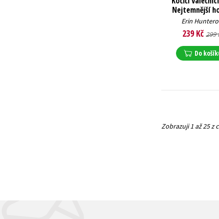
Kočičí válečníci
Nejtemnější h
Erin Huntero
239 Kč
299 
Do košík
Zobrazuji 1 až 25 z